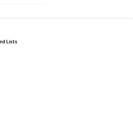
ed Lists