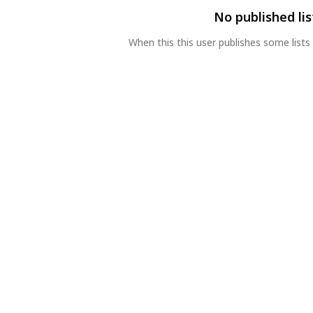
No published lis
When this this user publishes some lists 