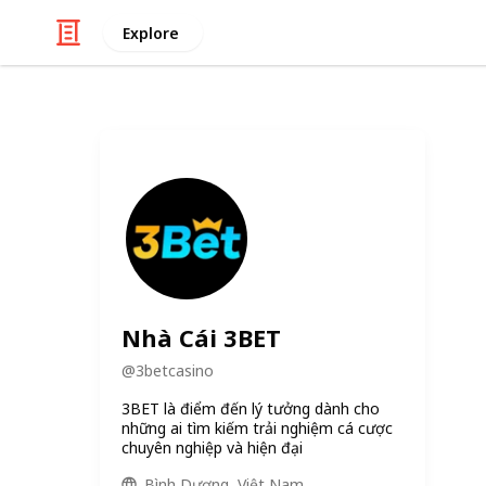
Explore
Nhà Cái 3BET
@
3betcasino
3BET là điểm đến lý tưởng dành cho
những ai tìm kiếm trải nghiệm cá cược
chuyên nghiệp và hiện đại
Bình Dương, Việt Nam