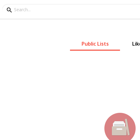
Public Lists
Lik