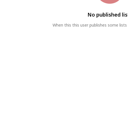
No published lis
When this this user publishes some lists 