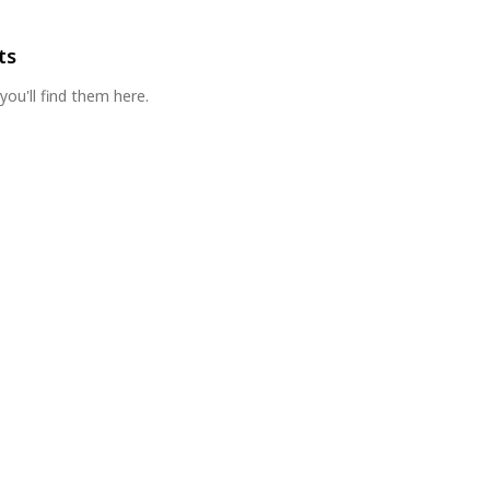
ts
you'll find them here.