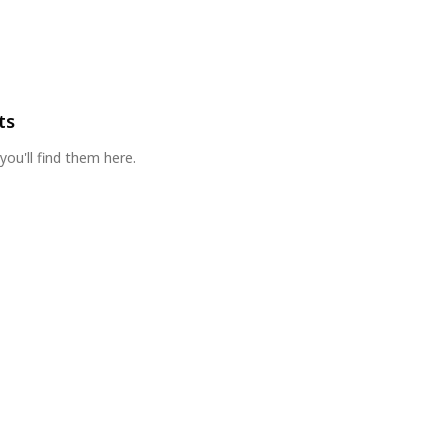
ts
you'll find them here.