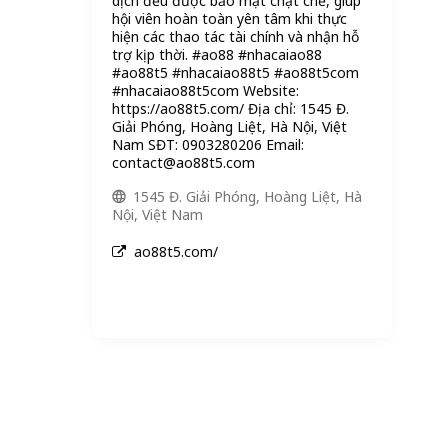
dịch đều được bảo mật chặt chẽ, giúp
hội viên hoàn toàn yên tâm khi thực
hiện các thao tác tài chính và nhận hỗ
trợ kịp thời. #ao88 #nhacaiao88
#ao88t5 #nhacaiao88t5 #ao88t5com
#nhacaiao88t5com Website:
https://ao88t5.com/ Địa chỉ: 1545 Đ.
Giải Phóng, Hoàng Liệt, Hà Nội, Việt
Nam SĐT: 0903280206 Email:
contact@ao88t5.com
1545 Đ. Giải Phóng, Hoàng Liệt, Hà
Nội, Việt Nam
ao88t5.com/