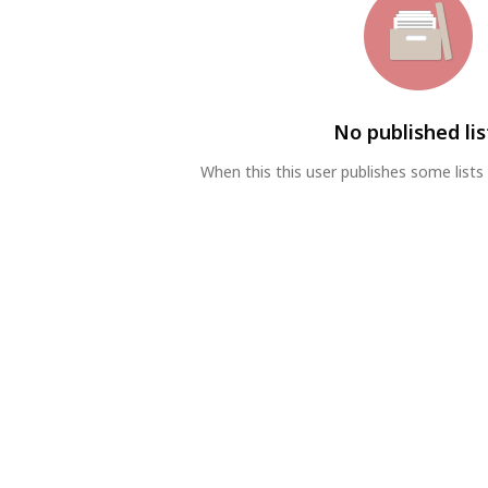
No published lis
When this this user publishes some lists 