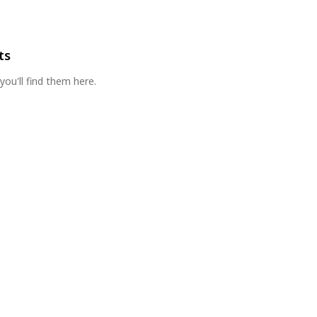
ts
you'll find them here.