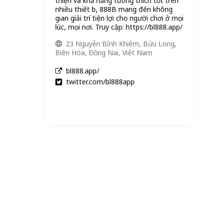
thiện và khả năng tương thích tốt trên
nhiều thiết bị, 888B mang đến không
gian giải trí tiện lợi cho người chơi ở mọi
lúc, mọi nơi. Truy cập: https://bl888.app/
23 Nguyễn Bỉnh Khiêm, Bửu Long,
Biên Hòa, Đồng Nai, Việt Nam
bl888.app/
twitter.com/bl888app