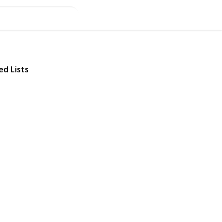
ed Lists