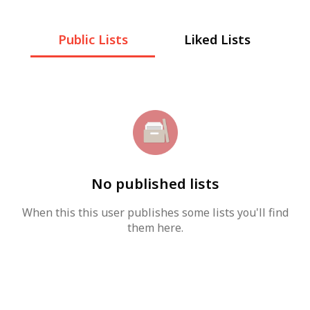
Public Lists
Liked Lists
No published lists
When this this user publishes some lists you'll find
them here.