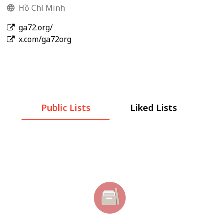
Hồ Chí Minh
ga72.org/
x.com/ga72org
Public Lists
Liked Lists