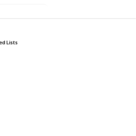
ed Lists