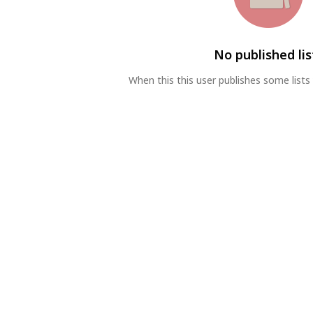
No published lis
When this this user publishes some lists 