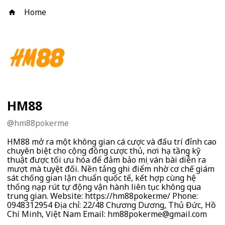
Home
HM88
@
hm88pokerme
HM88 mở ra một không gian cá cược và đấu trí đỉnh cao
chuyên biệt cho cộng đồng cược thủ, nơi hạ tầng kỹ
thuật được tối ưu hóa để đảm bảo mọi ván bài diễn ra
mượt mà tuyệt đối. Nền tảng ghi điểm nhờ cơ chế giám
sát chống gian lận chuẩn quốc tế, kết hợp cùng hệ
thống nạp rút tự động vận hành liên tục không qua
trung gian. Website: https://hm88poker.me/ Phone:
0948312954 Địa chỉ: 22/48 Chương Dương, Thủ Đức, Hồ
Chí Minh, Việt Nam Email:
hm88pokerme@gmail.com