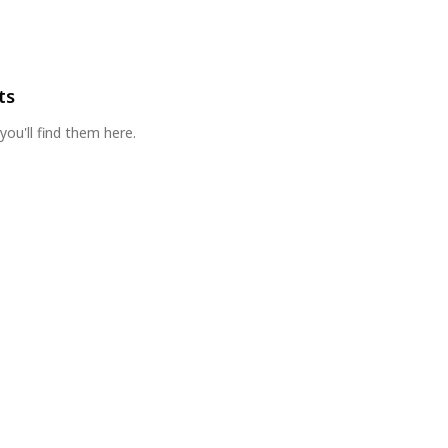
ts
you'll find them here.