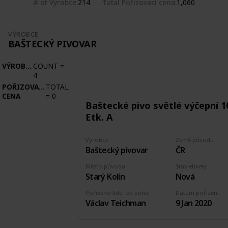
# of Výrobce
Total Pořizovací cena
214
1,060
VÝROBCE
BAŠTECKÝ PIVOVAR
VÝROBCE
COUNT
=
4
POŘIZOVACÍ
TOTAL
CENA
=
0
Baštecké pivo světlé výčepní 1
Etk. A
Výrobce
Země původu
Baštecký pivovar
ČR
Město původu
Stav etikety
Starý Kolín
Nová
Pořízeno kde, od koho
Datum pořízení
Václav Teichman
9 Jan 2020