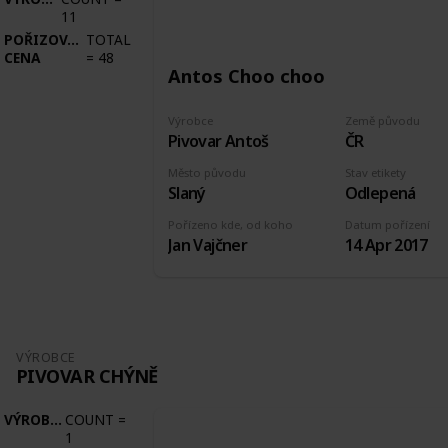
11
POŘIZOVACÍ
TOTAL
CENA
=
48
Antos Choo choo
Výrobce
Země původu
Pivovar Antoš
ČR
Město původu
Stav etikety
Slaný
Odlepená
Pořízeno kde, od koho
Datum pořízení
Jan Vajčner
14 Apr 2017
VÝROBCE
PIVOVAR CHÝNĚ
VÝROBCE
COUNT
=
1