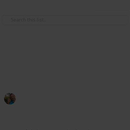
Use this list
/
Hobbies & Interests
Collecting
ČR - Středočeský kraj
Markova sbírka pivních etiket z pivovarů ve
Středočeském kraji. / Beer labels collection from
breweries from Central Bohemian Region.
Marek Ranš
5th February 2020
4,258
1
Follow
Share
Views
Like