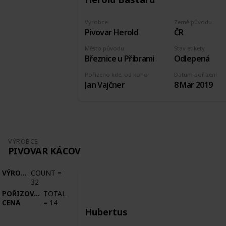
Výrobce
Země původu
Pivovar Herold
ČR
Město původu
Stav etikety
Březnice u Příbrami
Odlepená
Pořízeno kde, od koho
Datum pořízení
Jan Vajčner
8 Mar 2019
VÝROBCE
PIVOVAR KÁCOV
VÝROBCE
COUNT
=
32
POŘIZOVACÍ
TOTAL
CENA
=
14
Hubertus