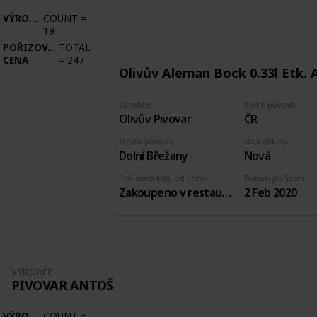
VÝROBCE
COUNT
=
19
POŘIZOVACÍ
TOTAL
CENA
=
247
Olivův Aleman Bock 0.33l Etk. 
Výrobce
Země původu
Olivův Pivovar
ČR
Město původu
Stav etikety
Dolní Břežany
Nová
Pořízeno kde, od koho
Datum pořízení
Zakoupeno v restauraci pivovaru
2 Feb 2020
VÝROBCE
PIVOVAR ANTOŠ
VÝROBCE
COUNT
=