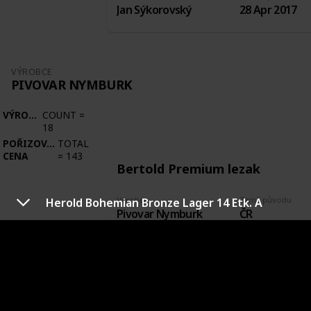
Jan Sýkorovský
28 Apr 2017
VÝROBCE
PIVOVAR NYMBURK
VÝROBCE
COUNT
=
18
POŘIZOVACÍ
TOTAL
CENA
=
143
Bertold Premium lezak
Výrobce
Země původu
Herold Bohemian Bronze Lager 14 Etk. A
Pivovar Nymburk
ČR
Město původu
Stav etikety
Nymburk
Odlepená
Pořízeno kde, od koho
Datum pořízení
Zakoupeno plné
22 Sep 2017