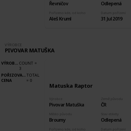
Řevničov
Odlepená
Pořízeno kde, od koho
Datum pořízení
Aleš Kruml
31 Jul 2019
VÝROBCE
PIVOVAR MATUŠKA
VÝROBCE
COUNT
=
3
POŘIZOVACÍ
TOTAL
CENA
=
0
Matuska Raptor
Výrobce
Země původu
Pivovar Matuška
ČR
Město původu
Stav etikety
Broumy
Odlepená
Pořízeno kde, od koho
Datum pořízení