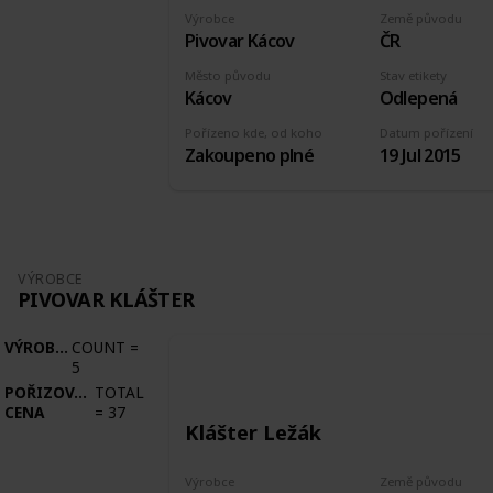
Výrobce
Země původu
Pivovar Kácov
ČR
Město původu
Stav etikety
Kácov
Odlepená
Pořízeno kde, od koho
Datum pořízení
Zakoupeno plné
19 Jul 2015
VÝROBCE
PIVOVAR KLÁŠTER
VÝROBCE
COUNT
=
5
POŘIZOVACÍ
TOTAL
CENA
=
37
Klášter Ležák
Výrobce
Země původu