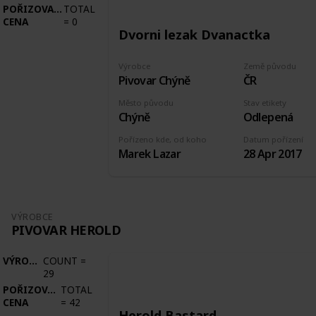
POŘIZOVACÍ
TOTAL
CENA
=
0
Dvorni lezak Dvanactka
Výrobce
Země původu
Pivovar Chýně
ČR
Město původu
Stav etikety
Chýně
Odlepená
Pořízeno kde, od koho
Datum pořízení
Marek Lazar
28 Apr 2017
VÝROBCE
PIVOVAR HEROLD
VÝROBCE
COUNT
=
29
POŘIZOVACÍ
TOTAL
CENA
=
42
Herold Bastard