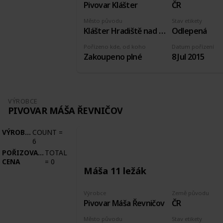
Pivovar Klášter
ČR
Město původu
Stav etikety
Klášter Hradiště nad Jizerou
Odlepená
Pořízeno kde, od koho
Datum pořízení
Zakoupeno plné
8 Jul 2015
VÝROBCE
PIVOVAR MÁŠA ŘEVNIČOV
VÝROBCE
COUNT
=
6
POŘIZOVACÍ
TOTAL
CENA
=
0
Máša 11 ležák
Výrobce
Země původu
Pivovar Máša Řevničov
ČR
Město původu
Stav etikety