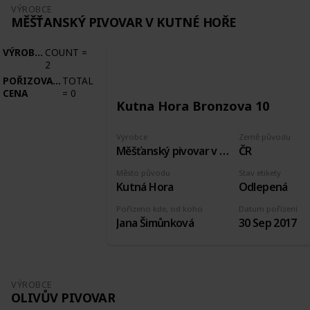
VÝROBCE
MĚŠŤANSKÝ PIVOVAR V KUTNÉ HOŘE
VÝROBCE
COUNT
=
2
POŘIZOVACÍ
TOTAL
CENA
=
0
Kutna Hora Bronzova 10
Výrobce
Země původu
Měšťanský pivovar v Kutné Hoře
ČR
Město původu
Stav etikety
Kutná Hora
Odlepená
Pořízeno kde, od koho
Datum pořízení
Jana Šimůnková
30 Sep 2017
VÝROBCE
OLIVŮV PIVOVAR