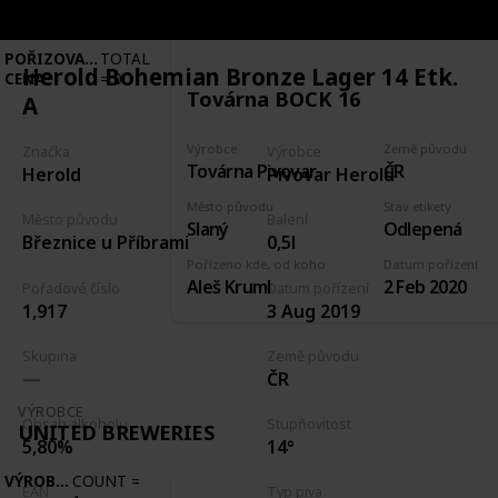
VÝROBCE
COUNT
=
7
POŘIZOVACÍ
TOTAL
Herold Bohemian Bronze Lager 14 Etk.
CENA
=
0
Továrna BOCK 16
A
Výrobce
Země původu
Značka
Výrobce
Továrna Pivovar
ČR
Herold
Pivovar Herold
Město původu
Stav etikety
Město původu
Balení
Slaný
Odlepená
Březnice u Příbrami
0,5l
Pořízeno kde, od koho
Datum pořízení
Aleš Kruml
2 Feb 2020
Pořadové číslo
Datum pořízení
1,917
3 Aug 2019
Skupina
Země původu
ČR
VÝROBCE
Obsah alkoholu
Stupňovitost
UNITED BREWERIES
5,80%
14°
VÝROBCE
COUNT
=
EAN
Typ piva