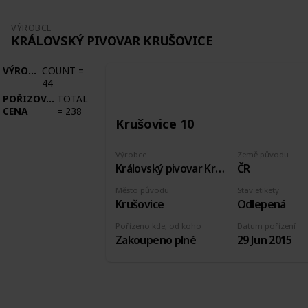
VÝROBCE
KRÁLOVSKÝ PIVOVAR KRUŠOVICE
VÝROBCE
COUNT
=
44
POŘIZOVACÍ
TOTAL
CENA
=
238
Krušovice 10
Výrobce
Země původu
Královský pivovar Krušovice
ČR
Město původu
Stav etikety
Krušovice
Odlepená
Pořízeno kde, od koho
Datum pořízení
Zakoupeno plné
29 Jun 2015