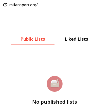
milansport.org/
Public Lists
Liked Lists
No published lists