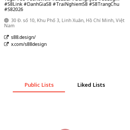
#S8Link #DanhGiaS8 #TraiNghiemS8 #S8TrangChu
#S82026
30 Đ. số 10, Khu Phố 3, Linh Xuân, Hồ Chí Minh, Việt
Nam
s88.design/
x.com/s88design
Public Lists
Liked Lists