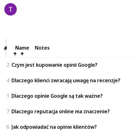
Guest Posts
8th June 2026
41
0
Follow
Share
Views
Likes
Name
Name
Notes
#
#
2
Czym jest kupowanie opinii Google?
4
Dlaczego klienci zwracają uwagę na recenzje?
1
Dlaczego opinie Google są tak ważne?
7
Dlaczego reputacja online ma znaczenie?
6
Jak odpowiadać na opinie klientów?