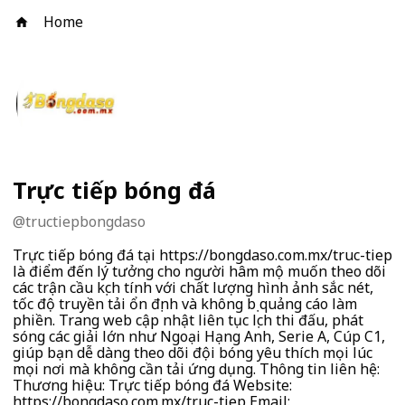
Home
Trực tiếp bóng đá
@
tructiepbongdaso
Trực tiếp bóng đá tại https://bongdaso.com.mx/truc-tiep
là điểm đến lý tưởng cho người hâm mộ muốn theo dõi
các trận cầu kịch tính với chất lượng hình ảnh sắc nét,
tốc độ truyền tải ổn định và không bị quảng cáo làm
phiền. Trang web cập nhật liên tục lịch thi đấu, phát
sóng các giải lớn như Ngoại Hạng Anh, Serie A, Cúp C1,
giúp bạn dễ dàng theo dõi đội bóng yêu thích mọi lúc
mọi nơi mà không cần tải ứng dụng. Thông tin liên hệ:
Thương hiệu: Trực tiếp bóng đá Website:
https://bongdaso.com.mx/truc-tiep Email: