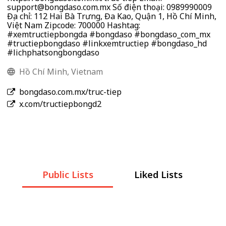
support@bongdaso.com.mx
Số điện thoại: 0989990009
Địa chỉ: 112 Hai Bà Trưng, Đa Kao, Quận 1, Hồ Chí Minh,
Việt Nam Zipcode: 700000 Hashtag:
#xemtructiepbongda #bongdaso #bongdaso_com_mx
#tructiepbongdaso #linkxemtructiep #bongdaso_hd
#lichphatsongbongdaso
Hồ Chí Minh, Vietnam
bongdaso.com.mx/truc-tiep
x.com/tructiepbongd2
Public Lists
Liked Lists