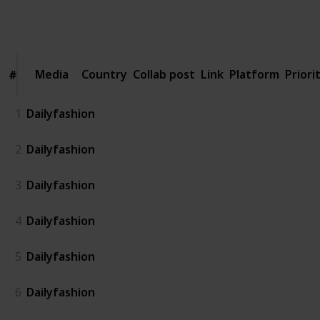
4,592
1
3
Follow
Share
Views
Like
Followers
Media
Media
Country
Collab post
Link
Platform
Priori
#
#
1
Dailyfashion
2
Dailyfashion
3
Dailyfashion
4
Dailyfashion
5
Dailyfashion
6
Dailyfashion