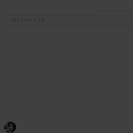
Use this list
/
Art & Entertainment
Shows & Events
Paris Fashion Week | Celine
Été 2026
Womenswear SS2026 | oct 5
The list is still getting updated. Spot a mistake?
Let us know on x:
@vmusichub
VMusicHub
25th October 2025