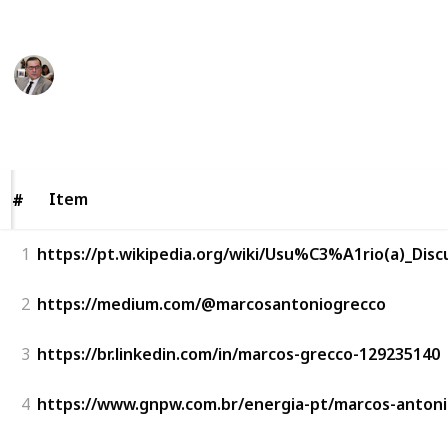
This page may include affiliate links
Marcos Antonio Grecco
13th July 2020
252
0
Follow
Share
Views
Likes
Item
Item
#
#
1
https://pt.wikipedia.org/wiki/Usu%C3%A1rio(a)_Di
2
https://medium.com/@marcosantoniogrecco
3
https://br.linkedin.com/in/marcos-grecco-129235140
4
https://www.gnpw.com.br/energia-pt/marcos-antonio