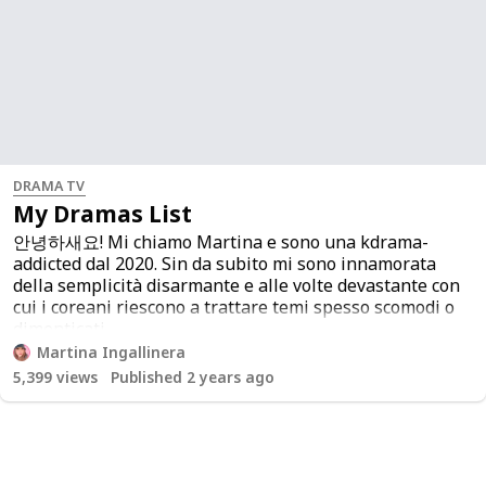
DRAMA TV
My Dramas List
안녕하새요! Mi chiamo Martina e sono una kdrama-
addicted dal 2020. Sin da subito mi sono innamorata
della semplicità disarmante e alle volte devastante con
cui i coreani riescono a trattare temi spesso scomodi o
dimenticati.
Martina Ingallinera
È stato così che ho deciso di iniziare a parlare della mia
5,399
views
Published 2 years ago
passione per i k-drama sul mio profilo instagram,
condividendo così questa passione che piano piano mi
ha portata a creare una splendida community di
persone appassionate.
Ho deciso di stilare questa lista per rendere più