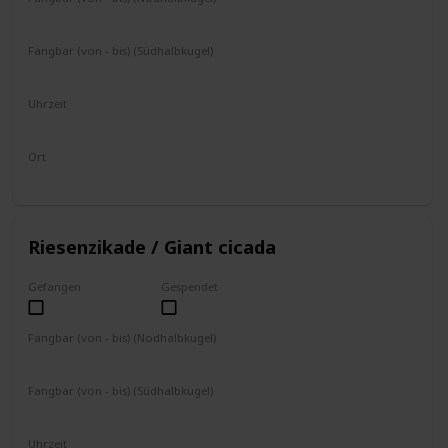
Juli
August
Fangbar (von - bis) (Südhalbkugel)
Januar
Februar
Uhrzeit
8 - 17 Uhr
Ort
an Bäumen
Riesenzikade / Giant cicada
Gefangen
Gespendet
Fangbar (von - bis) (Nodhalbkugel)
Juli
August
Fangbar (von - bis) (Südhalbkugel)
Januar
Februar
Uhrzeit