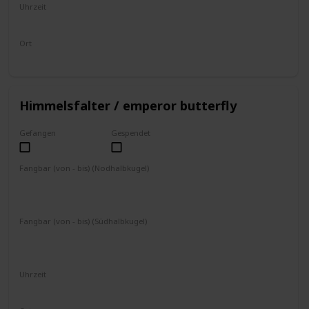
Uhrzeit
4 - 17 Uhr
Ort
fliegt umher
Himmelsfalter / emperor butterfly
Gefangen
Gespendet
Fangbar (von - bis) (Nodhalbkugel)
Dezember
Januar
Februar
März
Juni
Juli
August
September
Fangbar (von - bis) (Südhalbkugel)
Juni
Juli
August
September
Dezember
Januar
Februar
März
Uhrzeit
17 - 8 Uhr