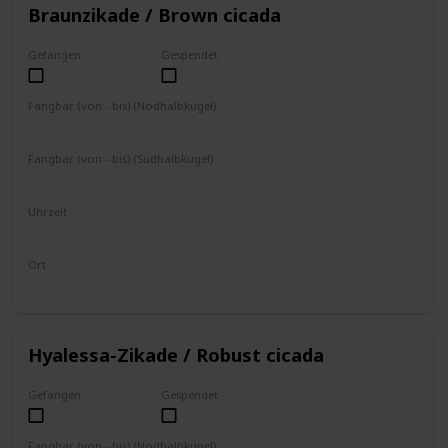
Braunzikade / Brown cicada
Gefangen
Gespendet
Fangbar (von - bis) (Nodhalbkugel)
Juli
August
Fangbar (von - bis) (Südhalbkugel)
Januar
Februar
Uhrzeit
8 - 17 Uhr
Ort
an Bäumen
Hyalessa-Zikade / Robust cicada
Gefangen
Gespendet
Fangbar (von - bis) (Nodhalbkugel)