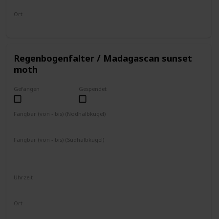
Ort
an Bäumen/Palmen
Regenbogenfalter / Madagascan sunset
moth
Gefangen
Gespendet
Fangbar (von - bis) (Nodhalbkugel)
April
Mai
Juni
Juli
August
September
Fangbar (von - bis) (Südhalbkugel)
Oktober
November
Dezember
Januar
Februar
März
Uhrzeit
8 - 16 Uhr
Ort
fliegt umher