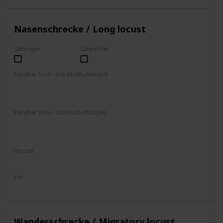
Nasenschrecke / Long locust
Gefangen
Gespendet
Fangbar (von - bis) (Nodhalbkugel)
April
Mai
Juni
Juli
August
September
Oktober
November
Fangbar (von - bis) (Südhalbkugel)
Oktober
November
Dezember
Januar
Februar
März
April
Mai
Uhrzeit
8 - 19 Uhr
Ort
Boden
Wanderschrecke / Migratory locust