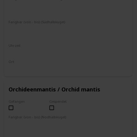
März
April
Mai
Juni
Juli
August
September
Oktober
November
Fangbar (von - bis) (Südhalbkugel)
September
Oktober
November
Dezember
Januar
Februar
März
April
Mai
Uhrzeit
8 - 17 Uhr
Ort
Blumen
Orchideenmantis / Orchid mantis
Gefangen
Gespendet
Fangbar (von - bis) (Nodhalbkugel)
März
April
Mai
Juni
Juli
August
September
Oktober
November