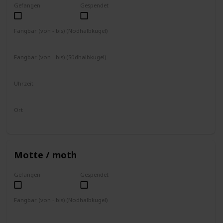
Gefangen
Gespendet
Fangbar (von - bis) (Nodhalbkugel)
Mai
Juni
Juli
August
September
Fangbar (von - bis) (Südhalbkugel)
November
Dezember
Januar
Februar
März
Uhrzeit
8 - 16 Uhr
Ort
fliegt umher
Motte / moth
Gefangen
Gespendet
Fangbar (von - bis) (Nodhalbkugel)
Ganzjährig