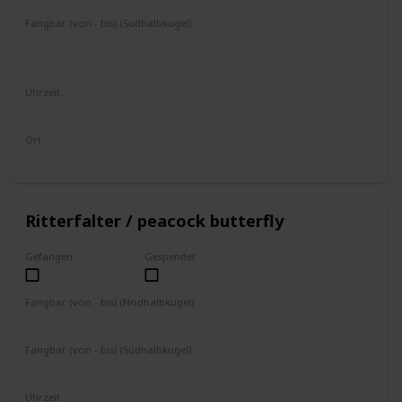
Fangbar (von - bis) (Südhalbkugel)
September
Oktober
November
Dezember
Januar
Februar
März
Uhrzeit
4 - 19 Uhr
Ort
fliegt umher
Ritterfalter / peacock butterfly
Gefangen
Gespendet
Fangbar (von - bis) (Nodhalbkugel)
März
April
Mai
Juni
Fangbar (von - bis) (Südhalbkugel)
September
Oktober
November
Dezember
Uhrzeit