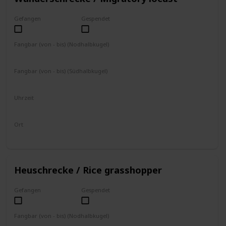
Gefangen
Gespendet
Fangbar (von - bis) (Nodhalbkugel)
August
September
Oktober
November
Fangbar (von - bis) (Südhalbkugel)
Februar
März
April
Mai
Uhrzeit
8 - 19 Uhr
Ort
Boden
Heuschrecke / Rice grasshopper
Gefangen
Gespendet
Fangbar (von - bis) (Nodhalbkugel)