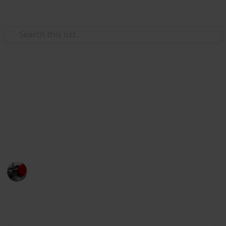
Use this list
Video Gaming
Insekten Animal Crossing (NH)
Alle Insekten aus Animal Crossing New Horizon mit
Monaten, Uhrzeit und Ort in denen diese gefangen
werden können.
J.C. Curry
14th January 2021
1,214
0
Follow
Share
Views
Likes