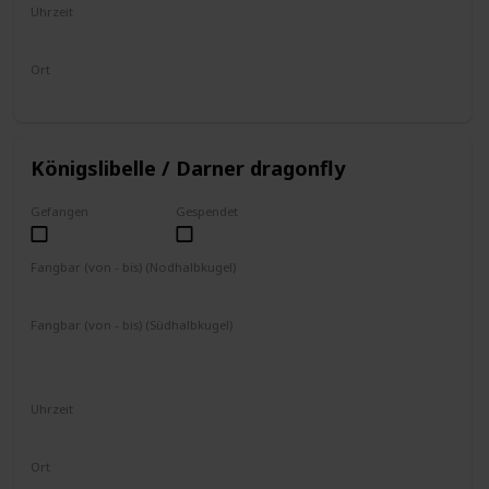
Uhrzeit
8 - 19 Uhr
Ort
fliegt umher
Königslibelle / Darner dragonfly
Gefangen
Gespendet
Fangbar (von - bis) (Nodhalbkugel)
April
Mai
Juni
Juli
August
September
Oktober
Fangbar (von - bis) (Südhalbkugel)
Oktober
November
Dezember
Januar
Februar
März
April
Uhrzeit
8 - 17 Uhr
Ort