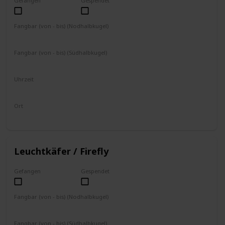
Gefangen
Gespendet
Fangbar (von - bis) (Nodhalbkugel)
November
Dezember
Januar
Februar
Fangbar (von - bis) (Südhalbkugel)
Mai
Juni
Juli
August
Uhrzeit
Ganztägig
Ort
fliegt in der Nähe von Gewässern
Leuchtkäfer / Firefly
Gefangen
Gespendet
Fangbar (von - bis) (Nodhalbkugel)
Juni
Fangbar (von - bis) (Südhalbkugel)