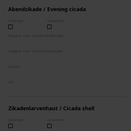
Abendzikade / Evening cicada
Gefangen
Gespendet
Fangbar (von - bis) (Nodhalbkugel)
Juli
August
Fangbar (von - bis) (Südhalbkugel)
Januar
Februar
Uhrzeit
4–8 Uhr
16–19 Uhr
Ort
an Bäumen
Zikadenlarvenhaut / Cicada shell
Gefangen
Gespendet