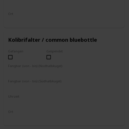
4 - 19 Uhr
Ort
fliegt umher
(nahe dunkler Blumen)
Kolibrifalter / common bluebottle
Gefangen
Gespendet
Fangbar (von - bis) (Nodhalbkugel)
April
Mai
Juni
Juli
August
Fangbar (von - bis) (Südhalbkugel)
Oktober
November
Dezember
Januar
Februar
Uhrzeit
4 - 19 Uhr
Ort
fliegt umher