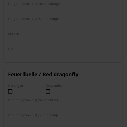
Fangbar (von - bis) (Nodhalbkugel)
Juli
August
Fangbar (von - bis) (Südhalbkugel)
Juli
August
Uhrzeit
Ganztägig
Ort
an Bäumen
Feuerlibelle / Red dragonfly
Gefangen
Gespendet
Fangbar (von - bis) (Nodhalbkugel)
September
Oktober
Fangbar (von - bis) (Südhalbkugel)
März
April