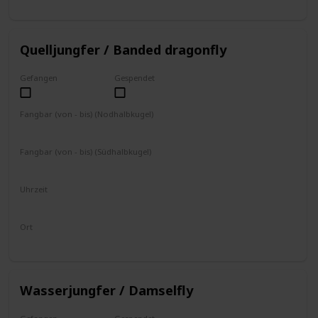
fliegt umher
Quelljungfer / Banded dragonfly
Gefangen
Gespendet
Fangbar (von - bis) (Nodhalbkugel)
Mai
Juni
Juli
August
September
Oktober
Fangbar (von - bis) (Südhalbkugel)
November
Dezember
Januar
Februar
März
April
Uhrzeit
8 - 17 Uhr
Ort
fliegt umher
Wasserjungfer / Damselfly