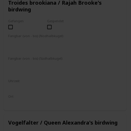
Troides brookiana / Rajah Brooke's
birdwing
Gefangen
Gespendet
Fangbar (von - bis) (Nodhalbkugel)
April
Mai
Juni
Juli
August
September
Dezember
Januar
Februar
Fangbar (von - bis) (Südhalbkugel)
Juni
Juli
August
Oktober
November
Dezember
Januar
Februar
März
Uhrzeit
8 - 17 Uhr
Ort
fliegt umher
Vogelfalter / Queen Alexandra's birdwing