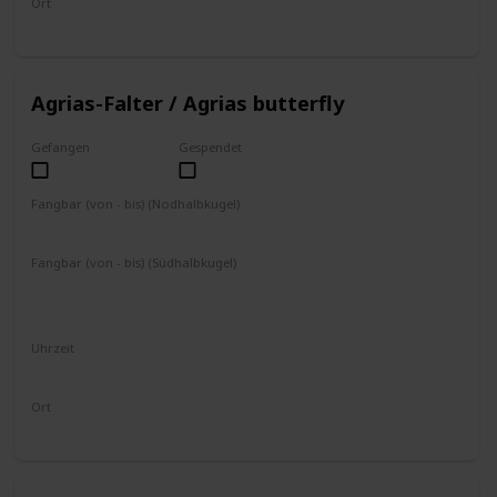
Ort
fliegt umher
Agrias-Falter / Agrias butterfly
Gefangen
Gespendet
Fangbar (von - bis) (Nodhalbkugel)
April
Mai
Juni
Juli
August
September
Fangbar (von - bis) (Südhalbkugel)
Oktober
November
Dezember
Januar
Februar
März
Uhrzeit
8 - 17 Uhr
Ort
fliegt umher