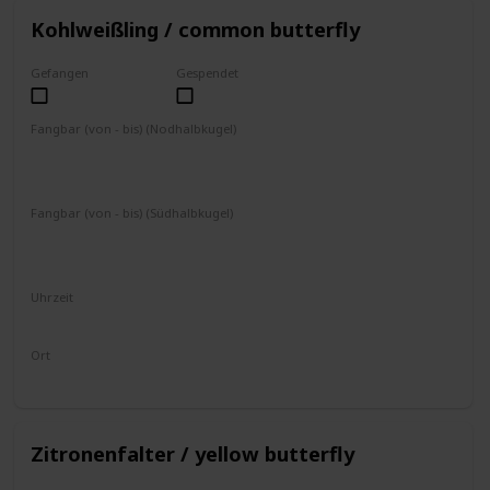
Kohlweißling / common butterfly
Gefangen
Gespendet
Fangbar (von - bis) (Nodhalbkugel)
September
Oktober
November
Dezember
Januar
Februar
März
April
Mai
Juni
Fangbar (von - bis) (Südhalbkugel)
März
April
Mai
Juni
Juli
August
September
Oktober
November
Dezember
Uhrzeit
4 - 19 Uhr
Ort
fliegt umher
Zitronenfalter / yellow butterfly