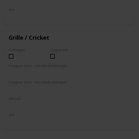
Ort
Boden
Grille / Cricket
Gefangen
Gespendet
Fangbar (von - bis) (Nodhalbkugel)
September
Oktober
November
Fangbar (von - bis) (Südhalbkugel)
März
April
Mai
Uhrzeit
17 – 8 Uhr
Ort
Boden