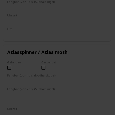
Fangbar (von - bis) (Südhalbkugel)
Ganzjährig
Uhrzeit
19 - 4 Uhr
Ort
bei Lichtern
Atlasspinner / Atlas moth
Gefangen
Gespendet
Fangbar (von - bis) (Nodhalbkugel)
April
Mai
Juni
Juli
August
September
Fangbar (von - bis) (Südhalbkugel)
Oktober
November
Dezember
Januar
Februar
März
Uhrzeit
19 – 4 Uhr