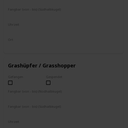
August
September
Oktober
November
Fangbar (von - bis) (Südhalbkugel)
Februar
März
April
Mai
Uhrzeit
8 - 19 Uhr
Ort
Boden
Grashüpfer / Grasshopper
Gefangen
Gespendet
Fangbar (von - bis) (Nodhalbkugel)
Juli
August
September
Fangbar (von - bis) (Südhalbkugel)
Januar
Februar
März
Uhrzeit
8 - 17 Uhr