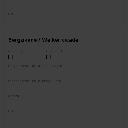
8 - 17 Uhr
Ort
an Bäumen
Bergzikade / Walker cicada
Gefangen
Gespendet
Fangbar (von - bis) (Nodhalbkugel)
August
September
Fangbar (von - bis) (Südhalbkugel)
Februar
März
Uhrzeit
8 - 17 Uhr
Ort
an Bäumen