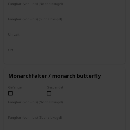
Fangbar (von - bis) (Nodhalbkugel)
Mai
Juni
Juli
August
Fangbar (von - bis) (Südhalbkugel)
November
Dezember
Januar
Februar
Uhrzeit
4 - 19 Uhr
Ort
fliegt umher
Monarchfalter / monarch butterfly
Gefangen
Gespendet
Fangbar (von - bis) (Nodhalbkugel)
September
Oktober
November
Fangbar (von - bis) (Südhalbkugel)
März
April
Mai