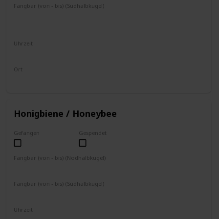
Fangbar (von - bis) (Südhalbkugel)
September
Oktober
November
Dezember
Januar
Februar
März
April
Mai
Uhrzeit
8 - 17 Uhr
Ort
Weiße Blumen
Honigbiene / Honeybee
Gefangen
Gespendet
Fangbar (von - bis) (Nodhalbkugel)
März
April
Mai
Juni
Juli
Fangbar (von - bis) (Südhalbkugel)
September
Oktober
November
Dezember
Januar
Uhrzeit