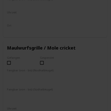
Dezember
Uhrzeit
19 - 4 Uhr
Ort
fliegt umher
Maulwurfsgrille / Mole cricket
Gefangen
Gespendet
Fangbar (von - bis) (Nodhalbkugel)
November
Dezember
Januar
Februar
März
April
Mai
Fangbar (von - bis) (Südhalbkugel)
Mai
Juni
Juli
August
September
Oktober
November
Uhrzeit