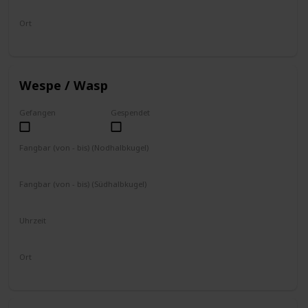
8 - 17 Uhr
Ort
fliegt umher
Wespe / Wasp
Gefangen
Gespendet
Fangbar (von - bis) (Nodhalbkugel)
Ganzjährig
Fangbar (von - bis) (Südhalbkugel)
Ganzjährig
Uhrzeit
Ganztägig
Ort
Bäume schütteln