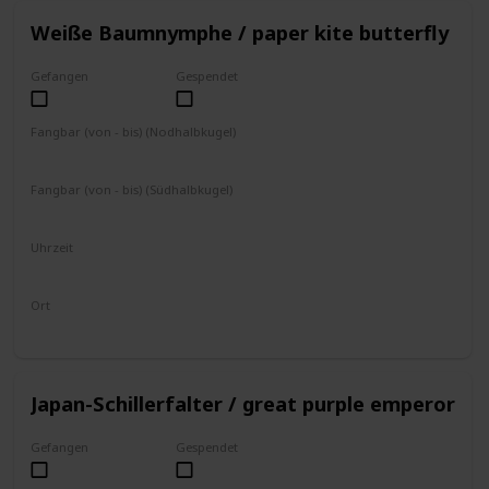
Weiße Baumnymphe / paper kite butterfly
Gefangen
Gespendet
Fangbar (von - bis) (Nodhalbkugel)
Ganzjährig
Fangbar (von - bis) (Südhalbkugel)
Ganzjährig
Uhrzeit
8 - 19 Uhr
Ort
fliegt umher
Japan-Schillerfalter / great purple emperor
Gefangen
Gespendet