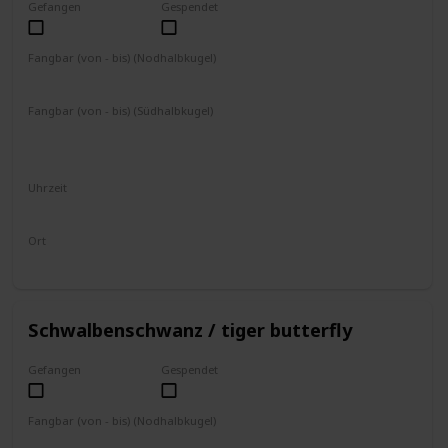
Gefangen
Gespendet
Fangbar (von - bis) (Nodhalbkugel)
März
April
Mai
Juni
September
Oktober
Fangbar (von - bis) (Südhalbkugel)
März
April
September
Oktober
November
Dezember
Uhrzeit
4 - 19 Uhr
Ort
fliegt umher
Schwalbenschwanz / tiger butterfly
Gefangen
Gespendet
Fangbar (von - bis) (Nodhalbkugel)
März
April
Mai
Juni
Juli
August
September