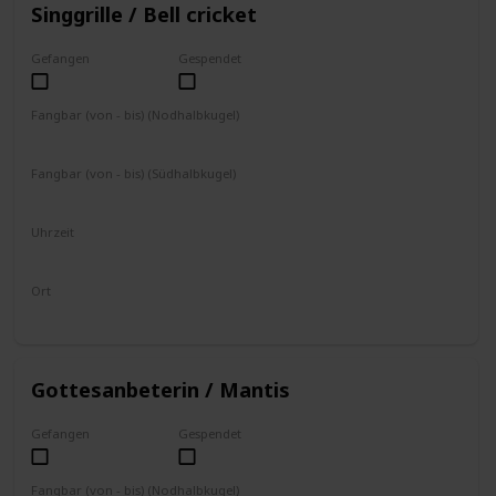
Singgrille / Bell cricket
Gefangen
Gespendet
Fangbar (von - bis) (Nodhalbkugel)
September
Oktober
Fangbar (von - bis) (Südhalbkugel)
März
April
Uhrzeit
17 – 8 Uhr
Ort
Boden
Gottesanbeterin / Mantis
Gefangen
Gespendet
Fangbar (von - bis) (Nodhalbkugel)