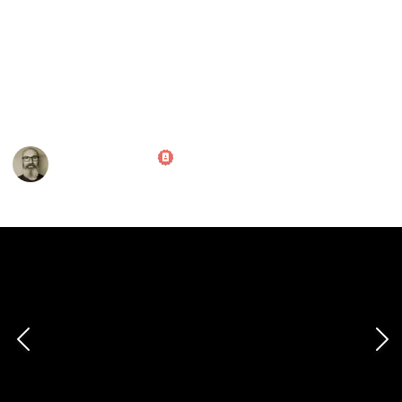
Some items they endorse:
Aquaclear Filters
Eco Complete
This page may include affiliate links
Marc Harrison
239
0
Follow
Views
Likes
11th November 2020