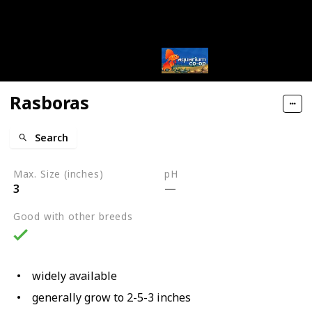
Rasboras
Search
Max. Size (inches)
pH
3
Good with other breeds
widely available
generally grow to 2-5-3 inches