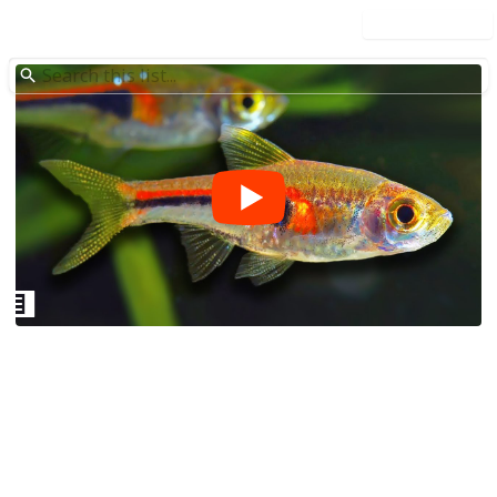
Use this list
/
Pets
Aquariums
Top 10 Aquarium Fish for
Beginners (Demo List)