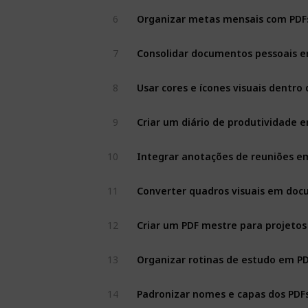
6
Organizar metas mensais com PDF
7
Consolidar documentos pessoais e
8
Usar cores e ícones visuais dentro 
9
Criar um diário de produtividade 
10
Integrar anotações de reuniões e
11
Converter quadros visuais em doc
12
Criar um PDF mestre para projet
13
Organizar rotinas de estudo em P
14
Padronizar nomes e capas dos PDF