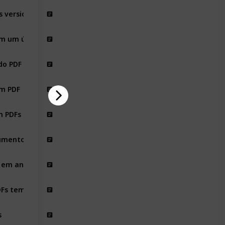
s versionados
m um único arquivo
do PDF
em PDF
m PDFs compartilhados
umentos portáteis
os em andamento
DFs temáticos
s