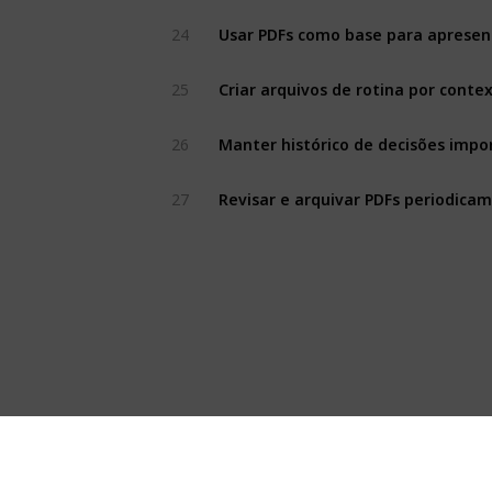
24
Usar PDFs como base para apresen
25
Criar arquivos de rotina por conte
26
Manter histórico de decisões impo
27
Revisar e arquivar PDFs periodica