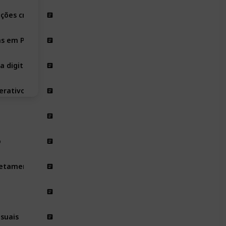
ões críticas
ças em PDF
a digital
erativos
o
retamente no PDF
suais