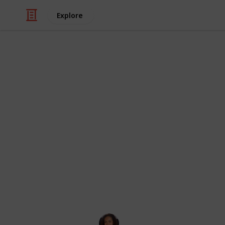
Explore
/
Business & Industrial
Business Operati
25 maneiras 
usando PDF
Descubra 25 maneiras criativas e pr
PDFs. Veja como centralizar inform
transformar quadros visuais em PD
This page may include affiliate links
Ana Flávia Sena