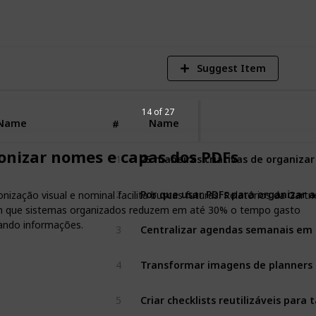
V
Suggest Item
14 of 27
Name
Name
#
onizar nomes e capas dos PDFs
1
25 maneiras criativas de organizar
2
Por que usar PDFs para organizar a 
nização visual e nominal facilita buscas futuras. Relatórios da Gartn
m que sistemas organizados reduzem em até 30% o tempo gasto
ando informações.
3
Centralizar agendas semanais em 
4
Transformar imagens de planners 
5
Criar checklists reutilizáveis para