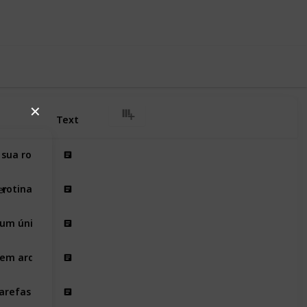
iews
Likes
✕
Text
 sua rotina usando PDFs
rotina no dia a dia?
er
um único PDF
em arquivos editáveis
 tarefas recorrentes