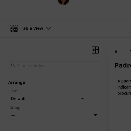
19th December 2025
Table View
#
Padr
A padro
Arrange
indica
Sort
:
procur
Default
Group
:
—