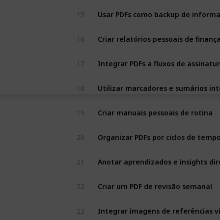
15
Usar PDFs como backup de informaç
16
Criar relatórios pessoais de finan
17
Integrar PDFs a fluxos de assinatur
18
Utilizar marcadores e sumários int
19
Criar manuais pessoais de rotina
20
Organizar PDFs por ciclos de temp
21
Anotar aprendizados e insights di
22
Criar um PDF de revisão semanal
23
Integrar imagens de referências vi