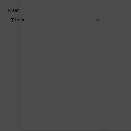
Filter
Item