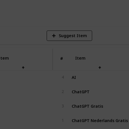
1
V
Suggest Item
Item
Item
#
AI
4
ChatGPT
2
ChatGPT Gratis
3
ChatGPT Nederlands Gratis
1