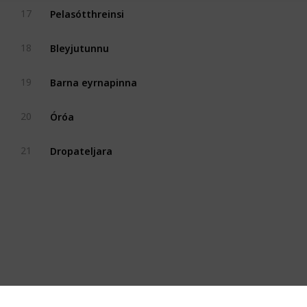
Pelasótthreinsi
17
Bleyjutunnu
18
Barna eyrnapinna
19
Óróa
20
Dropateljara
21