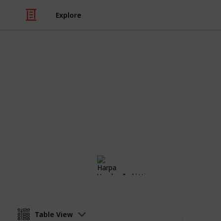
Explore
/
Family & Parenting
Babies & Toddlers
Babyshower 
:)
Harpa Vernharðsdóttir
14th November 2018
Table View