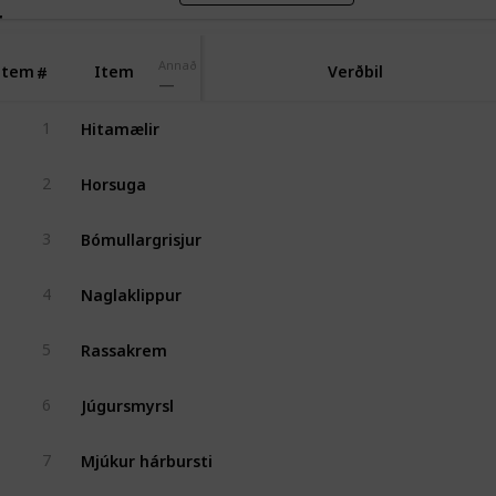
r
Annað
Item
Item
Verðbil
#
Hitamælir
1
Horsuga
2
Bómullargrisjur
3
Naglaklippur
4
Rassakrem
5
Júgursmyrsl
6
Mjúkur hárbursti
7