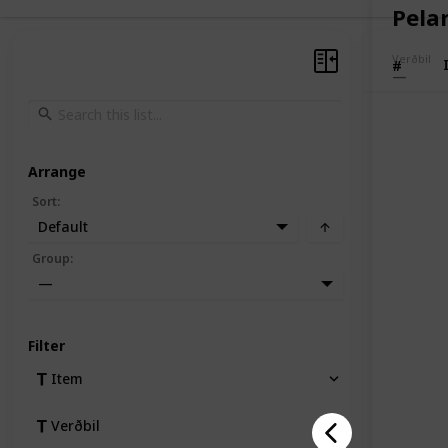
Pela
Verðbil
#
Arrange
Sort
:
Default
Group
:
—
Filter
Item
Verðbil