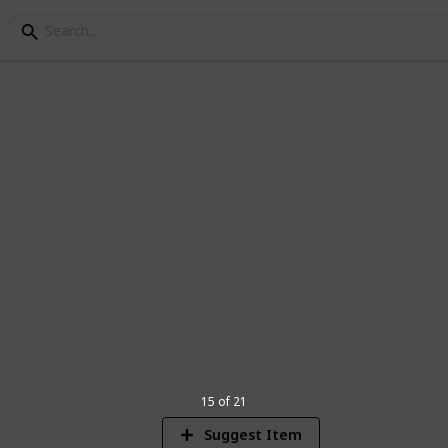
gjöf
6
V
15 of 21
Suggest Item