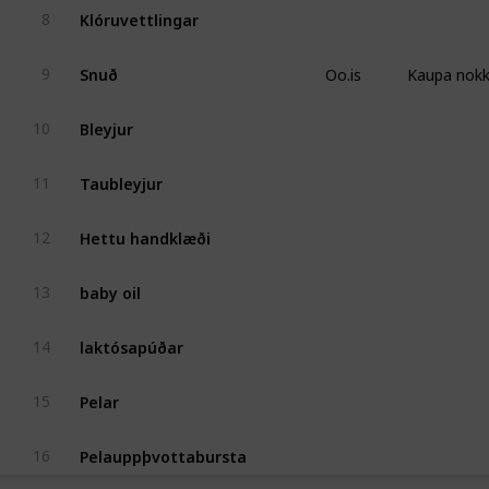
Klóruvettlingar
8
Oo.is
Kaupa nokkr
Snuð
9
Bleyjur
10
Taubleyjur
11
Hettu handklæði
12
baby oil
13
laktósapúðar
14
Pelar
15
Pelauppþvottabursta
16