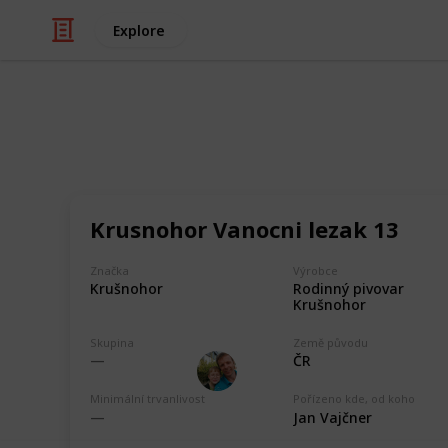
Explore
/
Hobbies & Interests
Collecting
ČR - Karlova
Krusnohor Vanocni lezak 13
Markova sbírka pivních etiket z pivo
collection from breweries in the Kar
Značka
Výrobce
Rudohor, Pivovar Ryžovna, Rodinný 
Rodinný pivovar
Krušnohor
Florian, Zámecký pivovar Chyše.
Krušnohor
Skupina
Země původu
Marek Ranš
ČR
20th January 2020
Minimální trvanlivost
Pořízeno kde, od koho
Jan Vajčner