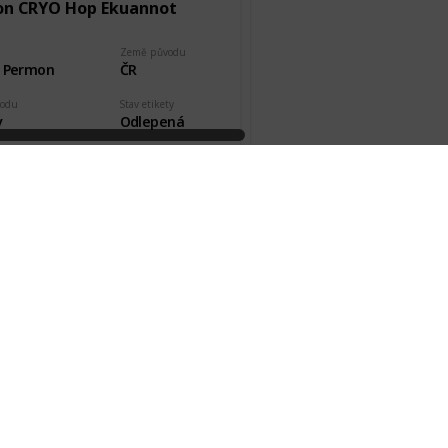
n CRYO Hop Ekuannot
Země původu
r Permon
ČR
vodu
Stav etikety
v
Odlepená
kde, od koho
Datum pořízení
čner
24 Mar 2018
n Hazy Galaxy
Země původu
r Permon
ČR
vodu
Stav etikety
v
Odlepená