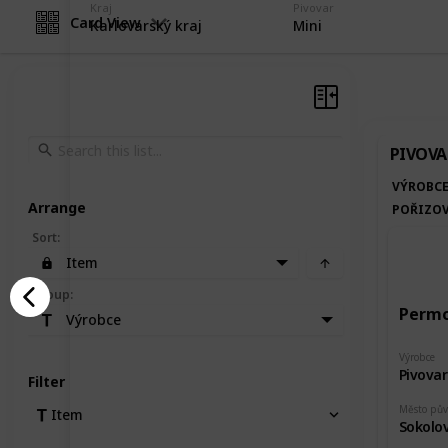
Kraj
Pivovar
Card View
Karlovarský kraj
Mini
PIVOVA
VÝROBC
Arrange
POŘIZOV
Sort
:
Item
Group
:
Permo
Výrobce
Výrobce
Pivova
Filter
Město pů
Item
Sokolo