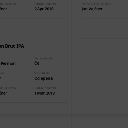
kde, od koho
Datum pořízení
Pořízeno kde, od koho
čner
2 Apr 2018
Jan Vajčner
n Brut IPA
Země původu
r Permon
ČR
vodu
Stav etikety
v
Odlepená
kde, od koho
Datum pořízení
čner
1 Mar 2019