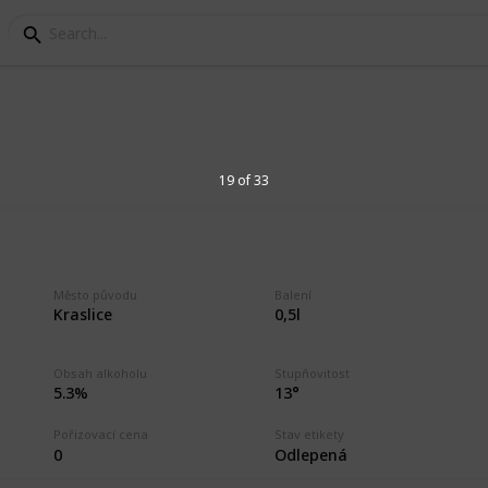
rský kraj
19 of 33
varů v Karlovarském kraji. Beer labels
lovy Vary Region. Pivovar Permon, Pivovar
Město původu
Balení
pivovar Krušnohor, Rodinný pivovar svatý
Kraslice
0,5l
Obsah alkoholu
Stupňovitost
5.3%
13°
4
V
Pořizovací cena
Stav etikety
0
Odlepená