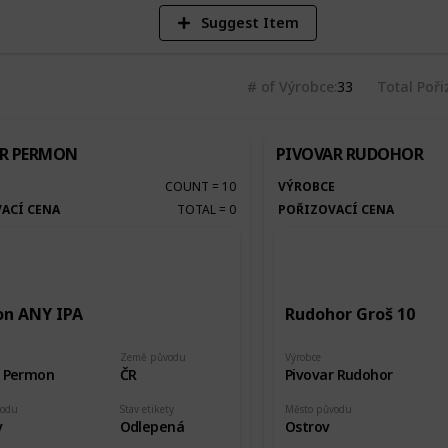
Suggest Item
# of Výrobce
33
Total Poři
R PERMON
PIVOVAR RUDOHOR
E
COUNT
=
10
VÝROBCE
ACÍ CENA
TOTAL
=
0
POŘIZOVACÍ CENA
n ANY IPA
Rudohor Groš 10
Země původu
Výrobce
r Permon
ČR
Pivovar Rudohor
vodu
Stav etikety
Město původu
v
Odlepená
Ostrov