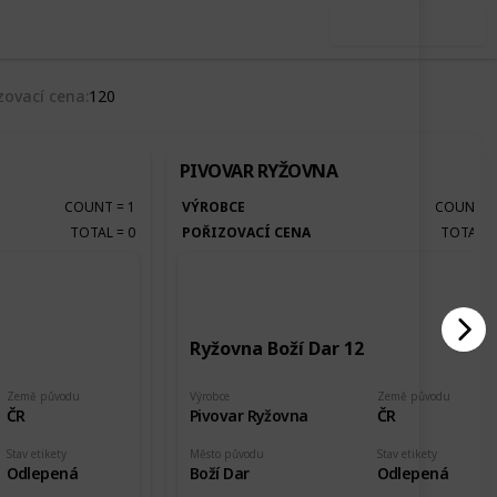
Use this list
zovací cena
120
PIVOVAR RYŽOVNA
COUNT
=
1
VÝROBCE
COUNT
TOTAL
=
0
POŘIZOVACÍ CENA
TOTAL
Ryžovna Boží Dar 12
Země původu
Výrobce
Země původu
ČR
Pivovar Ryžovna
ČR
Stav etikety
Město původu
Stav etikety
Odlepená
Boží Dar
Odlepená