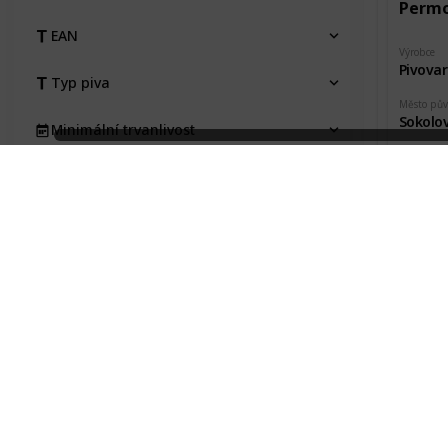
Permo
EAN
Výrobce
Pivova
Typ piva
Město pů
Sokolo
Minimální trvanlivost
Pořízeno 
Jan Vaj
Pořízeno kde, od koho
Pořizovací cena
Stav etikety
Permo
Na výměnu
Výrobce
Pivova
Typ
Město pů
Kraj
Sokolo