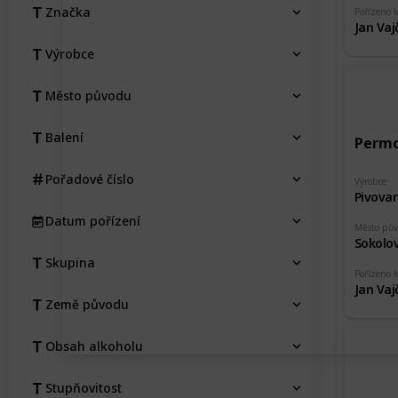
Značka
Pořízeno 
Jan Vaj
Výrobce
Město původu
Balení
Permo
Pořadové číslo
Výrobce
Pivova
Datum pořízení
Město pů
Sokolo
Skupina
Pořízeno 
Jan Vaj
Země původu
Obsah alkoholu
Stupňovitost