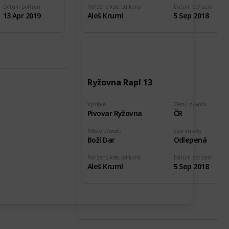
Datum pořízení
Pořízeno kde, od koho
Datum pořízení
13 Apr 2019
Aleš Kruml
5 Sep 2018
Ryžovna Rapl 13
Výrobce
Země původu
Pivovar Ryžovna
ČR
Město původu
Stav etikety
Boží Dar
Odlepená
Pořízeno kde, od koho
Datum pořízení
Aleš Kruml
5 Sep 2018