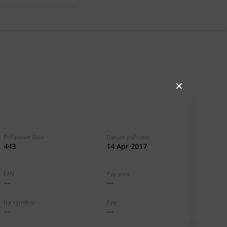
✕
Pořadové číslo
Datum pořízení
443
14 Apr 2017
EAN
Typ piva
97
0
Follow
Share
iews
Likes
Na výměnu
Typ