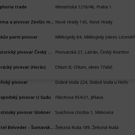
Klimentská 1216/46, Praha 1
phoria trade
Nové Hrady 143, Nové Hrady
Farma a pivovar Zevlův mlýn
kův parní pivovar
Pivovarská 27, Latrán, Český Krumlov
Historický pivovar Český Krumlov
Chlum 8, Chlum, okres Třebíč
rácký pivovar (Horác)
Dobrá Voda 224, Dobrá Voda u Hořic
řický pivovar
Fibichova 954/21, Jihlava
spodský pivovar U Sudu
Svachova Lhotka 1, Mirkovice
stinský pivovar Glokner
Železná Ruda 189, Železná Ruda
Hotel Belveder - Šumavský pivovar