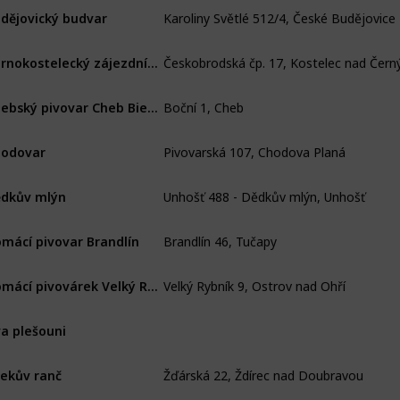
Karoliny Světlé 512/4, České Budějovice
dějovický budvar
Černokostelecký zájezdní pivovár - Šnajdr
Boční 1, Cheb
Chebský pivovar Cheb Bier (ex Dymáček)
Pivovarská 107, Chodova Planá
odovar
Unhošť 488 - Dědkův mlýn, Unhošť
dkův mlýn
Brandlín 46, Tučapy
mácí pivovar Brandlín
Velký Rybník 9, Ostrov nad Ohří
Domácí pivovárek Velký Rybník (Velkorybnický Hastrman)
a plešouni
Žďárská 22, Ždírec nad Doubravou
ekův ranč