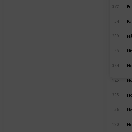
Eu
372
54
Há
289
55
Ho
324
Ho
125
Ho
325
Ho
56
180