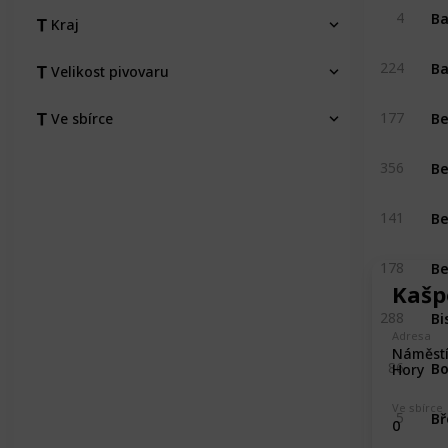
4
Kraj
Ba
224
Velikost pivovaru
Be
177
Ve sbírce
Be
356
Be
141
Be
178
Kašp
288
Adresa
Náměstí
Bo
86
Hory
Ve sbírce
5
0