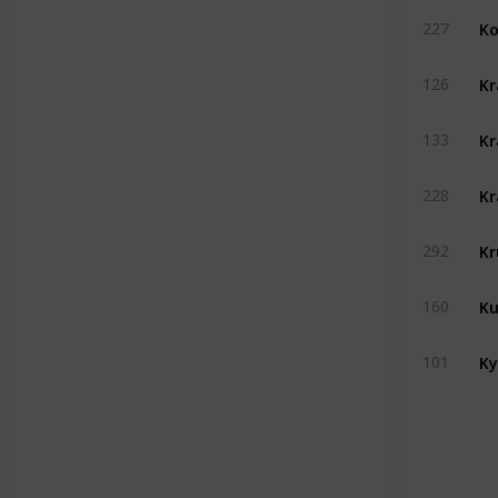
Ko
227
Kr
126
133
228
292
160
Ky
101