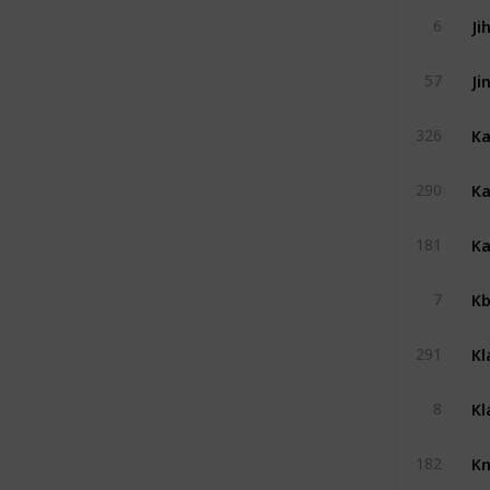
Ji
6
57
Ka
326
290
Ka
181
Kb
7
291
Kl
8
Kn
182