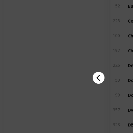
Bu
52
225
100
Ch
197
Dě
226
Do
53
99
Dv
357
Dž
323