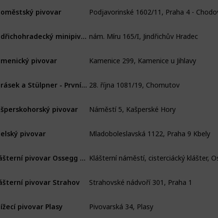
Podjavorinské 1602/11, Praha 4 - Chodo
homěstský pivovar
nám. Míru 165/I, Jindřichův Hradec
Jindřichohradecký minipivovar Černý Orel
Kamenice 299, Kamenice u Jihlavy
menický pivovar
28. října 1081/19, Chomutov
Karásek a Stülpner - První občanský pivovar v Chomutově, a.s
Náměstí 5, Kašperské Hory
šperskohorský pivovar
Mladoboleslavská 1122, Praha 9 Kbely
elský pivovar
Klášterní pivovar Ossegg Osek
Strahovské nádvoří 301, Praha 1
ášterní pivovar Strahov
Pivovarská 34, Plasy
ížecí pivovar Plasy