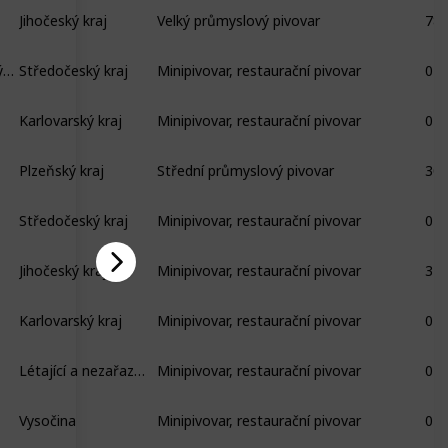
Jihočeský kraj
Velký průmyslový pivovar
78
Českobrodská čp. 17, Kostelec nad Černými lesy
Středočeský kraj
Minipivovar, restaurační pivovar
0
Karlovarský kraj
Minipivovar, restaurační pivovar
0
Plzeňský kraj
Střední průmyslový pivovar
30
Středočeský kraj
Minipivovar, restaurační pivovar
0
Jihočeský kraj
Minipivovar, restaurační pivovar
3
Karlovarský kraj
Minipivovar, restaurační pivovar
0
Létající a nezařazené pivovary
Minipivovar, restaurační pivovar
0
Vysočina
Minipivovar, restaurační pivovar
0