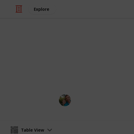
Explore
/
Hobbies & Interests
Collecting
Abecední se
Markova sbírka pivních etiket - Abe
Beer labels collection - Alphabetical
Marek Ranš
31st December 2019
Table View