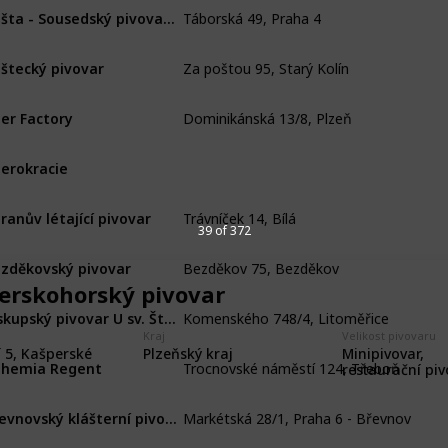
Táborská 49, Praha 4
Bašta - Sousedský pivovar U Bansethů
Za poštou 95, Starý Kolín
štecký pivovar
Dominikánská 13/8, Plzeň
er Factory
erokracie
Trávníček 14, Bílá
ranův létající pivovar
39 of 372
Bezděkov 75, Bezděkov
zděkovský pivovar
erskohorský pivovar
Komenského 748/4, Litoměřice
Biskupský pivovar U sv. Štěpána
Kraj
Velikost pivovaru
Trocnovské náměstí 124, Třeboň
 5, Kašperské
Minipivovar,
Plzeňský kraj
hemia Regent
restaurační pi
Markétská 28/1, Praha 6 - Břevnov
Břevnovský klášterní pivovar