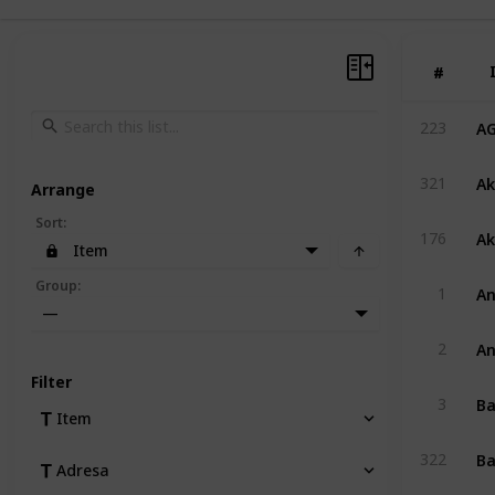
#
#
AG
223
Ak
321
Arrange
Sort
:
Ak
176
Item
An
Group
:
1
—
An
2
Filter
Ba
3
Item
Ba
322
Adresa