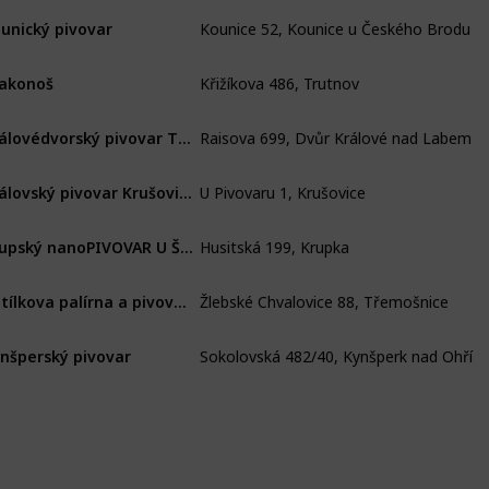
Kounice 52, Kounice u Českého Brodu
unický pivovar
Křižíkova 486, Trutnov
akonoš
Raisova 699, Dvůr Králové nad Labem
Královédvorský pivovar Tambor
U Pivovaru 1, Krušovice
Královský pivovar Krušovice
Husitská 199, Krupka
Krupský nanoPIVOVAR U Šimků
Žlebské Chvalovice 88, Třemošnice
Kutílkova palírna a pivovar Žlebské Chvalovice
Sokolovská 482/40, Kynšperk nad Ohří
nšperský pivovar