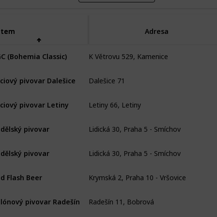
Item
Item
Adresa
K Větrovu 529, Kamenice
C (Bohemia Classic)
Dalešice 71
ciový pivovar Dalešice
Letiny 66, Letiny
ciový pivovar Letiny
Lidická 30, Praha 5 - Smíchov
dělský pivovar
Lidická 30, Praha 5 - Smíchov
dělský pivovar
Krymská 2, Praha 10 - Vršovice
d Flash Beer
Radešín 11, Bobrová
lónový pivovar Radešín