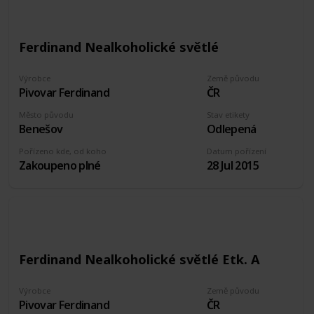
Ferdinand Nealkoholické světlé
Výrobce
Země původu
Pivovar Ferdinand
ČR
Město původu
Stav etikety
Benešov
Odlepená
Pořízeno kde, od koho
Datum pořízení
Zakoupeno plné
28 Jul 2015
Ferdinand Nealkoholické světlé Etk. A
Výrobce
Země původu
Pivovar Ferdinand
ČR