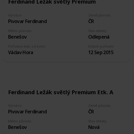
Ferdinand Ležák světlý Premium
Výrobce
Země původu
Pivovar Ferdinand
ČR
Město původu
Stav etikety
Benešov
Odlepená
Pořízeno kde, od koho
Datum pořízení
Václav Hora
12 Sep 2015
Ferdinand Ležák světlý Premium Etk. A
Výrobce
Země původu
Pivovar Ferdinand
ČR
Město původu
Stav etikety
Benešov
Nová