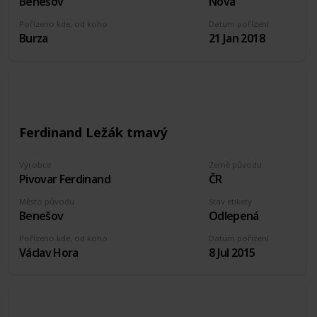
Benešov
Nová
Pořízeno kde, od koho
Datum pořízení
Burza
21 Jan 2018
Ferdinand Ležák tmavý
Výrobce
Země původu
Pivovar Ferdinand
ČR
Město původu
Stav etikety
Benešov
Odlepená
Pořízeno kde, od koho
Datum pořízení
Václav Hora
8 Jul 2015