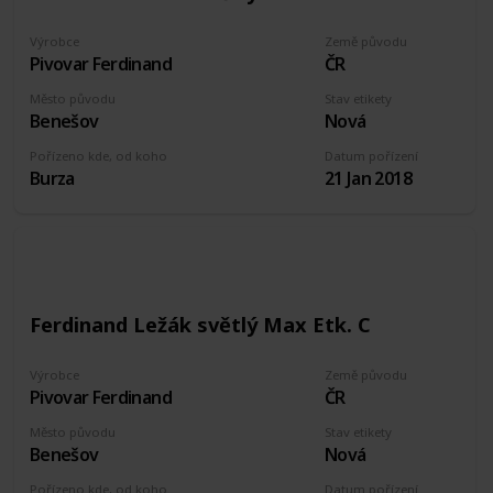
Výrobce
Země původu
Pivovar Ferdinand
ČR
Město původu
Stav etikety
Benešov
Nová
Pořízeno kde, od koho
Datum pořízení
Burza
21 Jan 2018
Ferdinand Ležák světlý Max Etk. C
Výrobce
Země původu
Pivovar Ferdinand
ČR
Město původu
Stav etikety
Benešov
Nová
Pořízeno kde, od koho
Datum pořízení