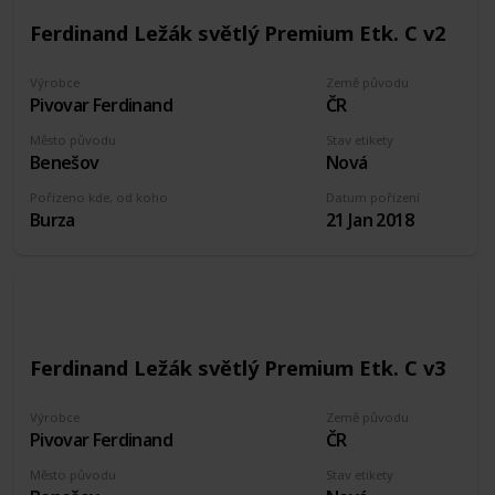
Ferdinand Ležák světlý Premium Etk. C v2
Výrobce
Země původu
Pivovar Ferdinand
ČR
Město původu
Stav etikety
Benešov
Nová
Pořízeno kde, od koho
Datum pořízení
Burza
21 Jan 2018
Ferdinand Ležák světlý Premium Etk. C v3
Výrobce
Země původu
Pivovar Ferdinand
ČR
Město původu
Stav etikety