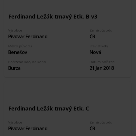
Ferdinand Ležák tmavý Etk. B v3
Výrobce
Země původu
Pivovar Ferdinand
ČR
Město původu
Stav etikety
Benešov
Nová
Pořízeno kde, od koho
Datum pořízení
Burza
21 Jan 2018
Ferdinand Ležák tmavý Etk. C
Výrobce
Země původu
Pivovar Ferdinand
ČR