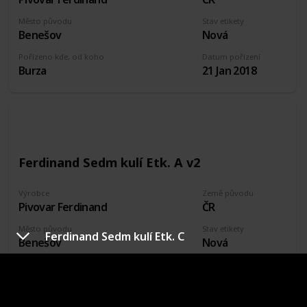
Město původu
Stav etikety
Benešov
Nová
Pořízeno kde, od koho
Datum pořízení
Burza
21 Jan 2018
Ferdinand Sedm kulí Etk. A v2
Výrobce
Země původu
Pivovar Ferdinand
ČR
Město původu
Stav etikety
Ferdinand Sedm kulí Etk. C
Benešov
Nová
Pořízeno kde, od koho
Datum pořízení
Burza
21 Jan 2018