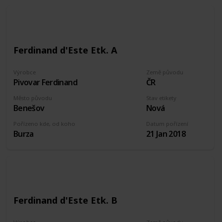
Ferdinand d'Este Etk. A
Výrobce
Země původu
Pivovar Ferdinand
ČR
Město původu
Stav etikety
Benešov
Nová
Pořízeno kde, od koho
Datum pořízení
Burza
21 Jan 2018
Ferdinand d'Este Etk. B