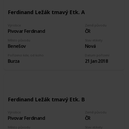
Ferdinand Ležák tmavý Etk. A
Výrobce
Země původu
Pivovar Ferdinand
ČR
Město původu
Stav etikety
Benešov
Nová
Pořízeno kde, od koho
Datum pořízení
Burza
21 Jan 2018
Ferdinand Ležák tmavý Etk. B
Výrobce
Země původu
Pivovar Ferdinand
ČR
Město původu
Stav etikety