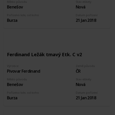
Město původu
Stav etikety
Benešov
Nová
Pořízeno kde, od koho
Datum pořízení
Burza
21 Jan 2018
Ferdinand Ležák tmavý Etk. C v2
Výrobce
Země původu
Pivovar Ferdinand
ČR
Město původu
Stav etikety
Benešov
Nová
Pořízeno kde, od koho
Datum pořízení
Burza
21 Jan 2018