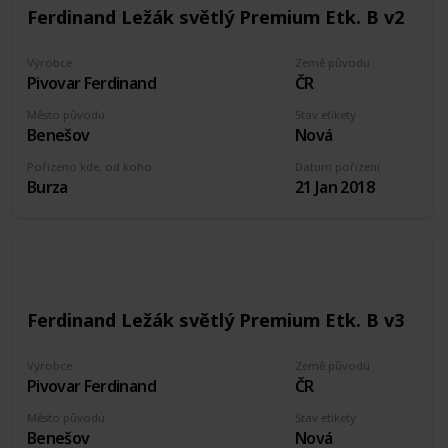
Ferdinand Ležák světlý Premium Etk. B v2
Výrobce
Země původu
Pivovar Ferdinand
ČR
Město původu
Stav etikety
Benešov
Nová
Pořízeno kde, od koho
Datum pořízení
Burza
21 Jan 2018
Ferdinand Ležák světlý Premium Etk. B v3
Výrobce
Země původu
Pivovar Ferdinand
ČR
Město původu
Stav etikety
Benešov
Nová