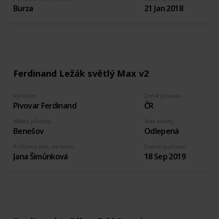
Burza
21 Jan 2018
Ferdinand Ležák světlý Max v2
Výrobce
Země původu
Pivovar Ferdinand
ČR
Město původu
Stav etikety
Benešov
Odlepená
Pořízeno kde, od koho
Datum pořízení
Jana Šimůnková
18 Sep 2019