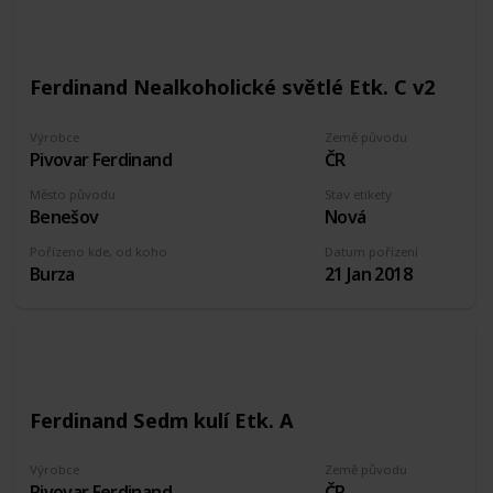
Ferdinand Nealkoholické světlé Etk. C v2
Výrobce
Země původu
Pivovar Ferdinand
ČR
Město původu
Stav etikety
Benešov
Nová
Pořízeno kde, od koho
Datum pořízení
Burza
21 Jan 2018
Ferdinand Sedm kulí Etk. A
Výrobce
Země původu
Pivovar Ferdinand
ČR