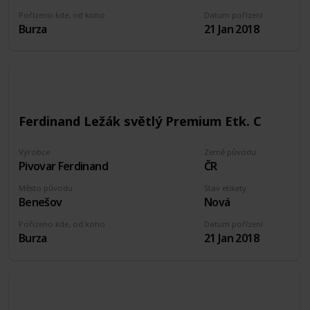
Pořízeno kde, od koho
Datum pořízení
Burza
21 Jan 2018
Ferdinand Ležák světlý Premium Etk. C
Výrobce
Země původu
Pivovar Ferdinand
ČR
Město původu
Stav etikety
Benešov
Nová
Pořízeno kde, od koho
Datum pořízení
Burza
21 Jan 2018