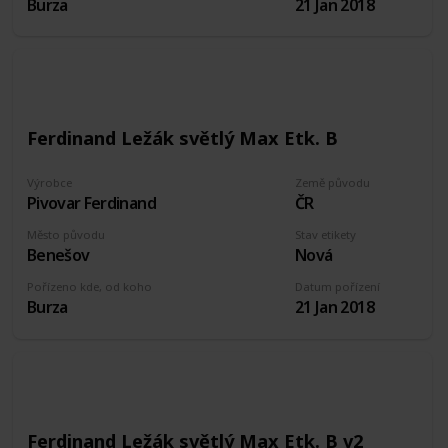
Burza
21 Jan 2018
Ferdinand Ležák světlý Max Etk. B
Výrobce
Země původu
Pivovar Ferdinand
ČR
Město původu
Stav etikety
Benešov
Nová
Pořízeno kde, od koho
Datum pořízení
Burza
21 Jan 2018
Ferdinand Ležák světlý Max Etk. B v2