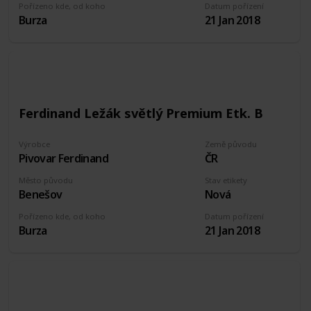
Pořízeno kde, od koho
Datum pořízení
Burza
21 Jan 2018
Ferdinand Ležák světlý Premium Etk. B
Výrobce
Země původu
Pivovar Ferdinand
ČR
Město původu
Stav etikety
Benešov
Nová
Pořízeno kde, od koho
Datum pořízení
Burza
21 Jan 2018