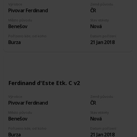
Výrobce
Země původu
Pivovar Ferdinand
ČR
Město původu
Stav etikety
Benešov
Nová
Pořízeno kde, od koho
Datum pořízení
Burza
21 Jan 2018
Ferdinand d'Este Etk. C v2
Výrobce
Země původu
Pivovar Ferdinand
ČR
Město původu
Stav etikety
Benešov
Nová
Pořízeno kde, od koho
Datum pořízení
Burza
21 Jan 2018