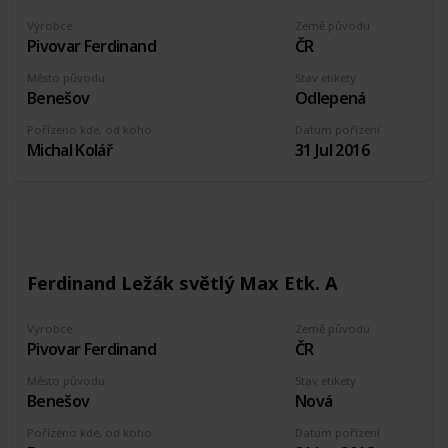
Výrobce
Země původu
Pivovar Ferdinand
ČR
Město původu
Stav etikety
Benešov
Odlepená
Pořízeno kde, od koho
Datum pořízení
Michal Kolář
31 Jul 2016
Ferdinand Ležák světlý Max Etk. A
Výrobce
Země původu
Pivovar Ferdinand
ČR
Město původu
Stav etikety
Benešov
Nová
Pořízeno kde, od koho
Datum pořízení