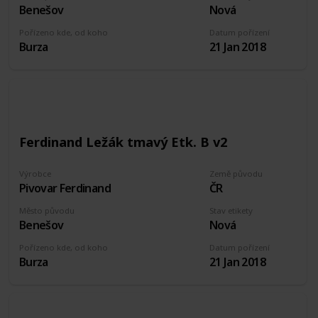
Benešov
Nová
Pořízeno kde, od koho
Datum pořízení
Burza
21 Jan 2018
Ferdinand Ležák tmavý Etk. B v2
Výrobce
Země původu
Pivovar Ferdinand
ČR
Město původu
Stav etikety
Benešov
Nová
Pořízeno kde, od koho
Datum pořízení
Burza
21 Jan 2018