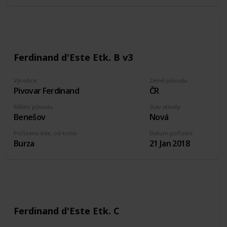
Ferdinand d'Este Etk. B v3
Výrobce
Země původu
Pivovar Ferdinand
ČR
Město původu
Stav etikety
Benešov
Nová
Pořízeno kde, od koho
Datum pořízení
Burza
21 Jan 2018
Ferdinand d'Este Etk. C