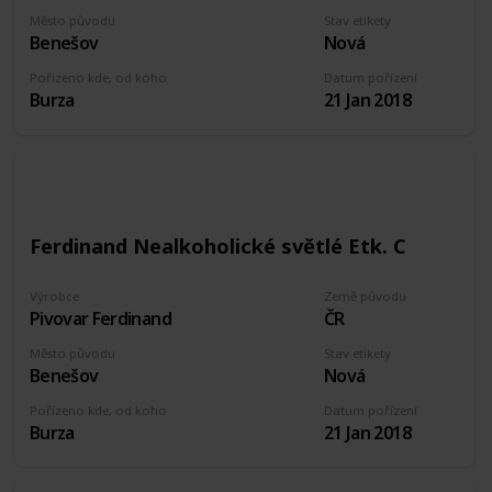
Město původu
Stav etikety
Benešov
Nová
Pořízeno kde, od koho
Datum pořízení
Burza
21 Jan 2018
Ferdinand Nealkoholické světlé Etk. C
Výrobce
Země původu
Pivovar Ferdinand
ČR
Město původu
Stav etikety
Benešov
Nová
Pořízeno kde, od koho
Datum pořízení
Burza
21 Jan 2018