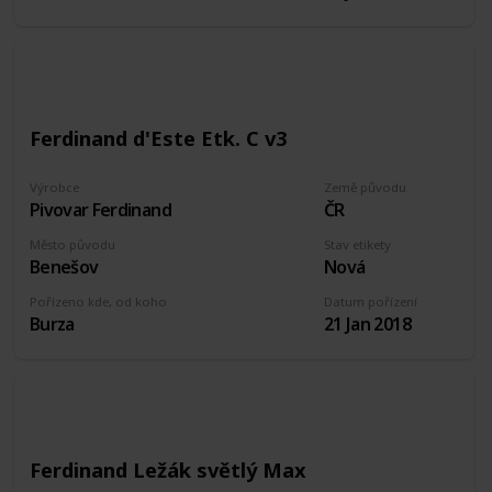
Ferdinand d'Este Etk. C v3
Výrobce
Země původu
Pivovar Ferdinand
ČR
Město původu
Stav etikety
Benešov
Nová
Pořízeno kde, od koho
Datum pořízení
Burza
21 Jan 2018
Ferdinand Ležák světlý Max