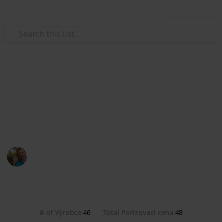
Use this list
/
Hobbies & Interests
Collecting
Pivovar Ferdinand
Sbírka pivních etiket z pivovaru Ferdinand. Collection
of beer labels from Ferdinand brewery.
Marek Ranš
4th January 2020
658
0
Follow
Share
Views
Likes
# of Výrobce
Total Pořizovací cena
46
48