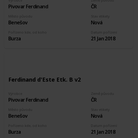
Výrobce
Země původu
Pivovar Ferdinand
ČR
Město původu
Stav etikety
Benešov
Nová
Pořízeno kde, od koho
Datum pořízení
Burza
21 Jan 2018
Ferdinand d'Este Etk. B v2
Výrobce
Země původu
Pivovar Ferdinand
ČR
Město původu
Stav etikety
Benešov
Nová
Pořízeno kde, od koho
Datum pořízení
Burza
21 Jan 2018