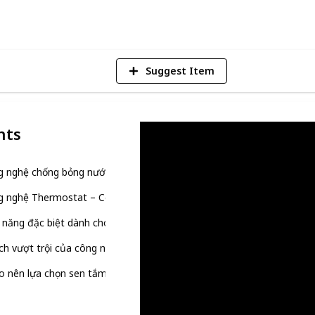
V
Suggest Item
nts
g nghệ chống bỏng nước nóng an toàn cho trẻ em của sen tắm INA
 nghệ Thermostat – Cốt lõi của an toàn tuyệt đối
 năng đặc biệt dành cho trẻ em
ích vượt trội của công nghệ chống bỏng nước nóng
o nên lựa chọn sen tắm INAX cho gia đình có trẻ nhỏ