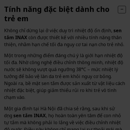
Tính năng đặc biệt dành cho
trẻ em
Không chỉ dừng lại ở việc duy trì nhiệt độ ổn định,
sen
tắm INAX
còn được thiết kế với nhiều tính năng thân
thiện, nhằm hạn chế tối đa nguy cơ tai nạn cho trẻ nhỏ.
Một trong những điểm đáng chú ý là giới hạn nhiệt độ
tối đa. Nhờ công nghệ điều chỉnh thông minh, nhiệt độ
nước sẽ không vượt quá ngưỡng 38°C – mức nhiệt lý
tưởng để bảo vệ làn da trẻ em khỏi nguy cơ bỏng.
Ngoài ra, bề mặt sen tắm được sản xuất từ vật liệu cách
nhiệt đặc biệt, giúp giảm thiểu rủi ro khi trẻ vô tình
chạm vào.
Một gia đình tại Hà Nội đã chia sẻ rằng, sau khi sử
dụng
sen tắm INAX
, họ hoàn toàn yên tâm để con nhỏ
tự tắm mà không phải lo lắng về việc điều chỉnh nhiệt
độ nước. Điều này không chỉ mang lại sự thoải mái mà