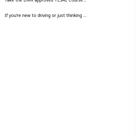
If you’re new to driving or just thinking about getting your driver’s license, you’ve probably heard about the DMV-approved TLSAE course. But what is it, and why should you consider taking it? In this blog, we’ll break down everything you need to know about the “Traffic Law and Substance Abuse Education (TLSAE) Course,” including its benefits and requirements. By the end, you’ll understand why this course is a smart choice for new drivers.