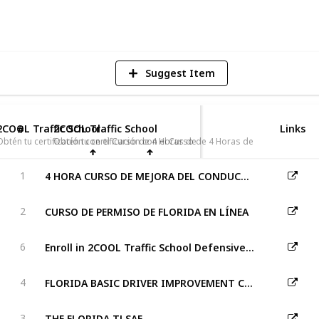
V
Suggest Item
2COOL Traffic School
2COOL Traffic School
Links
#
Obtén tu certificación con el Curso de 4 Horas de Alcohol y Drogas en Florida.
Obtén tu certificación con el Curso de 4 Horas de Alcohol y Drog
4 HORA CURSO DE MEJORA DEL CONDUCTOR (BDI)
1
CURSO DE PERMISO DE FLORIDA EN LÍNEA
2
Enroll in 2COOL Traffic School Defensive Driving Course in Ohio
6
FLORIDA BASIC DRIVER IMPROVEMENT COURSE
4
THE FLORIDA TLSAE
3