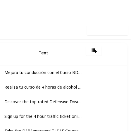
Follow
Share
iews
Likes
Use this list
Text
 Este curso es obligatorio para nuevos conductores y cubre los efectos del al
as en Florida. Este curso es obligatorio para nuevos conductores y cubre los 
Mejora tu conducción con el Curso BDI para adultos Florida Nuestros cursos son fratis para comenzar y cuestan dinero después de la prueba de 2 horas Completa su curso de 4 horas en línea ahora
Realiza tu curso de 4 horas de alcohol y drogas en Florida y obtén tu permiso de conducir Nuestros cursos son GRATIS para comenzar y cuestan dinero después de la prueba de 2 horas Inscríbete hoy
Discover the top-rated Defensive Driving Course in Ohio at 2COOL Traffic School. Our easy-to-use online platform offers interactive lessons and practice tests to help you become a safer driver. Enroll today to improve your driving skills and reduce points on your license.
Sign up for the 4 hour traffic ticket online class to finish your Basic Driver Improvement Course Florida Our courses are free to start, with costs after a 2 hour trial
Take the DMV approved TLSAE Course to complete the 4 hour drug and alcohol online class in Florida Our courses are free to start, with costs after a 2 hour trial