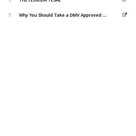
Why You Should Take a DMV Approved TLSAE Course: Benefits and Requirements
5