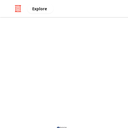
Explore
Education
2COOL Traffi
Obtén tu certificación con el
Curso
Florida
. Este curso es obligatorio
efectos del alcohol y las drogas e
leyes estatales, técnicas de prev
bajo la influencia. ¡Comienza tu 
responsable!
This page may include affiliate links
2COOL Traffic School