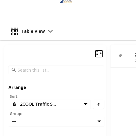
6th August 2024
Table View
#
Arrange
Sort
:
2COOL Traffic School
Group
:
—