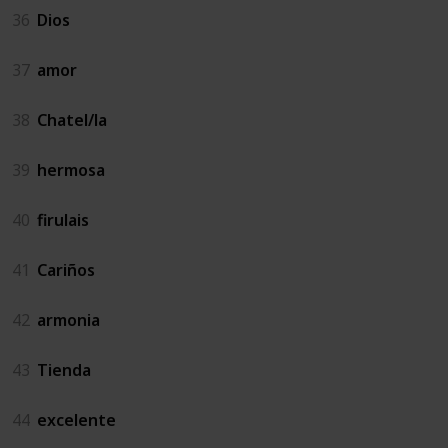
36
Dios
37
amor
38
Chatel/la
39
hermosa
40
firulais
41
Cariños
42
armonia
43
Tienda
44
excelente