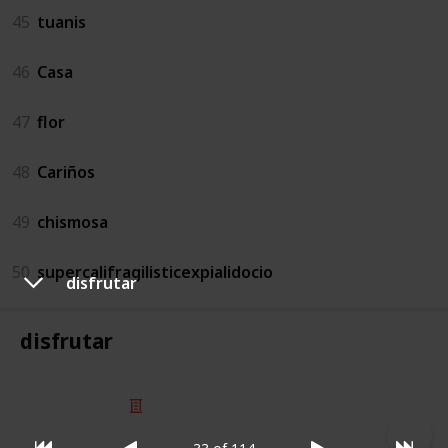
45
tuanis
46
Casa
47
flor
48
Cariños
49
chismosa
50
supercalifragilisticexpialidocio
disfrutar
disfrutar
© 2025 Listium Pty Ltd
Home
Featured
Trending
Most Viewed
Most Liked
Recent