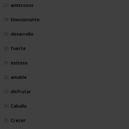
27
amistosos
28
Emocionante
29
desarrollo
30
fuerte
31
exitoso
32
amable
33
disfrutar
34
Caballo
35
Crecer