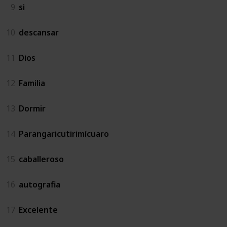
9
si
10
descansar
11
Dios
12
Familia
13
Dormir
14
Parangaricutirimícuaro
15
caballeroso
16
autografia
17
Excelente