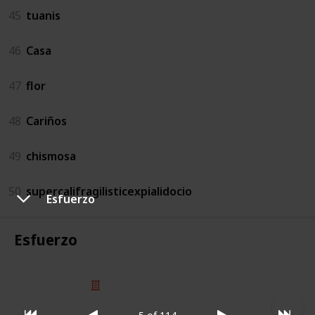
45
tuanis
46
Casa
47
flor
48
Cariños
49
chismosa
50
supercalifragilisticexpialidocio
Esfuerzo
Esfuerzo
© 2025 Listium Pty Ltd
Home
Featured
Trending
Most Viewed
Most Liked
Recent