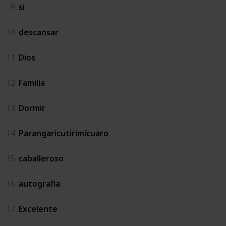
9
si
10
descansar
11
Dios
12
Familia
13
Dormir
14
Parangaricutirimícuaro
15
caballeroso
16
autografia
17
Excelente