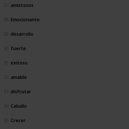
27
amistosos
28
Emocionante
29
desarrollo
30
fuerte
31
exitoso
32
amable
33
disfrutar
34
Caballo
35
Crecer