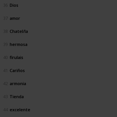
36
Dios
37
amor
38
Chatel/la
39
hermosa
40
firulais
41
Cariños
42
armonia
43
Tienda
44
excelente