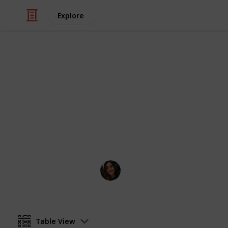
Explore
/
Education
School
Palabras Fav
Anota tus cinco palabras favoritas 
Catalina Alfaro
26th January 2024
Table View