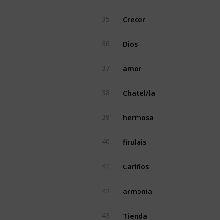
Crecer
35
Dios
36
amor
37
Chatel/la
38
hermosa
39
firulais
40
Cariños
41
armonia
42
Tienda
43