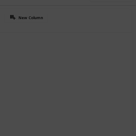
New Column
oritas del idioma español