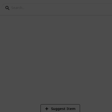
oritas
en español
1
Vi
Suggest Item