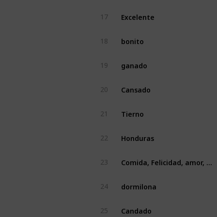
Excelente
17
bonito
18
ganado
19
Cansado
20
Tierno
21
Honduras
22
Comida, Felicidad, amor, Dios, Corazon, fotografia
23
dormilona
24
Candado
25