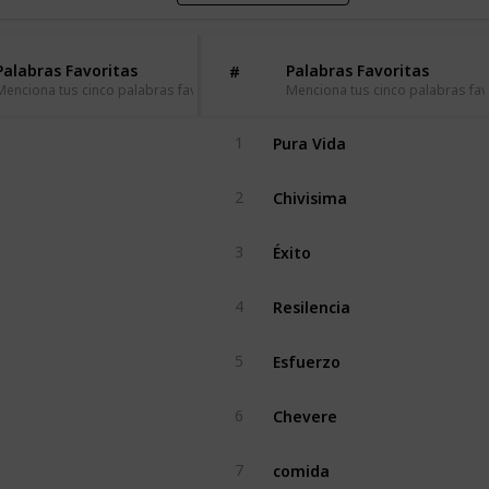
Palabras Favoritas
Palabras Favoritas
#
Menciona tus cinco palabras favoritas del idioma español
Menciona tus cinco palabras fav
Pura Vida
1
Chivisima
2
Éxito
3
Resilencia
4
Esfuerzo
5
Chevere
6
comida
7