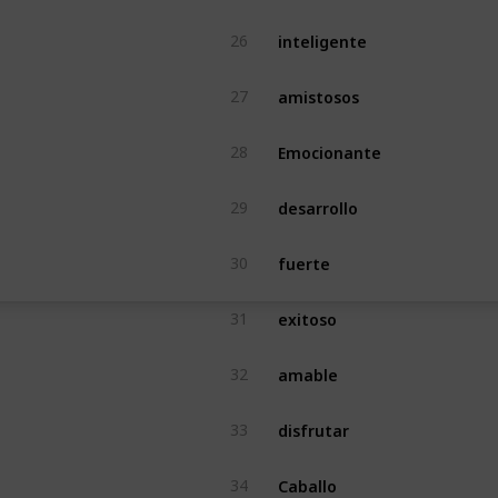
inteligente
26
amistosos
27
Emocionante
28
desarrollo
29
fuerte
30
exitoso
31
amable
32
disfrutar
33
Caballo
34