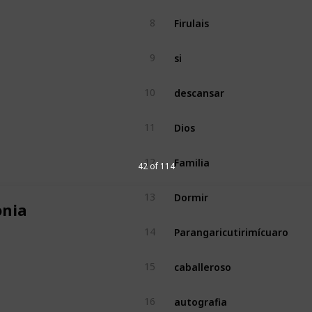
Firulais
8
si
9
descansar
10
Dios
11
Familia
12
42 of 114
Dormir
13
nia
Parangaricutirimícuaro
14
caballeroso
15
autografia
16