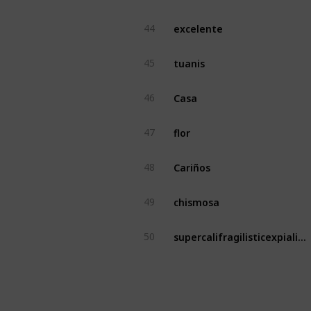
excelente
44
tuanis
45
Casa
46
flor
47
Cariños
48
chismosa
49
supercalifragilisticexpialidocio
50