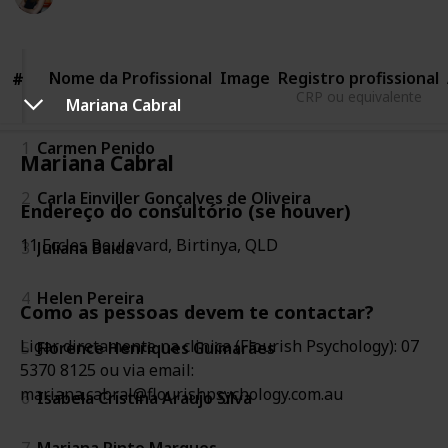
Views
Likes
12th May 2022
Nome da
Profissional
Nome da Profissional
Image
Registro profissional
#
#
CRP ou equivalente
Mariana Cabral
1
Carmen Penido
Mariana Cabral
2
Carla Einviller Gonçalves de Oliveira
Endereço do consultório (se houver)
11 Eccles Boulevard, Birtinya, QLD
3
Juliana Baida
4
Helen Pereira
Como as pessoas devem te contactar?
Ligar diretamente na clinica (Flourish Psychology): 07
5
Florence Henriques Guimarães
5370 8125 ou via email:
mariana.cabral@flourishpsychology.com.au
6
Isabela Cristina Araujo Silva