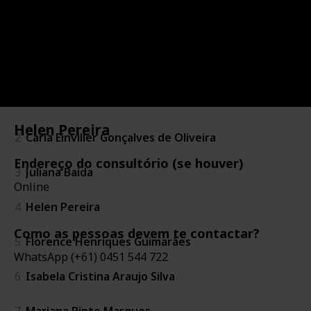
Views
Likes
12th May 2022
Nome da
Profissional
Nome da Profissional
Image
Registro profissional
#
#
CRP ou equivalente
1
Carmen Penido
Helen Pereira
2
Carla Einviller Gonçalves de Oliveira
Endereço do consultório (se houver)
3
Juliana Baida
Online
4
Helen Pereira
Como as pessoas devem te contactar?
5
Florence Henriques Guimarães
WhatsApp (+61) 0451 544 722
6
Isabela Cristina Araujo Silva