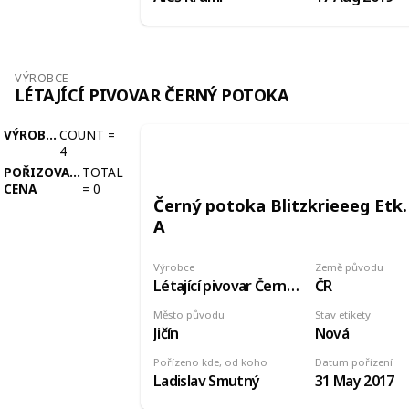
VÝROBCE
LÉTAJÍCÍ PIVOVAR ČERNÝ POTOKA
VÝROBCE
COUNT
=
4
POŘIZOVACÍ
TOTAL
CENA
=
0
Černý potoka Blitzkrieeeg Etk.
A
Výrobce
Země původu
Létající pivovar Černý potoka
ČR
Město původu
Stav etikety
Jičín
Nová
Pořízeno kde, od koho
Datum pořízení
Ladislav Smutný
31 May 2017