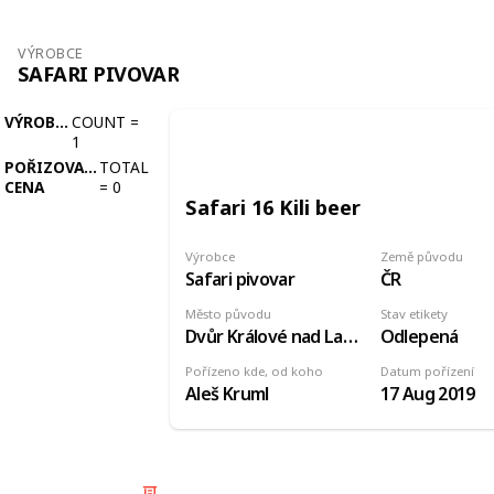
VÝROBCE
SAFARI PIVOVAR
VÝROBCE
COUNT
=
1
POŘIZOVACÍ
TOTAL
CENA
=
0
Safari 16 Kili beer
Výrobce
Země původu
Safari pivovar
ČR
Město původu
Stav etikety
Dvůr Králové nad Labem
Odlepená
Pořízeno kde, od koho
Datum pořízení
Aleš Kruml
17 Aug 2019
© 2025 Listium Pty Ltd