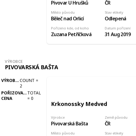
Pivovar U Hrušků
ČR
Město původu
Stav etikety
Běleč nad Orlicí
Odlepená
Pořízeno kde, od koho
Datum pořízení
Zuzana Petříčková
31 Aug 2019
VÝROBCE
PIVOVARSKÁ BAŠTA
VÝROBCE
COUNT
=
2
POŘIZOVACÍ
TOTAL
CENA
=
0
Krkonossky Medved
Výrobce
Země původu
Pivovarská Bašta
ČR
Město původu
Stav etikety