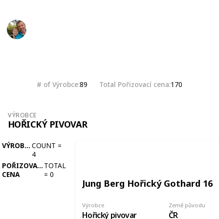
Marek Ranš
20th January 2020
2,076
0
Follow
Share
Views
Likes
# of Výrobce
Total Pořizovací cena
89
170
VÝROBCE
HOŘICKÝ PIVOVAR
VÝROBCE
COUNT
=
4
POŘIZOVACÍ
TOTAL
CENA
=
0
Jung Berg Hořický Gothard 16
Výrobce
Země původu
Hořický pivovar
ČR