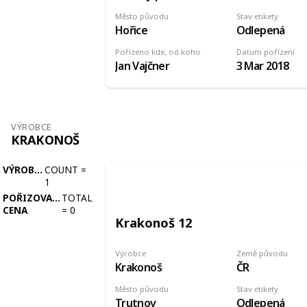
Město původu
Stav etikety
Hořice
Odlepená
Pořízeno kde, od koho
Datum pořízení
Jan Vajčner
3 Mar 2018
VÝROBCE
KRAKONOŠ
VÝROBCE
COUNT
=
1
POŘIZOVACÍ
TOTAL
CENA
=
0
Krakonoš 12
Výrobce
Země původu
Krakonoš
ČR
Město původu
Stav etikety
Trutnov
Odlepená