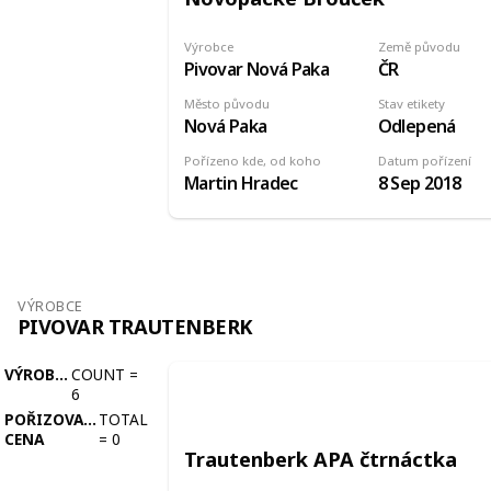
Výrobce
Země původu
Pivovar Nová Paka
ČR
Město původu
Stav etikety
Nová Paka
Odlepená
Pořízeno kde, od koho
Datum pořízení
Martin Hradec
8 Sep 2018
VÝROBCE
PIVOVAR TRAUTENBERK
VÝROBCE
COUNT
=
6
POŘIZOVACÍ
TOTAL
CENA
=
0
Trautenberk APA čtrnáctka