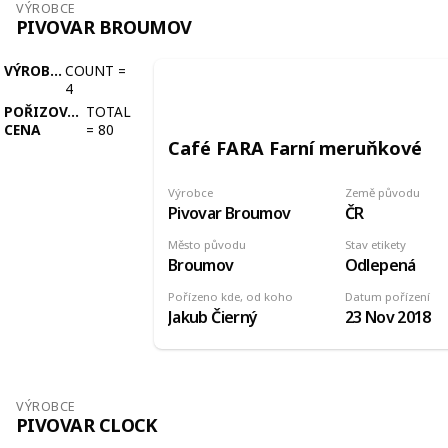
VÝROBCE
PIVOVAR BROUMOV
VÝROBCE
COUNT
=
4
POŘIZOVACÍ
TOTAL
CENA
=
80
Café FARA Farní meruňkové
Výrobce
Země původu
Pivovar Broumov
ČR
Město původu
Stav etikety
Broumov
Odlepená
Pořízeno kde, od koho
Datum pořízení
Jakub Čierný
23 Nov 2018
VÝROBCE
PIVOVAR CLOCK