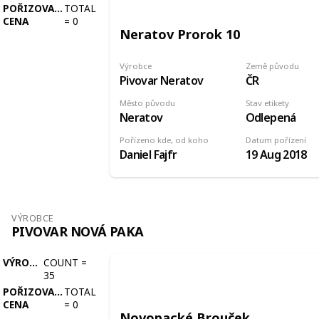
POŘIZOVACÍ
TOTAL
CENA
=
0
Neratov Prorok 10
Výrobce
Země původu
Pivovar Neratov
ČR
Město původu
Stav etikety
Neratov
Odlepená
Pořízeno kde, od koho
Datum pořízení
Daniel Fajfr
19 Aug 2018
VÝROBCE
PIVOVAR NOVÁ PAKA
VÝROBCE
COUNT
=
35
POŘIZOVACÍ
TOTAL
CENA
=
0
Novopacké Brouček