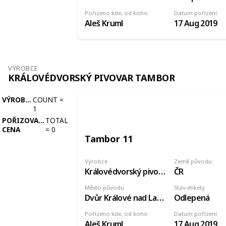
Pořízeno kde, od koho
Datum pořízení
Aleš Kruml
17 Aug 2019
VÝROBCE
KRÁLOVÉDVORSKÝ PIVOVAR TAMBOR
VÝROBCE
COUNT
=
1
POŘIZOVACÍ
TOTAL
CENA
=
0
Tambor 11
Výrobce
Země původu
Královédvorský pivovar Tambor
ČR
Město původu
Stav etikety
Dvůr Králové nad Labem
Odlepená
Pořízeno kde, od koho
Datum pořízení
Aleš Kruml
17 Aug 2019