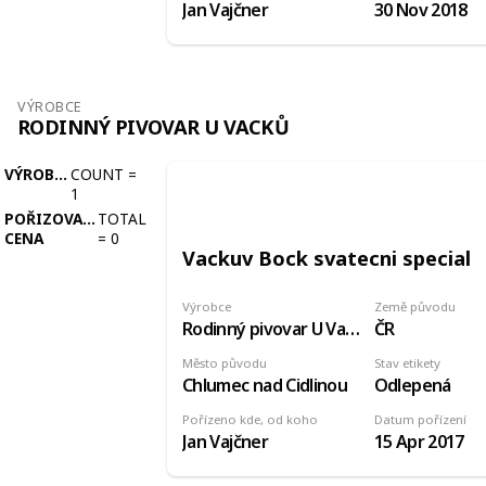
Jan Vajčner
30 Nov 2018
VÝROBCE
RODINNÝ PIVOVAR U VACKŮ
VÝROBCE
COUNT
=
1
POŘIZOVACÍ
TOTAL
CENA
=
0
Vackuv Bock svatecni special
Výrobce
Země původu
Rodinný pivovar U Vacků
ČR
Město původu
Stav etikety
Chlumec nad Cidlinou
Odlepená
Pořízeno kde, od koho
Datum pořízení
Jan Vajčner
15 Apr 2017