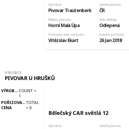
Výrobce
Země původu
Pivovar Trautenberk
ČR
Město původu
Stav etikety
Horní Malá Úpa
Odlepená
Pořízeno kde, od koho
Datum pořízení
Vítězslav Ekart
26 Jan 2018
VÝROBCE
PIVOVAR U HRUŠKŮ
VÝROBCE
COUNT
=
1
POŘIZOVACÍ
TOTAL
CENA
=
0
Bělečský CAR světlá 12
Výrobce
Země původu