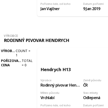
Pořízeno kde, od koho
Datum pořízení
Jan Vajčner
9 Jan 2019
VÝROBCE
RODINNÝ PIVOVAR HENDRYCH
VÝROBCE
COUNT
=
1
POŘIZOVACÍ
TOTAL
CENA
=
0
Hendrych H13
Výrobce
Země původu
Rodinný pivovar Hendrych
ČR
Město původu
Stav etikety
Vrchlabí
Odlepená
Pořízeno kde, od koho
Datum pořízení