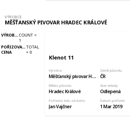
VÝROBCE
MĚŠŤANSKÝ PIVOVAR HRADEC KRÁLOVÉ
VÝROBCE
COUNT
=
1
POŘIZOVACÍ
TOTAL
CENA
=
0
Klenot 11
Výrobce
Země původu
Měšťanský pivovar Hradec Králové
ČR
Město původu
Stav etikety
Hradec Králové
Odlepená
Pořízeno kde, od koho
Datum pořízení
Jan Vajčner
1 Mar 2019