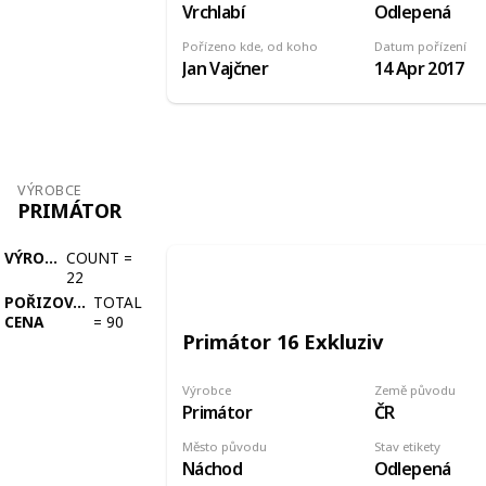
Vrchlabí
Odlepená
Pořízeno kde, od koho
Datum pořízení
Jan Vajčner
14 Apr 2017
VÝROBCE
PRIMÁTOR
VÝROBCE
COUNT
=
22
POŘIZOVACÍ
TOTAL
CENA
=
90
Primátor 16 Exkluziv
Výrobce
Země původu
Primátor
ČR
Město původu
Stav etikety
Náchod
Odlepená