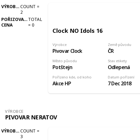
VÝROBCE
COUNT
=
2
POŘIZOVACÍ
TOTAL
CENA
=
0
Clock NO Idols 16
Výrobce
Země původu
Pivovar Clock
ČR
Město původu
Stav etikety
Potštejn
Odlepená
Pořízeno kde, od koho
Datum pořízení
Akce HP
7 Dec 2018
VÝROBCE
PIVOVAR NERATOV
VÝROBCE
COUNT
=
3