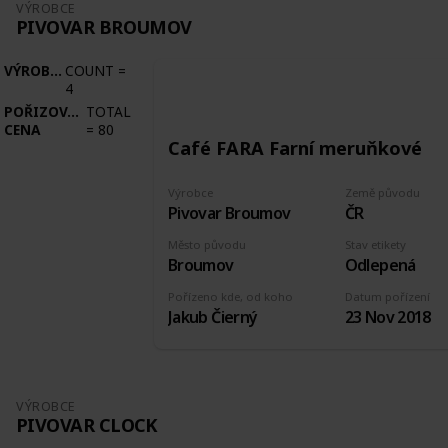
VÝROBCE
PIVOVAR BROUMOV
VÝROBCE
COUNT
=
4
POŘIZOVACÍ
TOTAL
CENA
=
80
Café FARA Farní meruňkové
Výrobce
Země původu
Pivovar Broumov
ČR
Město původu
Stav etikety
Broumov
Odlepená
Pořízeno kde, od koho
Datum pořízení
Jakub Čierný
23 Nov 2018
VÝROBCE
PIVOVAR CLOCK