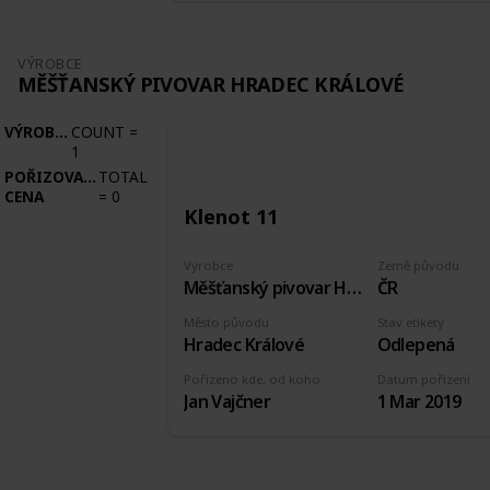
VÝROBCE
MĚŠŤANSKÝ PIVOVAR HRADEC KRÁLOVÉ
VÝROBCE
COUNT
=
1
POŘIZOVACÍ
TOTAL
CENA
=
0
Klenot 11
Výrobce
Země původu
Měšťanský pivovar Hradec Králové
ČR
Město původu
Stav etikety
Hradec Králové
Odlepená
Pořízeno kde, od koho
Datum pořízení
Jan Vajčner
1 Mar 2019