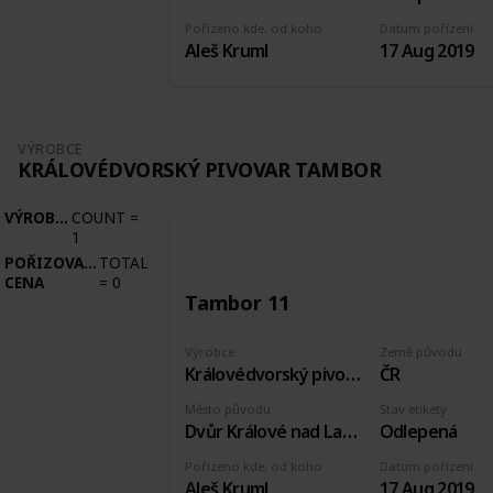
Pořízeno kde, od koho
Datum pořízení
Aleš Kruml
17 Aug 2019
VÝROBCE
KRÁLOVÉDVORSKÝ PIVOVAR TAMBOR
VÝROBCE
COUNT
=
1
POŘIZOVACÍ
TOTAL
CENA
=
0
Tambor 11
Výrobce
Země původu
Královédvorský pivovar Tambor
ČR
Město původu
Stav etikety
Dvůr Králové nad Labem
Odlepená
Pořízeno kde, od koho
Datum pořízení
Aleš Kruml
17 Aug 2019