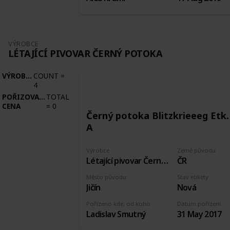
VÝROBCE
LÉTAJÍCÍ PIVOVAR ČERNÝ POTOKA
VÝROBCE
COUNT
=
4
POŘIZOVACÍ
TOTAL
CENA
=
0
Černý potoka Blitzkrieeeg Etk.
A
Výrobce
Země původu
Létající pivovar Černý potoka
ČR
Město původu
Stav etikety
Jičín
Nová
Pořízeno kde, od koho
Datum pořízení
Ladislav Smutný
31 May 2017