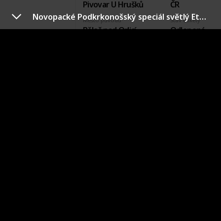
Pivovar U Hrušků
ČR
Novopacké Podkrkonošský speciál světlý Etk.B
Město původu
Stav etikety
Běleč nad Orlicí
Odlepená
Pořízeno kde, od koho
Datum pořízení
Zuzana Petříčková
31 Aug 2019
VÝROBCE
PIVOVARSKÁ BAŠTA
VÝROBCE
COUNT
=
2
POŘIZOVACÍ
TOTAL
CENA
=
0
Krkonossky Medved
Výrobce
Země původu
Pivovarská Bašta
ČR
Město původu
Stav etikety