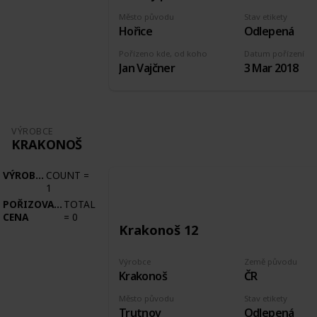
Město původu
Stav etikety
Hořice
Odlepená
Pořízeno kde, od koho
Datum pořízení
Jan Vajčner
3 Mar 2018
VÝROBCE
KRAKONOŠ
VÝROBCE
COUNT
=
1
POŘIZOVACÍ
TOTAL
CENA
=
0
Krakonoš 12
Výrobce
Země původu
Krakonoš
ČR
Město původu
Stav etikety
Trutnov
Odlepená