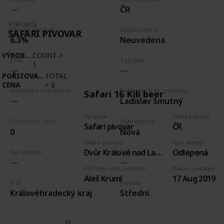
ČR
VÝROBCE
Obsah alkoholu
Stupňovitost
SAFARI PIVOVAR
6.3%
Neuvedena
VÝROBCE
COUNT
=
EAN
Typ piva
1
POŘIZOVACÍ
TOTAL
CENA
=
0
Minimální trvanlivost
Pořízeno kde, od koho
Safari 16 Kili beer
Ladislav Smutný
Výrobce
Země původu
Pořizovací cena
Stav etikety
Safari pivovar
ČR
0
Nová
Město původu
Stav etikety
Dvůr Králové nad Labem
Odlepená
Na výměnu
Typ
Pořízeno kde, od koho
Datum pořízení
Aleš Kruml
17 Aug 2019
Kraj
Pivovar
Královéhradecký kraj
Střední
© 2025 Listium Pty Ltd