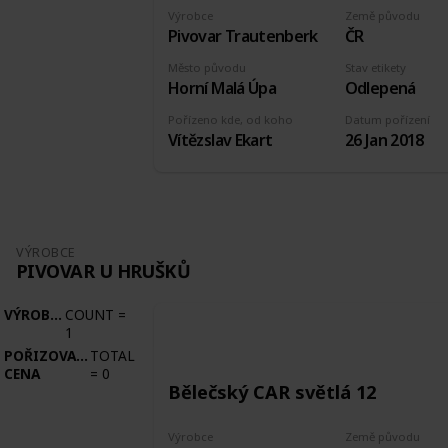
Výrobce
Země původu
Pivovar Trautenberk
ČR
Město původu
Stav etikety
Horní Malá Úpa
Odlepená
Pořízeno kde, od koho
Datum pořízení
Vítězslav Ekart
26 Jan 2018
VÝROBCE
PIVOVAR U HRUŠKŮ
VÝROBCE
COUNT
=
1
POŘIZOVACÍ
TOTAL
CENA
=
0
Bělečský CAR světlá 12
Výrobce
Země původu