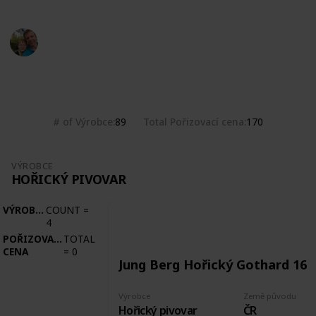
Marek Ranš
20th January 2020
2,076
0
Follow
Share
Views
Likes
# of Výrobce
Total Pořizovací cena
89
170
VÝROBCE
HOŘICKÝ PIVOVAR
VÝROBCE
COUNT
=
4
POŘIZOVACÍ
TOTAL
CENA
=
0
Jung Berg Hořický Gothard 16
Výrobce
Země původu
Hořický pivovar
ČR