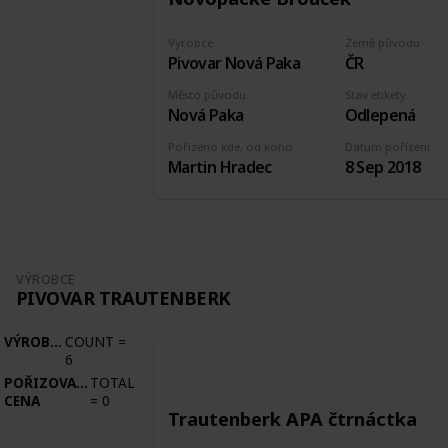
Výrobce
Země původu
Pivovar Nová Paka
ČR
Město původu
Stav etikety
Nová Paka
Odlepená
Pořízeno kde, od koho
Datum pořízení
Martin Hradec
8 Sep 2018
VÝROBCE
PIVOVAR TRAUTENBERK
VÝROBCE
COUNT
=
6
POŘIZOVACÍ
TOTAL
CENA
=
0
Trautenberk APA čtrnáctka