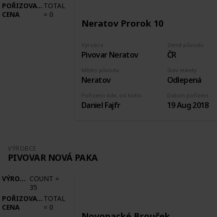
POŘIZOVACÍ
TOTAL
CENA
=
0
Neratov Prorok 10
Výrobce
Země původu
Pivovar Neratov
ČR
Město původu
Stav etikety
Neratov
Odlepená
Pořízeno kde, od koho
Datum pořízení
Daniel Fajfr
19 Aug 2018
VÝROBCE
PIVOVAR NOVÁ PAKA
VÝROBCE
COUNT
=
35
POŘIZOVACÍ
TOTAL
CENA
=
0
Novopacké Brouček