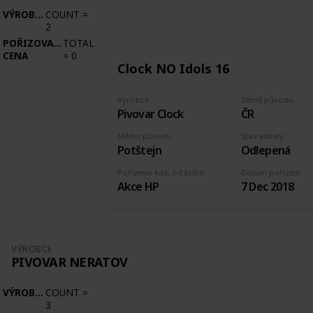
VÝROBCE
COUNT
=
2
POŘIZOVACÍ
TOTAL
CENA
=
0
Clock NO Idols 16
Výrobce
Země původu
Pivovar Clock
ČR
Město původu
Stav etikety
Potštejn
Odlepená
Pořízeno kde, od koho
Datum pořízení
Akce HP
7 Dec 2018
VÝROBCE
PIVOVAR NERATOV
VÝROBCE
COUNT
=
3