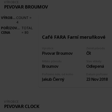
VÝROBCE
PIVOVAR BROUMOV
VÝROBCE
COUNT
=
4
POŘIZOVACÍ
TOTAL
CENA
=
80
Café FARA Farní meruňkové
Výrobce
Země původu
Pivovar Broumov
ČR
Město původu
Stav etikety
Broumov
Odlepená
Pořízeno kde, od koho
Datum pořízení
Jakub Čierný
23 Nov 2018
VÝROBCE
PIVOVAR CLOCK