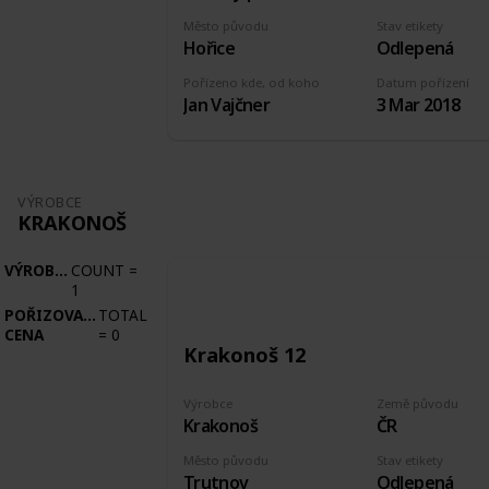
Město původu
Stav etikety
Hořice
Odlepená
Pořízeno kde, od koho
Datum pořízení
Jan Vajčner
3 Mar 2018
VÝROBCE
KRAKONOŠ
VÝROBCE
COUNT
=
1
POŘIZOVACÍ
TOTAL
CENA
=
0
Krakonoš 12
Výrobce
Země původu
Krakonoš
ČR
Město původu
Stav etikety
Trutnov
Odlepená