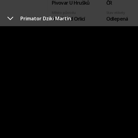
Pivovar U Hrušků
ČR
Město původu
Stav etikety
Primator Dziki Martin
Běleč nad Orlicí
Odlepená
Pořízeno kde, od koho
Datum pořízení
Zuzana Petříčková
31 Aug 2019
VÝROBCE
PIVOVARSKÁ BAŠTA
VÝROBCE
COUNT
=
2
POŘIZOVACÍ
TOTAL
CENA
=
0
Krkonossky Medved
Výrobce
Země původu
Pivovarská Bašta
ČR
Město původu
Stav etikety