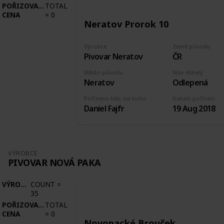
POŘIZOVACÍ
TOTAL
CENA
=
0
Neratov Prorok 10
Výrobce
Země původu
Pivovar Neratov
ČR
Město původu
Stav etikety
Neratov
Odlepená
Pořízeno kde, od koho
Datum pořízení
Daniel Fajfr
19 Aug 2018
VÝROBCE
PIVOVAR NOVÁ PAKA
VÝROBCE
COUNT
=
35
POŘIZOVACÍ
TOTAL
CENA
=
0
Novopacké Brouček