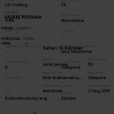
LIF Holding
ČR
VÝROBCE
Obsah alkoholu
Stupňovitost
SAFARI PIVOVAR
4.8%
Neuvedena
VÝROBCE
COUNT
=
EAN
Typ piva
1
POŘIZOVACÍ
TOTAL
CENA
=
0
Minimální trvanlivost
Pořízeno kde, od koho
Safari 16 Kili beer
Jana Šimůnková
Výrobce
Země původu
Pořizovací cena
Stav etikety
Safari pivovar
ČR
0
Odlepená
Město původu
Stav etikety
Dvůr Králové nad Labem
Odlepená
Na výměnu
Typ
Pořízeno kde, od koho
Datum pořízení
Aleš Kruml
17 Aug 2019
Kraj
Pivovar
Královéhradecký kraj
Střední
© 2025 Listium Pty Ltd