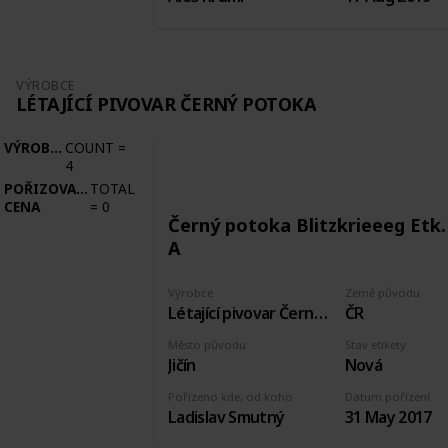
VÝROBCE
LÉTAJÍCÍ PIVOVAR ČERNÝ POTOKA
VÝROBCE
COUNT
=
4
POŘIZOVACÍ
TOTAL
CENA
=
0
Černý potoka Blitzkrieeeg Etk.
A
Výrobce
Země původu
Létající pivovar Černý potoka
ČR
Město původu
Stav etikety
Jičín
Nová
Pořízeno kde, od koho
Datum pořízení
Ladislav Smutný
31 May 2017