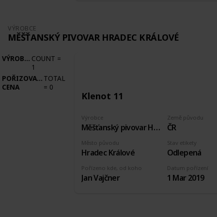
VÝROBCE
MĚŠŤANSKÝ PIVOVAR HRADEC KRÁLOVÉ
VÝROBCE
COUNT
=
1
POŘIZOVACÍ
TOTAL
CENA
=
0
Klenot 11
Výrobce
Země původu
Měšťanský pivovar Hradec Králové
ČR
Město původu
Stav etikety
Hradec Králové
Odlepená
Pořízeno kde, od koho
Datum pořízení
Jan Vajčner
1 Mar 2019