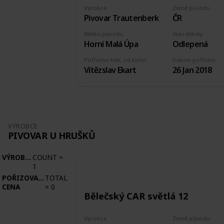
Výrobce
Země původu
Pivovar Trautenberk
ČR
Město původu
Stav etikety
Horní Malá Úpa
Odlepená
Pořízeno kde, od koho
Datum pořízení
Vítězslav Ekart
26 Jan 2018
VÝROBCE
PIVOVAR U HRUŠKŮ
VÝROBCE
COUNT
=
1
POŘIZOVACÍ
TOTAL
CENA
=
0
Bělečský CAR světlá 12
Výrobce
Země původu