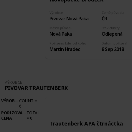
Výrobce
Země původu
Pivovar Nová Paka
ČR
Město původu
Stav etikety
Nová Paka
Odlepená
Pořízeno kde, od koho
Datum pořízení
Martin Hradec
8 Sep 2018
VÝROBCE
PIVOVAR TRAUTENBERK
VÝROBCE
COUNT
=
6
POŘIZOVACÍ
TOTAL
CENA
=
0
Trautenberk APA čtrnáctka