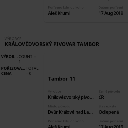
Pořízeno kde, od koho
Datum pořízení
Aleš Kruml
17 Aug 2019
VÝROBCE
KRÁLOVÉDVORSKÝ PIVOVAR TAMBOR
VÝROBCE
COUNT
=
1
POŘIZOVACÍ
TOTAL
CENA
=
0
Tambor 11
Výrobce
Země původu
Královédvorský pivovar Tambor
ČR
Město původu
Stav etikety
Dvůr Králové nad Labem
Odlepená
Pořízeno kde, od koho
Datum pořízení
Aleš Kruml
17 Aug 2019