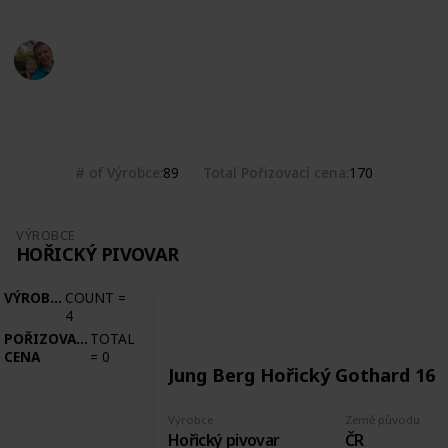
Marek Ranš
20th January 2020
2,072
0
Follow
Share
Views
Likes
# of Výrobce
Total Pořizovací cena
89
170
VÝROBCE
HOŘICKÝ PIVOVAR
VÝROBCE
COUNT
=
4
POŘIZOVACÍ
TOTAL
CENA
=
0
Jung Berg Hořický Gothard 16
Výrobce
Země původu
Hořický pivovar
ČR