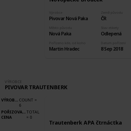
Výrobce
Země původu
Pivovar Nová Paka
ČR
Město původu
Stav etikety
Nová Paka
Odlepená
Pořízeno kde, od koho
Datum pořízení
Martin Hradec
8 Sep 2018
VÝROBCE
PIVOVAR TRAUTENBERK
VÝROBCE
COUNT
=
6
POŘIZOVACÍ
TOTAL
CENA
=
0
Trautenberk APA čtrnáctka