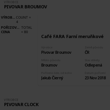
VÝROBCE
PIVOVAR BROUMOV
VÝROBCE
COUNT
=
4
POŘIZOVACÍ
TOTAL
CENA
=
80
Café FARA Farní meruňkové
Výrobce
Země původu
Pivovar Broumov
ČR
Město původu
Stav etikety
Broumov
Odlepená
Pořízeno kde, od koho
Datum pořízení
Jakub Čierný
23 Nov 2018
VÝROBCE
PIVOVAR CLOCK