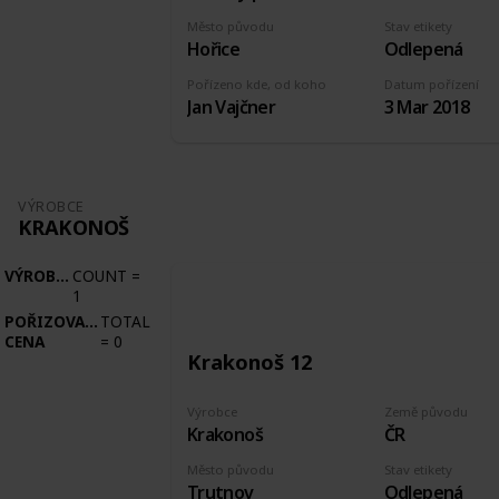
Město původu
Stav etikety
Hořice
Odlepená
Pořízeno kde, od koho
Datum pořízení
Jan Vajčner
3 Mar 2018
VÝROBCE
KRAKONOŠ
VÝROBCE
COUNT
=
1
POŘIZOVACÍ
TOTAL
CENA
=
0
Krakonoš 12
Výrobce
Země původu
Krakonoš
ČR
Město původu
Stav etikety
Trutnov
Odlepená