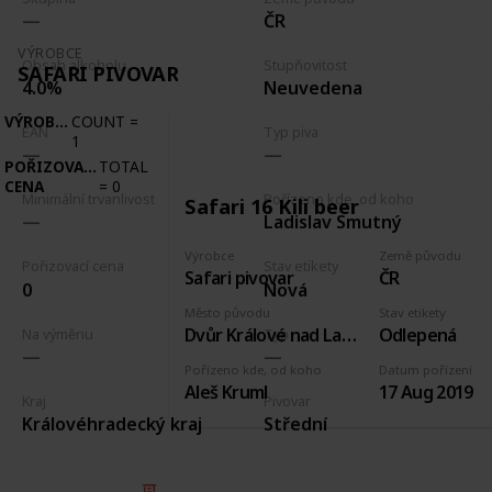
ČR
VÝROBCE
Obsah alkoholu
Stupňovitost
SAFARI PIVOVAR
4.0%
Neuvedena
VÝROBCE
COUNT
=
EAN
Typ piva
1
POŘIZOVACÍ
TOTAL
CENA
=
0
Minimální trvanlivost
Pořízeno kde, od koho
Safari 16 Kili beer
Ladislav Smutný
Výrobce
Země původu
Pořizovací cena
Stav etikety
Safari pivovar
ČR
0
Nová
Město původu
Stav etikety
Dvůr Králové nad Labem
Odlepená
Na výměnu
Typ
Pořízeno kde, od koho
Datum pořízení
Aleš Kruml
17 Aug 2019
Kraj
Pivovar
Královéhradecký kraj
Střední
© 2025 Listium Pty Ltd