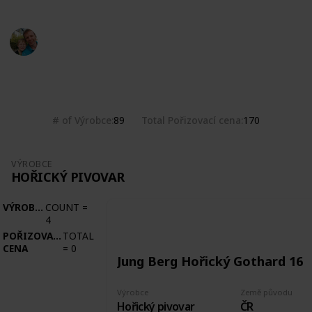
Marek Ranš
20th January 2020
2,076
0
Follow
Share
Views
Likes
# of Výrobce
Total Pořizovací cena
89
170
VÝROBCE
HOŘICKÝ PIVOVAR
VÝROBCE
COUNT
=
4
POŘIZOVACÍ
TOTAL
CENA
=
0
Jung Berg Hořický Gothard 16
Výrobce
Země původu
Hořický pivovar
ČR