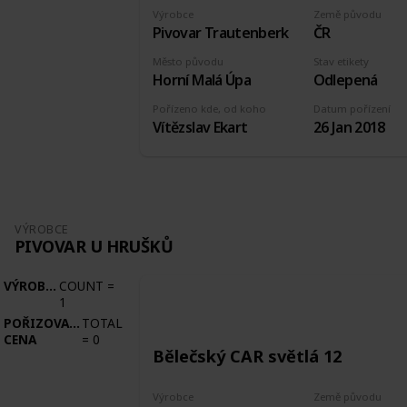
Výrobce
Země původu
Pivovar Trautenberk
ČR
Město původu
Stav etikety
Horní Malá Úpa
Odlepená
Pořízeno kde, od koho
Datum pořízení
Vítězslav Ekart
26 Jan 2018
VÝROBCE
PIVOVAR U HRUŠKŮ
VÝROBCE
COUNT
=
1
POŘIZOVACÍ
TOTAL
CENA
=
0
Bělečský CAR světlá 12
Výrobce
Země původu