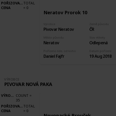
POŘIZOVACÍ
TOTAL
CENA
=
0
Neratov Prorok 10
Výrobce
Země původu
Pivovar Neratov
ČR
Město původu
Stav etikety
Neratov
Odlepená
Pořízeno kde, od koho
Datum pořízení
Daniel Fajfr
19 Aug 2018
VÝROBCE
PIVOVAR NOVÁ PAKA
VÝROBCE
COUNT
=
35
POŘIZOVACÍ
TOTAL
CENA
=
0
Novopacké Brouček