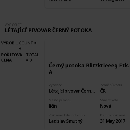
VÝROBCE
LÉTAJÍCÍ PIVOVAR ČERNÝ POTOKA
VÝROBCE
COUNT
=
4
POŘIZOVACÍ
TOTAL
CENA
=
0
Černý potoka Blitzkrieeeg Etk.
A
Výrobce
Země původu
Létající pivovar Černý potoka
ČR
Město původu
Stav etikety
Jičín
Nová
Pořízeno kde, od koho
Datum pořízení
Ladislav Smutný
31 May 2017