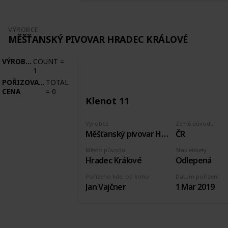
VÝROBCE
MĚŠŤANSKÝ PIVOVAR HRADEC KRÁLOVÉ
VÝROBCE
COUNT
=
1
POŘIZOVACÍ
TOTAL
CENA
=
0
Klenot 11
Výrobce
Země původu
Měšťanský pivovar Hradec Králové
ČR
Město původu
Stav etikety
Hradec Králové
Odlepená
Pořízeno kde, od koho
Datum pořízení
Jan Vajčner
1 Mar 2019