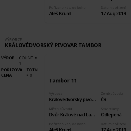
Pořízeno kde, od koho
Datum pořízení
Aleš Kruml
17 Aug 2019
VÝROBCE
KRÁLOVÉDVORSKÝ PIVOVAR TAMBOR
VÝROBCE
COUNT
=
1
POŘIZOVACÍ
TOTAL
CENA
=
0
Tambor 11
Výrobce
Země původu
Královédvorský pivovar Tambor
ČR
Město původu
Stav etikety
Dvůr Králové nad Labem
Odlepená
Pořízeno kde, od koho
Datum pořízení
Aleš Kruml
17 Aug 2019