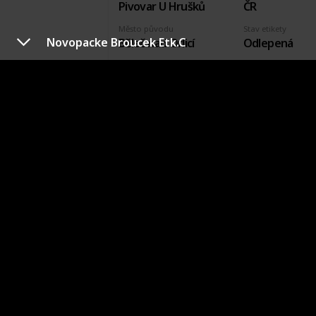
Pivovar U Hrušků
ČR
Město původu
Stav etikety
Novopacke Broucek Etk.C
Běleč nad Orlicí
Odlepená
Pořízeno kde, od koho
Datum pořízení
Zuzana Petříčková
31 Aug 2019
VÝROBCE
PIVOVARSKÁ BAŠTA
VÝROBCE
COUNT
=
2
POŘIZOVACÍ
TOTAL
CENA
=
0
Krkonossky Medved
Výrobce
Země původu
Pivovarská Bašta
ČR
Město původu
Stav etikety