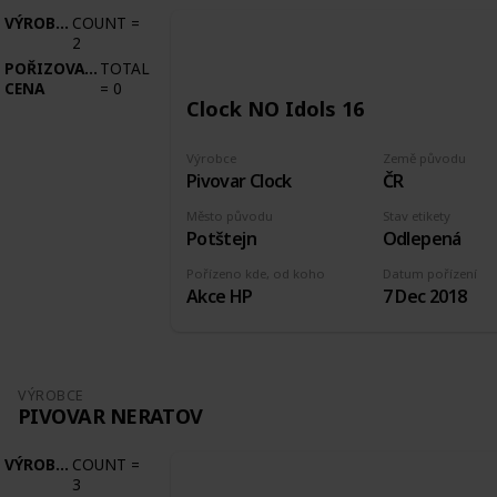
VÝROBCE
COUNT
=
2
POŘIZOVACÍ
TOTAL
CENA
=
0
Clock NO Idols 16
Výrobce
Země původu
Pivovar Clock
ČR
Město původu
Stav etikety
Potštejn
Odlepená
Pořízeno kde, od koho
Datum pořízení
Akce HP
7 Dec 2018
VÝROBCE
PIVOVAR NERATOV
VÝROBCE
COUNT
=
3