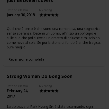
Just Between Lovers
Date del rilascio
My rating
January 30, 2018
Quel che è certo è che sono una romantica, una sognatrice
senza speranza. Datemi un uomo, all’inizio un po’ cupo e
sulle sue che poi si rivela un orsetto di peluche e mi sciolgo
come neve al sole. Se poi la storia di fondo è anche tragica,
pure meglio.
Recensione completa
Strong Woman Do Bong Soon
Date del rilascio
My rating
February 24,
2017
La dolcezza di Park Hyung Sik è stata disarmante, ogni