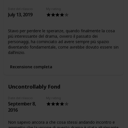
Date del rilascio
My rating
July 13, 2019
Stavo per perdere le speranze, quando finalmente la cosa
più interessante del drama, ovvero il passato dei
personaggi, ha cominciato ad avere sempre più spazio
diventando fondamentale, come avrebbe dovuto essere sin
dall’inizio.
Recensione completa
Uncontrollably Fond
Date del rilascio
My rating
September 8,
2016
Non sapevo ancora a che cosa stessi andando incontro e
ammetto che la visione di questo drama è stata altalenante