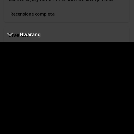
Recensione completa
Live On
Hwarang
Date del rilascio
My rating
November 17,
202
Un ossessivo compulsivo che controlla sempre il tempo e
che non dedica un minuto di più ad un’attività se non è
stato previsto, che si ritrova a perdere il senso del tempo
quando ha lei accanto.
Recensione completa
Happiness