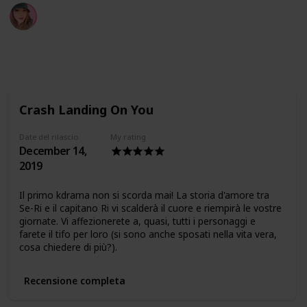
Martina Ingallinera
15th October 2024
5,399
2
4
Follow
Share
Views
Likes
Followers
Crash Landing On You
Date del rilascio
My rating
December 14,
2019
Il primo kdrama non si scorda mai! La storia d'amore tra
Se-Ri e il capitano Ri vi scalderà il cuore e riempirà le vostre
giornate. Vi affezionerete a, quasi, tutti i personaggi e
farete il tifo per loro (si sono anche sposati nella vita vera,
cosa chiedere di più?).
Recensione completa