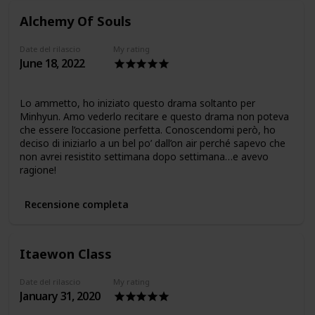
Alchemy Of Souls
Date del rilascio
My rating
June 18, 2022
Lo ammetto, ho iniziato questo drama soltanto per
Minhyun. Amo vederlo recitare e questo drama non poteva
che essere l’occasione perfetta. Conoscendomi però, ho
deciso di iniziarlo a un bel po’ dall’on air perché sapevo che
non avrei resistito settimana dopo settimana…e avevo
ragione!
Recensione completa
Itaewon Class
Date del rilascio
My rating
January 31, 2020