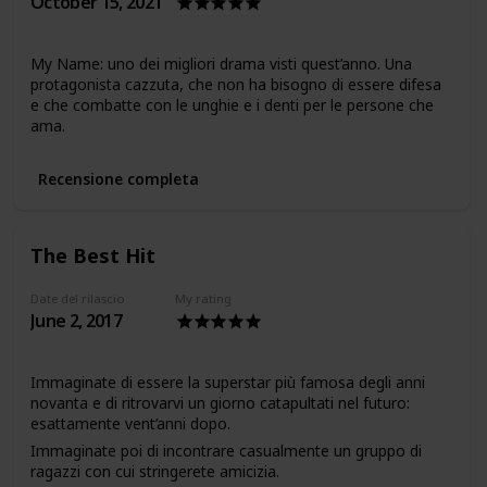
October 15, 2021
My Name: uno dei migliori drama visti quest’anno. Una
protagonista cazzuta, che non ha bisogno di essere difesa
e che combatte con le unghie e i denti per le persone che
ama.
Recensione completa
The Best Hit
Date del rilascio
My rating
June 2, 2017
Immaginate di essere la superstar più famosa degli anni
novanta e di ritrovarvi un giorno catapultati nel futuro:
esattamente vent’anni dopo.
Immaginate poi di incontrare casualmente un gruppo di
ragazzi con cui stringerete amicizia.