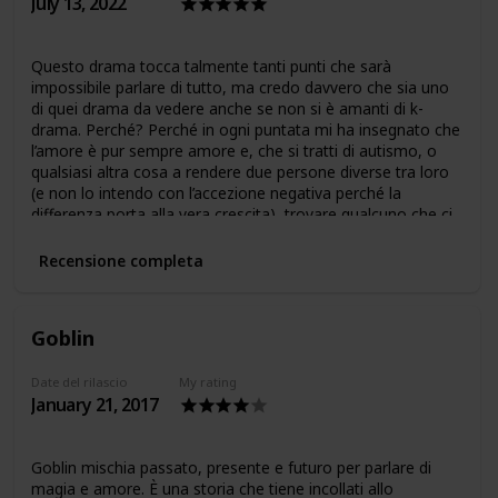
July 13, 2022
Questo drama tocca talmente tanti punti che sarà
impossibile parlare di tutto, ma credo davvero che sia uno
di quei drama da vedere anche se non si è amanti di k-
drama. Perché? Perché in ogni puntata mi ha insegnato che
l’amore è pur sempre amore e, che si tratti di autismo, o
qualsiasi altra cosa a rendere due persone diverse tra loro
(e non lo intendo con l’accezione negativa perché la
differenza porta alla vera crescita), trovare qualcuno che ci
capisca e che sia capace di entrare nel nostro mondo e
accettarci per come siamo, non è forse quello che
Recensione completa
cerchiamo tutti?
Goblin
Date del rilascio
My rating
January 21, 2017
Goblin mischia passato, presente e futuro per parlare di
magia e amore. È una storia che tiene incollati allo