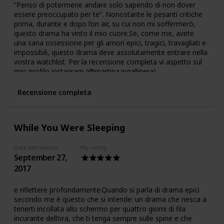
“Penso di potermene andare solo sapendo di non dover
essere preoccupato per te”. Nonostante le pesanti critiche
prima, durante e dopo l’on air, su cui non mi soffermerò,
questo drama ha vinto il mio cuore.Se, come me, avete
una sana ossessione per gli amori epici, tragici, travagliati e
impossibili, questo drama deve assolutamente entrare nella
vostra watchlist. Per la recensione completa vi aspetto sul
mio profilo instagram (@martina.ingallinera)
Recensione completa
While You Were Sleeping
Date del rilascio
My rating
September 27,
2017
e riflettere profondamente.Quando si parla di drama epici
secondo me è questo che si intende: un drama che riesca a
tenerti incollata allo schermo per quattro giorni di fila
incurante dell’ora, che ti tenga sempre sulle spine e che