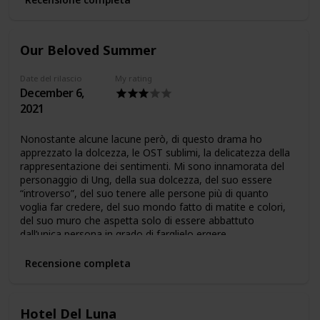
Our Beloved Summer
Date del rilascio
My rating
December 6,
2021
Nonostante alcune lacune però, di questo drama ho
apprezzato la dolcezza, le OST sublimi, la delicatezza della
rappresentazione dei sentimenti. Mi sono innamorata del
personaggio di Ung, della sua dolcezza, del suo essere
“introverso”, del suo tenere alle persone più di quanto
voglia far credere, del suo mondo fatto di matite e colori,
del suo muro che aspetta solo di essere abbattuto
dall’unica persona in grado di farglielo ergere.
Recensione completa
Hotel Del Luna