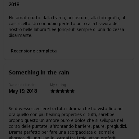
2018
Ho amato tutto: dalla trama, ai costumi, alla fotografia, al
cast scelto. Un connubio perfetto unito alla bravura del
nostro belle labbra “Lee Jong-sul” sempre di una dolcezza
disarmante.
Recensione completa
Something in the rain
Date del rilascio
My rating
May 19, 2018
Se dovessi scegliere tra tutti i drama che ho visto fino ad
ora quello con più healing properties di tutti, sarebbe
proprio questo.Un amore puro e dolce che si sviluppa nel
corso delle puntate, affrontando barriere, paure, pregiudizi.
Drama perfetto per fare una scorpacciata di sorrisi e
abbracci di Jung Hae In, ormai tra i miei attori preferiti.