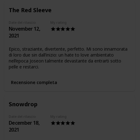
The Red Sleeve
Date del rilascio
My rating
November 12,
2021
Epico, straziante, divertente, perfetto. Mi sono innamorata
di loro due sin dall’inizio: un hate to love ambientato
nell’epoca Joseon talmente devastante da entrarti sotto
pelle e restarci.
Recensione completa
Snowdrop
Date del rilascio
My rating
December 18,
2021