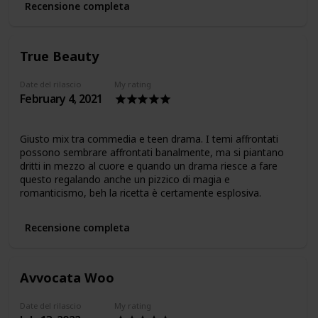
Recensione completa
True Beauty
Date del rilascio
My rating
February 4, 2021
Giusto mix tra commedia e teen drama. I temi affrontati
possono sembrare affrontati banalmente, ma si piantano
dritti in mezzo al cuore e quando un drama riesce a fare
questo regalando anche un pizzico di magia e
romanticismo, beh la ricetta è certamente esplosiva.
Recensione completa
Avvocata Woo
Date del rilascio
My rating