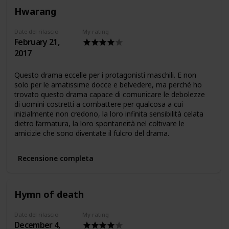
Hwarang
Date del rilascio
My rating
February 21,
2017
Questo drama eccelle per i protagonisti maschili. E non
solo per le amatissime docce e belvedere, ma perché ho
trovato questo drama capace di comunicare le debolezze
di uomini costretti a combattere per qualcosa a cui
inizialmente non credono, la loro infinita sensibilità celata
dietro l’armatura, la loro spontaneità nel coltivare le
amicizie che sono diventate il fulcro del drama.
Recensione completa
Hymn of death
Date del rilascio
My rating
December 4,