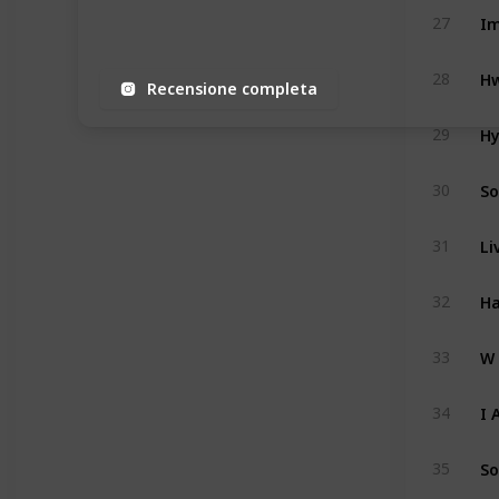
Im
27
H
28
Recensione completa
Hy
29
So
30
Li
31
Ha
32
W 
33
I 
34
So
35