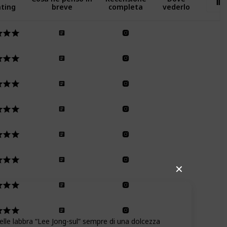
ting
breve
completa
vederlo
✕
belle labbra “Lee Jong-sul” sempre di una dolcezza