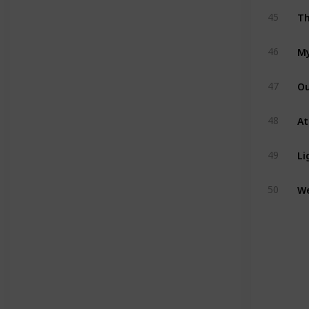
Th
45
My
46
Ou
47
48
Li
49
50