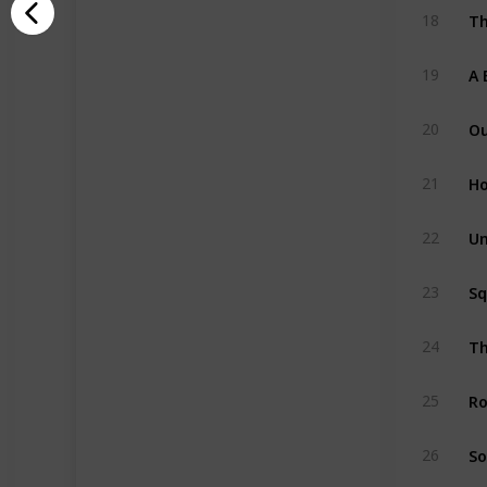
Th
18
A 
19
Ou
20
Ho
21
Un
22
Sq
23
24
25
26