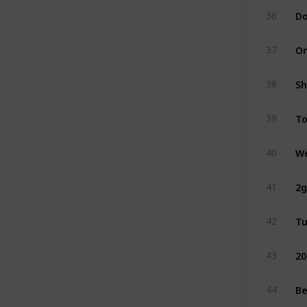
36
On
37
Sh
38
T
39
We
40
2g
41
Tu
42
20
43
Be
44