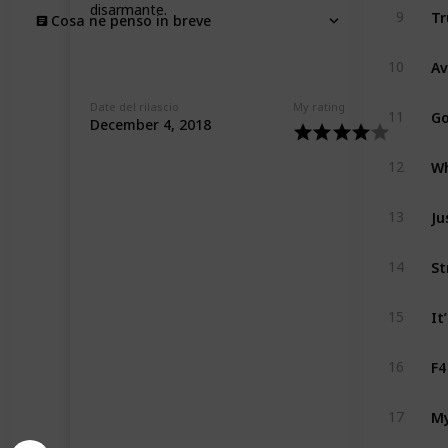
disarmante.
Tr
9
Cosa ne penso in breve
Av
10
Date del rilascio
My rating
Go
11
December 4, 2018
12
Ju
13
14
15
F4
16
M
17