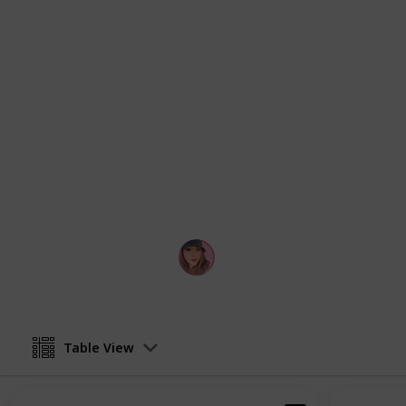
approcci a questo mondo, trovare i
Cercherò di uploadare la lista (che 
mensilmente con i drama che davver
Trovi le recensioni complete nei lin
scegliere la tua visualizzazione pref
Novità: in aggiunta anche i miei tha
Puoi trovarmi su:
Instagram
Martina Ingallinera
15th October 2024
Table View