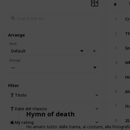
#
#
Cr
1
Th
2
Arrange
Sort
:
S
3
Default
Wh
Group
:
4
—
Hi
5
Filter
Al
6
Titolo
It
7
Date del rilascio
Hymn of death
25
8
My rating
Ho amato tutto: dalla trama, ai costumi, alla fotografi