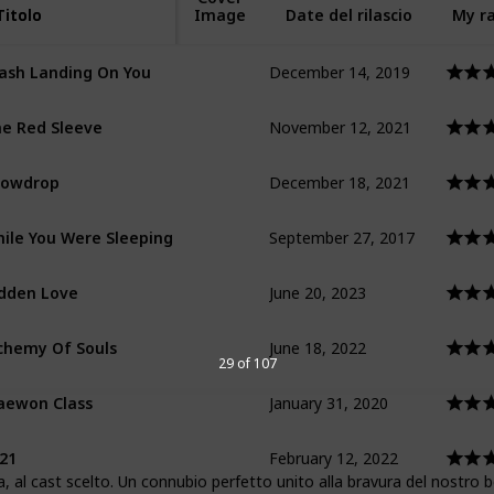
Titolo
Titolo
Image
Date del rilascio
My ra
December 14, 2019
ash Landing On You
November 12, 2021
e Red Sleeve
December 18, 2021
nowdrop
September 27, 2017
ile You Were Sleeping
June 20, 2023
dden Love
June 18, 2022
chemy Of Souls
29 of 107
January 31, 2020
aewon Class
February 12, 2022
21
a, al cast scelto. Un connubio perfetto unito alla bravura del nostro 