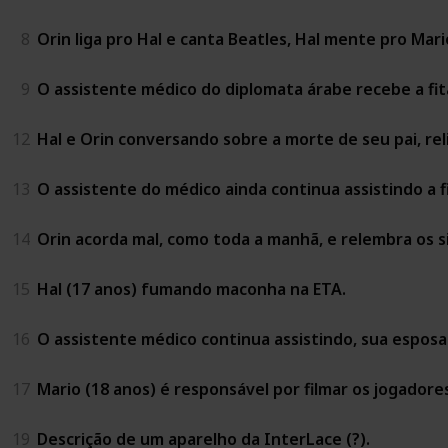
8
Orin liga pro Hal e canta Beatles, Hal mente pro Mari
9
O assistente médico do diplomata árabe recebe a fita
12
Hal e Orin conversando sobre a morte de seu pai, rel
13
O assistente do médico ainda continua assistindo a fi
14
Orin acorda mal, como toda a manhã, e relembra os s
15
Hal (17 anos) fumando maconha na ETA.
16
O assistente médico continua assistindo, sua esposa 
17
Mario (18 anos) é responsável por filmar os jogadore
19
Descrição de um aparelho da InterLace (?).