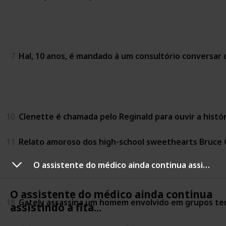
Year of the Tucks 
7
Hal, 10 anos, é mandado à um consultório conversar c
Year of the Trial-Si
10
Clenette é chamada pelo Reginald para ouvir a histó
11
Relato amoroso dos high-school sweethearts Bruce G
O assistente do médico ainda continua assistindo a fita...
Year of Dairy Prod
O assistente do médico ainda continua
18
Gately assassina um homem envolvido em grupos ter
assistindo a fita...