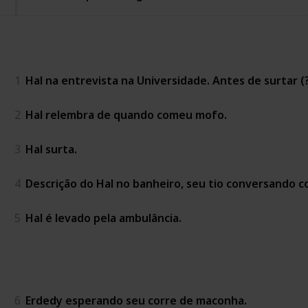
Year of Glad
1
Hal na entrevista na Universidade. Antes de surtar (?
2
Hal relembra de quando comeu mofo.
3
Hal surta.
4
Descrição do Hal no banheiro, seu tio conversando 
5
Hal é levado pela ambulância.
Year of the Depend
6
Erdedy esperando seu corre de maconha.