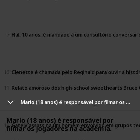
Year of the Tucks 
7
Hal, 10 anos, é mandado à um consultório conversar c
Year of the Trial-Si
10
Clenette é chamada pelo Reginald para ouvir a histó
11
Relato amoroso dos high-school sweethearts Bruce G
Mario (18 anos) é responsável por filmar os jogadores na academia.
Year of Dairy Prod
Mario (18 anos) é responsável por
18
Gately assassina um homem envolvido em grupos ter
filmar os jogadores na academia.