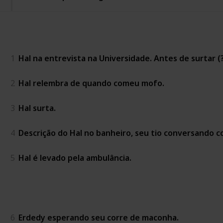
Year of Glad
1
Hal na entrevista na Universidade. Antes de surtar (?
2
Hal relembra de quando comeu mofo.
3
Hal surta.
4
Descrição do Hal no banheiro, seu tio conversando 
5
Hal é levado pela ambulância.
Year of the Depend
6
Erdedy esperando seu corre de maconha.