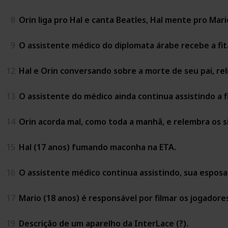
8
Orin liga pro Hal e canta Beatles, Hal mente pro Mari
9
O assistente médico do diplomata árabe recebe a fita
12
Hal e Orin conversando sobre a morte de seu pai, rel
13
O assistente do médico ainda continua assistindo a fi
14
Orin acorda mal, como toda a manhã, e relembra os s
15
Hal (17 anos) fumando maconha na ETA.
16
O assistente médico continua assistindo, sua esposa 
17
Mario (18 anos) é responsável por filmar os jogadore
19
Descrição de um aparelho da InterLace (?).