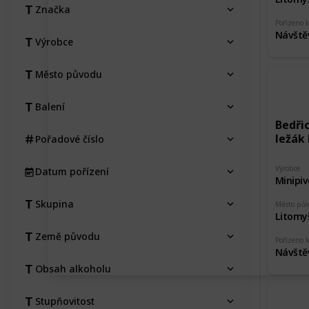
Značka
Pořízeno 
Návště
Výrobce
Město původu
Balení
Bedři
ležák 
Pořadové číslo
Výrobce
Datum pořízení
Minipiv
Skupina
Město pů
Litomy
Země původu
Pořízeno 
Návště
Obsah alkoholu
Stupňovitost