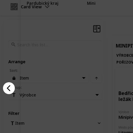
Pardubický kraj
Mini
Card View
MINIPI
VÝROBC
Arrange
POŘIZOV
Sort
:
Item
Group
:
Bedři
Výrobce
ležák 
Výrobce
Filter
Minipiv
Item
Město pů
Litomy