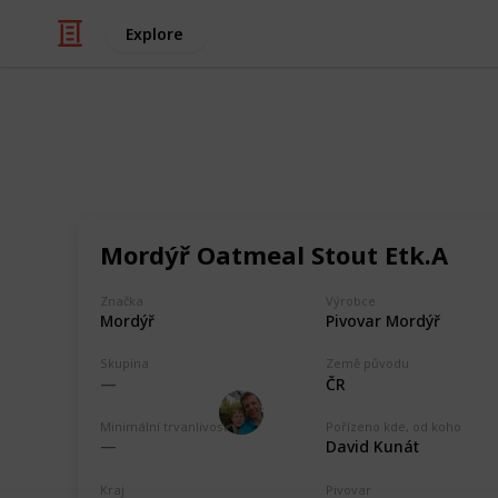
Explore
/
Hobbies & Interests
Collecting
ČR - Pardubi
Mordýř Oatmeal Stout Etk.A
Markova sbírka pivních etiket z pivo
collection from breweries in the Par
Značka
Výrobce
Pardubický pivovar, Pivovar Faltus, 
Mordýř
Pivovar Mordýř
Černého medvěda, Pivovar Žamberk
Skupina
Země původu
ČR
Marek Ranš
4th February 2020
Minimální trvanlivost
Pořízeno kde, od koho
David Kunát
Kraj
Pivovar