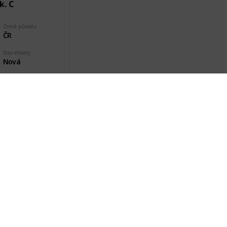
k. C
Země původu
ČR
Stav etikety
Nová
Datum pořízení
26 Jan 2018
A
Země původu
ČR
Stav etikety
Nová