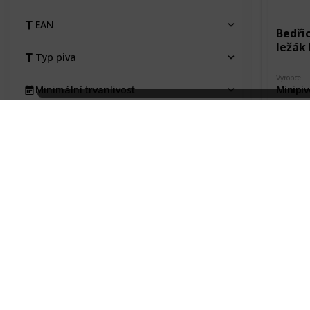
EAN
Bedři
ležák 
Typ piva
Výrobce
Minipiv
Minimální trvanlivost
Město pů
Pořízeno kde, od koho
Litomy
Pořízeno 
Pořizovací cena
Návště
Stav etikety
Na výměnu
Bedři
Typ
ležák 
Kraj
Výrobce
Minipiv