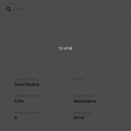
cký kraj
53 of 68
varů v Pardubickém kraji. Beer labels
dubice Region. Minipivovar Veselka,
Město původu
Balení
Pivovar Mordýř, Pivovar Rychtář, Pivovar U
Dolní Ředice
-
.
Obsah alkoholu
Stupňovitost
5.5%
Neuvedena
1
Vi
Pořizovací cena
Stav etikety
0
Nová