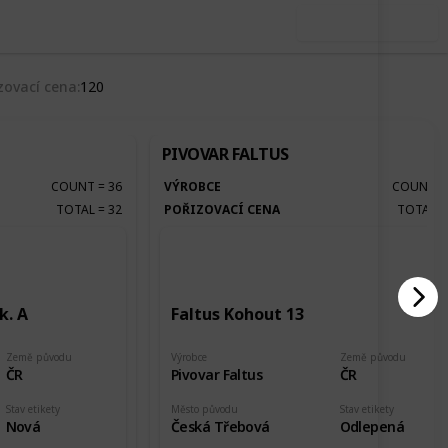
Use this list
zovací cena
120
PIVOVAR FALTUS
COUNT
=
36
VÝROBCE
COUNT
TOTAL
=
32
POŘIZOVACÍ CENA
TOTAL
k. A
Faltus Kohout 13
Země původu
Výrobce
Země původu
ČR
Pivovar Faltus
ČR
Stav etikety
Město původu
Stav etikety
Nová
Česká Třebová
Odlepená