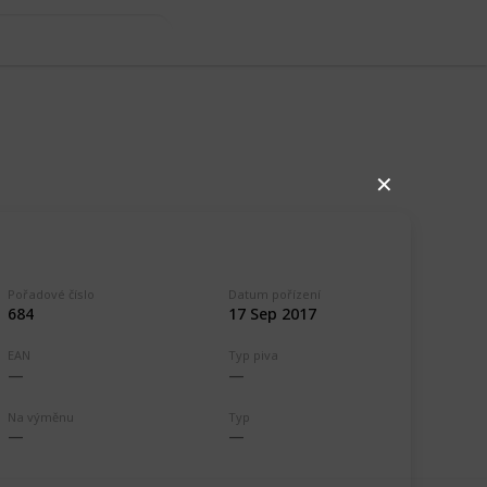
✕
Pořadové číslo
Datum pořízení
684
17 Sep 2017
EAN
Typ piva
,511
0
Follow
Share
ews
Likes
Na výměnu
Typ