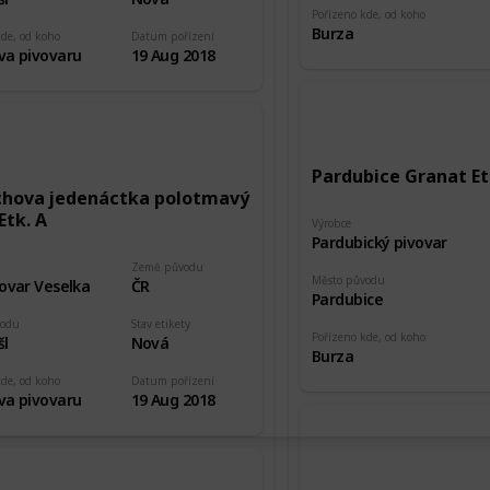
Pořízeno kde, od koho
Burza
kde, od koho
Datum pořízení
va pivovaru
19 Aug 2018
Pardubice Granat Et
chova jedenáctka polotmavý
Etk. A
Výrobce
Pardubický pivovar
Země původu
Město původu
ovar Veselka
ČR
Pardubice
vodu
Stav etikety
Pořízeno kde, od koho
šl
Nová
Burza
kde, od koho
Datum pořízení
va pivovaru
19 Aug 2018