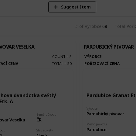
Suggest Item
# of Výrobce
68
Total Poři
VOVAR VESELKA
PARDUBICKÝ PIVOVAR
E
COUNT
=
5
VÝROBCE
ACÍ CENA
TOTAL
=
50
POŘIZOVACÍ CENA
chova dvanáctka světlý
Pardubice Granat Et
Etk. A
Výrobce
Pardubický pivovar
Země původu
ovar Veselka
ČR
Město původu
Pardubice
vodu
Stav etikety
šl
Nová