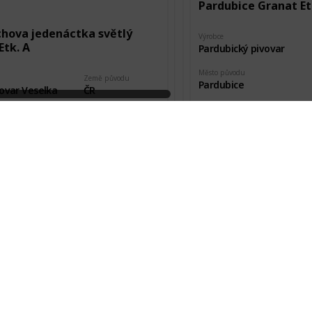
Pardubice Granat Et
chova jedenáctka světlý
Výrobce
Etk. A
Pardubický pivovar
Město původu
Země původu
Pardubice
ovar Veselka
ČR
Pořízeno kde, od koho
vodu
Stav etikety
Burza
šl
Nová
kde, od koho
Datum pořízení
va pivovaru
19 Aug 2018
Pardubice Pale Etk. 
Výrobce
chův Litomyšlský festivalový
Pardubický pivovar
Etk. A
Město původu
Pardubice
Země původu
ovar Veselka
ČR