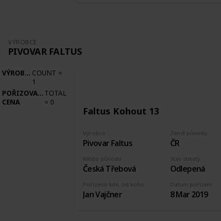
VÝROBCE
PIVOVAR FALTUS
VÝROBCE
COUNT
=
1
POŘIZOVACÍ
TOTAL
CENA
=
0
Faltus Kohout 13
Výrobce
Země původu
Pivovar Faltus
ČR
Město původu
Stav etikety
Česká Třebová
Odlepená
Pořízeno kde, od koho
Datum pořízení
Jan Vajčner
8 Mar 2019