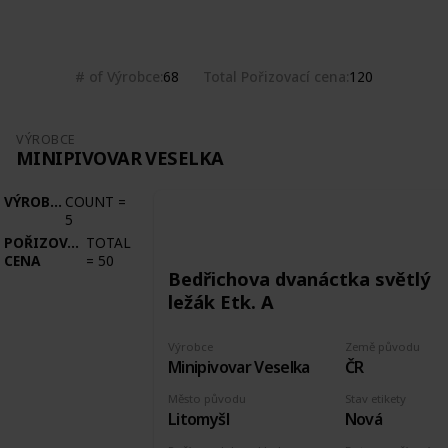
Follow
Share
Views
Likes
# of Výrobce
Total Pořizovací cena
68
120
VÝROBCE
MINIPIVOVAR VESELKA
VÝROBCE
COUNT
=
5
POŘIZOVACÍ
TOTAL
CENA
=
50
Bedřichova dvanáctka světlý
ležák Etk. A
Výrobce
Země původu
Minipivovar Veselka
ČR
Město původu
Stav etikety
Litomyšl
Nová