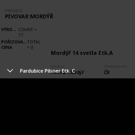
VÝROBCE
PIVOVAR MORDÝŘ
VÝROBCE
COUNT
=
17
POŘIZOVACÍ
TOTAL
CENA
=
0
Mordýř 14 svetla Etk.A
Výrobce
Země původu
Pardubice Pilsner Etk. C
Pivovar Mordýř
ČR
Město původu
Stav etikety
Dolní Ředice
Nová
Pořízeno kde, od koho
Datum pořízení
David Kunát
17 Sep 2017