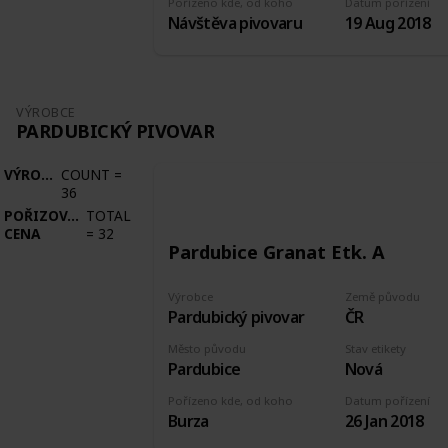
Pořízeno kde, od koho
Datum pořízení
Návštěva pivovaru
19 Aug 2018
VÝROBCE
PARDUBICKÝ PIVOVAR
VÝROBCE
COUNT
=
36
POŘIZOVACÍ
TOTAL
CENA
=
32
Pardubice Granat Etk. A
Výrobce
Země původu
Pardubický pivovar
ČR
Město původu
Stav etikety
Pardubice
Nová
Pořízeno kde, od koho
Datum pořízení
Burza
26 Jan 2018