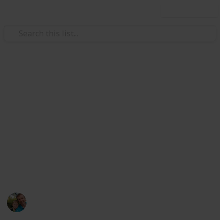
Use this list
/
Hobbies & Interests
Collecting
ČR - Pardubický kraj
Markova sbírka pivních etiket z pivovarů v
Pardubickém kraji. Beer labels collection from
breweries in the Pardubice Region. Minipivovar
Veselka, Pardubický pivovar, Pivovar Faltus, Pivovar
Mordýř, Pivovar Rychtář, Pivovar U Černého medvěda,
Pivovar Žamberk.
Marek Ranš
4th February 2020
1,511
0