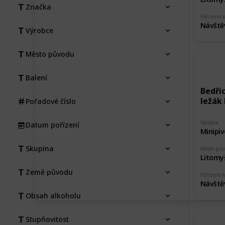
Značka
Pořízeno 
Návště
Výrobce
Město původu
Balení
Bedři
ležák 
Pořadové číslo
Výrobce
Datum pořízení
Minipiv
Skupina
Město pů
Litomy
Země původu
Pořízeno 
Návště
Obsah alkoholu
Stupňovitost