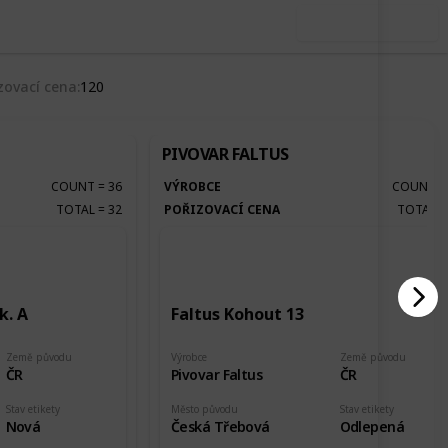
Use this list
zovací cena
120
PIVOVAR FALTUS
COUNT
=
36
VÝROBCE
COUNT
TOTAL
=
32
POŘIZOVACÍ CENA
TOTAL
k. A
Faltus Kohout 13
Země původu
Výrobce
Země původu
ČR
Pivovar Faltus
ČR
Stav etikety
Město původu
Stav etikety
Nová
Česká Třebová
Odlepená