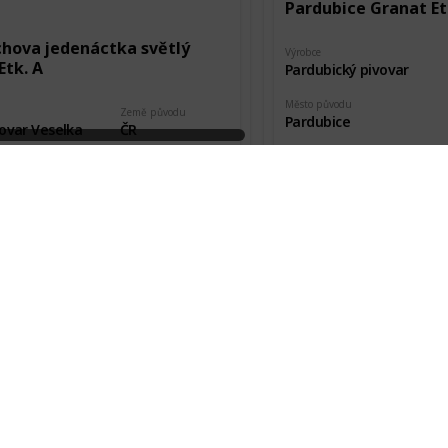
Pardubice Granat Et
chova jedenáctka světlý
Výrobce
Etk. A
Pardubický pivovar
Město původu
Země původu
Pardubice
ovar Veselka
ČR
Pořízeno kde, od koho
vodu
Stav etikety
Burza
šl
Nová
kde, od koho
Datum pořízení
va pivovaru
19 Aug 2018
Pardubice Pale Etk. 
Výrobce
chův Litomyšlský festivalový
Pardubický pivovar
Etk. A
Město původu
Pardubice
Země původu
ovar Veselka
ČR