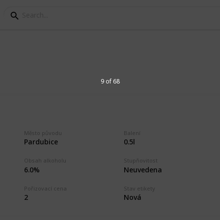
cký kraj
9 of 68
varů v Pardubickém kraji. Beer labels
dubice Region. Minipivovar Veselka,
Město původu
Balení
Pivovar Mordýř, Pivovar Rychtář, Pivovar U
Pardubice
0.5l
.
Obsah alkoholu
Stupňovitost
6.0%
Neuvedena
1
Vi
Pořizovací cena
Stav etikety
2
Nová