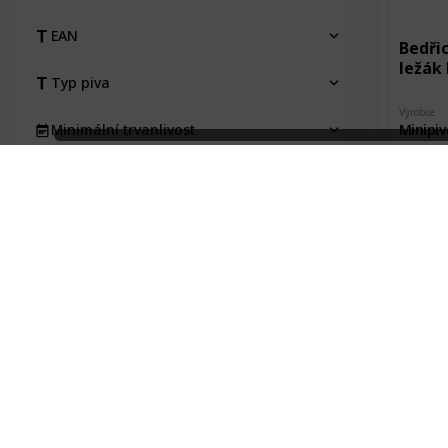
EAN
Bedři
ležák 
Typ piva
Výrobce
Minipiv
Minimální trvanlivost
Město pů
Pořízeno kde, od koho
Litomy
Pořízeno 
Pořizovací cena
Návště
Stav etikety
Na výměnu
Bedři
Typ
ležák 
Kraj
Výrobce
Minipiv