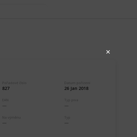
✕
Pořadové číslo
Datum pořízení
827
26 Jan 2018
EAN
Typ piva
,511
0
Follow
Share
ews
Likes
Na výměnu
Typ