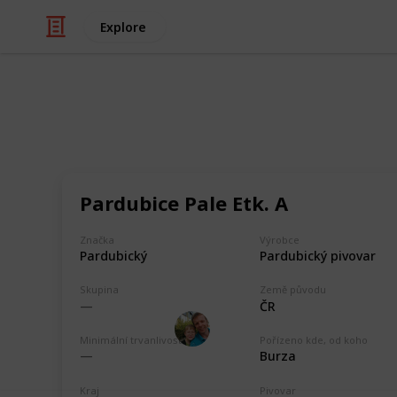
Explore
/
Hobbies & Interests
Collecting
ČR - Pardubi
Pardubice Pale Etk. A
Markova sbírka pivních etiket z pivo
collection from breweries in the Par
Značka
Výrobce
Pardubický pivovar, Pivovar Faltus, 
Pardubický
Pardubický pivovar
Černého medvěda, Pivovar Žamberk
Skupina
Země původu
ČR
Marek Ranš
4th February 2020
Minimální trvanlivost
Pořízeno kde, od koho
Burza
Kraj
Pivovar