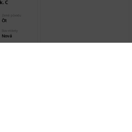
k. C
Země původu
ČR
Stav etikety
Nová
Datum pořízení
26 Jan 2018
A
Země původu
ČR
Stav etikety
Nová