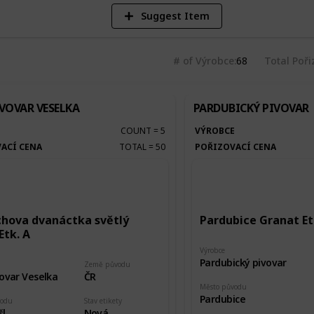
Suggest Item
# of Výrobce
68
Total Poři
VOVAR VESELKA
PARDUBICKÝ PIVOVAR
E
COUNT
=
5
VÝROBCE
ACÍ CENA
TOTAL
=
50
POŘIZOVACÍ CENA
chova dvanáctka světlý
Pardubice Granat Et
Etk. A
Výrobce
Pardubický pivovar
Země původu
ovar Veselka
ČR
Město původu
Pardubice
vodu
Stav etikety
šl
Nová