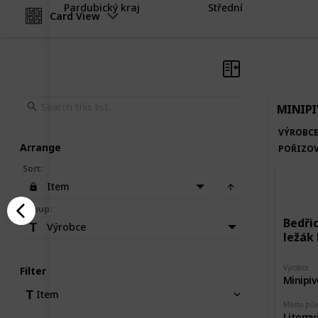
Pardubický kraj
Střední
Card View
MINIPI
VÝROBC
Arrange
POŘIZOV
Sort
:
Item
Group
:
Bedři
Výrobce
ležák 
Výrobce
Filter
Minipiv
Item
Město pů
Litomy