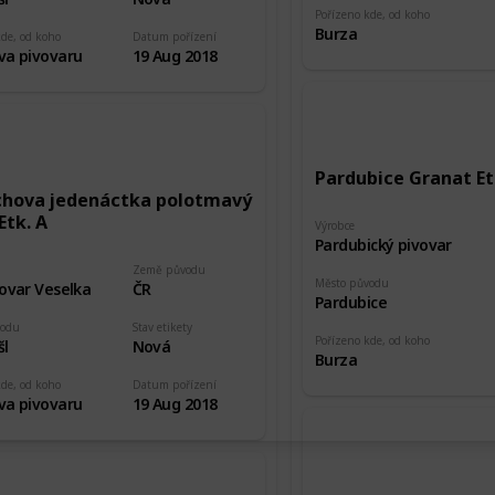
Pořízeno kde, od koho
Burza
kde, od koho
Datum pořízení
va pivovaru
19 Aug 2018
Pardubice Granat Et
chova jedenáctka polotmavý
Etk. A
Výrobce
Pardubický pivovar
Země původu
Město původu
ovar Veselka
ČR
Pardubice
vodu
Stav etikety
Pořízeno kde, od koho
šl
Nová
Burza
kde, od koho
Datum pořízení
va pivovaru
19 Aug 2018