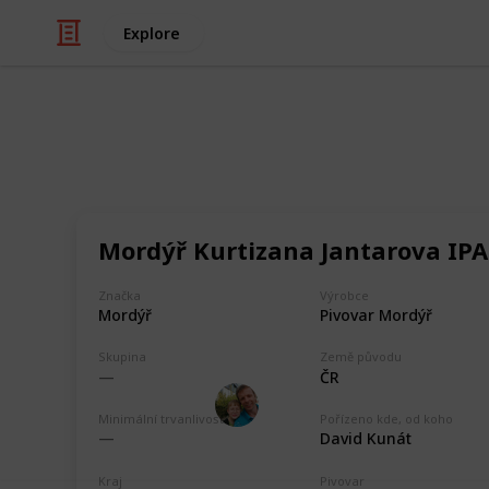
Explore
/
Hobbies & Interests
Collecting
ČR - Pardubi
Mordýř Kurtizana Jantarova IPA
Markova sbírka pivních etiket z pivo
collection from breweries in the Par
Značka
Výrobce
Pardubický pivovar, Pivovar Faltus, 
Mordýř
Pivovar Mordýř
Černého medvěda, Pivovar Žamberk
Skupina
Země původu
ČR
Marek Ranš
4th February 2020
Minimální trvanlivost
Pořízeno kde, od koho
David Kunát
Kraj
Pivovar