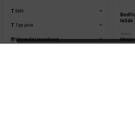
EAN
Bedři
ležák 
Typ piva
Výrobce
Minipiv
Minimální trvanlivost
Město pů
Pořízeno kde, od koho
Litomy
Pořízeno 
Pořizovací cena
Návště
Stav etikety
Na výměnu
Bedři
Typ
ležák 
Kraj
Výrobce
Minipiv