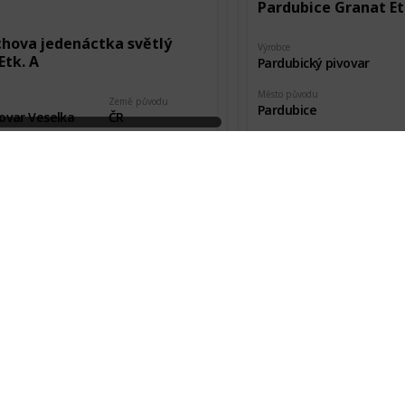
Pardubice Granat Et
chova jedenáctka světlý
Výrobce
Etk. A
Pardubický pivovar
Město původu
Země původu
Pardubice
ovar Veselka
ČR
Pořízeno kde, od koho
vodu
Stav etikety
Burza
šl
Nová
kde, od koho
Datum pořízení
va pivovaru
19 Aug 2018
Pardubice Pale Etk. 
Výrobce
chův Litomyšlský festivalový
Pardubický pivovar
Etk. A
Město původu
Pardubice
Země původu
ovar Veselka
ČR