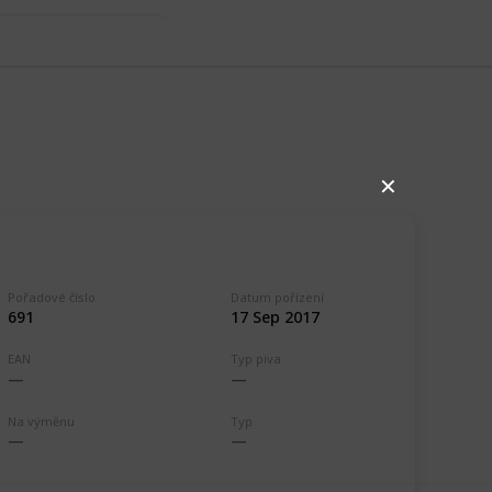
✕
Pořadové číslo
Datum pořízení
691
17 Sep 2017
EAN
Typ piva
,511
0
Follow
Share
ews
Likes
Na výměnu
Typ