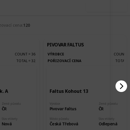
Use this list
zovací cena
120
PIVOVAR FALTUS
COUNT
=
36
VÝROBCE
COUNT
TOTAL
=
32
POŘIZOVACÍ CENA
TOTAL
k. A
Faltus Kohout 13
Země původu
Výrobce
Země původu
ČR
Pivovar Faltus
ČR
Stav etikety
Město původu
Stav etikety
Nová
Česká Třebová
Odlepená