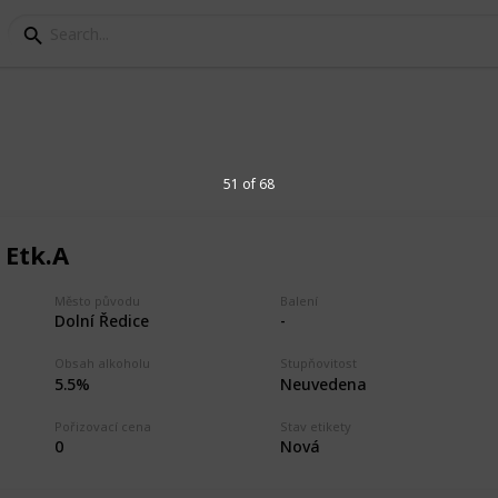
cký kraj
51 of 68
 Etk.A
varů v Pardubickém kraji. Beer labels
dubice Region. Minipivovar Veselka,
Město původu
Balení
Pivovar Mordýř, Pivovar Rychtář, Pivovar U
Dolní Ředice
-
.
Obsah alkoholu
Stupňovitost
5.5%
Neuvedena
1
Vi
Pořizovací cena
Stav etikety
0
Nová