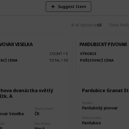
Suggest Item
# of Výrobce
68
Total Poři
VOVAR VESELKA
PARDUBICKÝ PIVOVAR
E
COUNT
=
5
VÝROBCE
ACÍ CENA
TOTAL
=
50
POŘIZOVACÍ CENA
chova dvanáctka světlý
Pardubice Granat Et
Etk. A
Výrobce
Pardubický pivovar
Země původu
ovar Veselka
ČR
Město původu
Pardubice
vodu
Stav etikety
šl
Nová