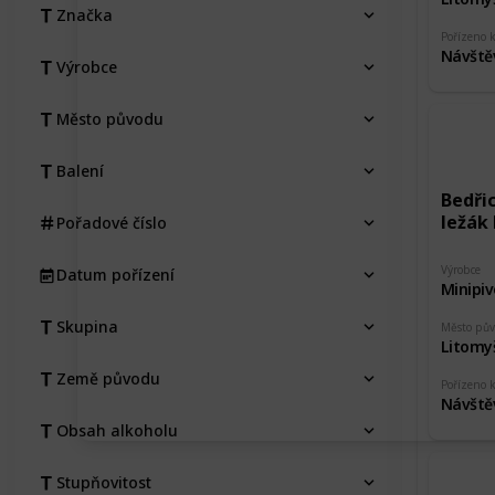
Značka
Pořízeno 
Návště
Výrobce
Město původu
Balení
Bedři
ležák 
Pořadové číslo
Výrobce
Datum pořízení
Minipiv
Skupina
Město pů
Litomy
Země původu
Pořízeno 
Návště
Obsah alkoholu
Stupňovitost