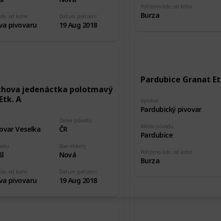
Pořízeno kde, od koho
Burza
kde, od koho
Datum pořízení
va pivovaru
19 Aug 2018
Pardubice Granat Et
chova jedenáctka polotmavý
Etk. A
Výrobce
Pardubický pivovar
Země původu
Město původu
ovar Veselka
ČR
Pardubice
vodu
Stav etikety
Pořízeno kde, od koho
šl
Nová
Burza
kde, od koho
Datum pořízení
va pivovaru
19 Aug 2018