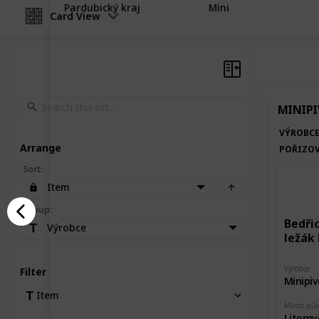
Pardubický kraj
Mini
Card View
MINIPI
VÝROBC
Arrange
POŘIZOV
Sort
:
Item
Group
:
Bedři
Výrobce
ležák 
Výrobce
Filter
Minipiv
Item
Město pů
Litomy