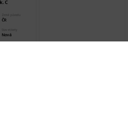
k. C
Země původu
ČR
Stav etikety
Nová
Datum pořízení
26 Jan 2018
A
Země původu
ČR
Stav etikety
Nová