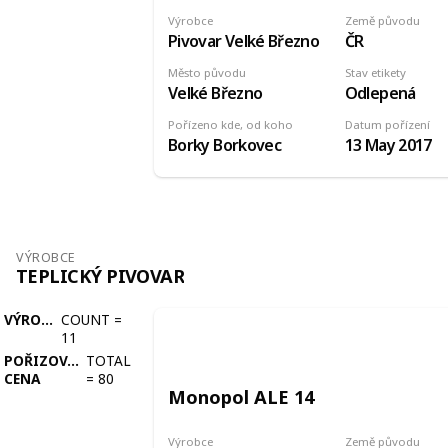
Výrobce
Země původu
Pivovar Velké Březno
ČR
Město původu
Stav etikety
Velké Březno
Odlepená
Pořízeno kde, od koho
Datum pořízení
Borky Borkovec
13 May 2017
VÝROBCE
TEPLICKÝ PIVOVAR
VÝROBCE
COUNT
=
11
POŘIZOVACÍ
TOTAL
CENA
=
80
Monopol ALE 14
Výrobce
Země původu