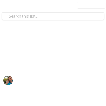
Use this list
/
Hobbies & Interests
Collecting
ČR - Ústecký kraj
Markova sbírka pivních etiket z pivovarů v Ústeckém
kraji. / Beer labels collection from breweries in the
Usti Region.
Marek Ranš
4th February 2020
1,306
0
Follow
Share
Views
Likes