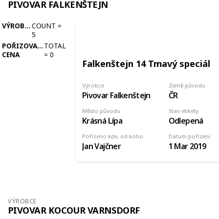
PIVOVAR FALKENŠTEJN
VÝROBCE
COUNT
=
5
POŘIZOVACÍ
TOTAL
CENA
=
0
Falkenštejn 14 Tmavý speciál
Výrobce
Země původu
Pivovar Falkenštejn
ČR
Město původu
Stav etikety
Krásná Lípa
Odlepená
Pořízeno kde, od koho
Datum pořízení
Jan Vajčner
1 Mar 2019
VÝROBCE
PIVOVAR KOCOUR VARNSDORF