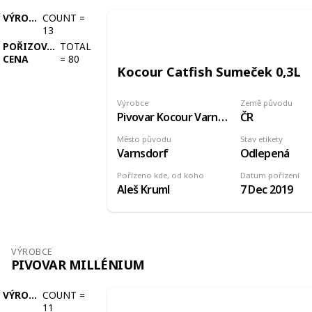
VÝROBCE
COUNT
=
13
POŘIZOVACÍ
TOTAL
CENA
=
80
Kocour Catfish Sumeček 0,3L
Výrobce
Země původu
Pivovar Kocour Varnsdorf
ČR
Město původu
Stav etikety
Varnsdorf
Odlepená
Pořízeno kde, od koho
Datum pořízení
Aleš Kruml
7 Dec 2019
VÝROBCE
PIVOVAR MILLÉNIUM
VÝROBCE
COUNT
=
11