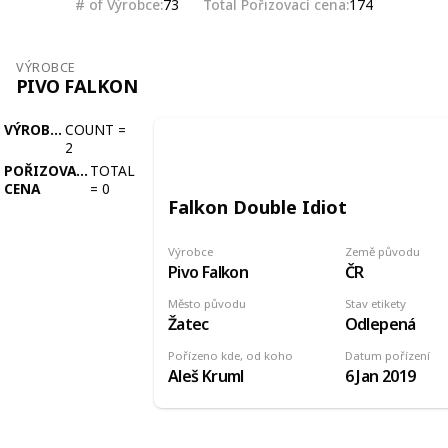
# of Výrobce
Total Pořizovací cena
73
174
VÝROBCE
PIVO FALKON
VÝROBCE
COUNT
=
2
POŘIZOVACÍ
TOTAL
CENA
=
0
Falkon Double Idiot
Výrobce
Země původu
Pivo Falkon
ČR
Město původu
Stav etikety
Žatec
Odlepená
Pořízeno kde, od koho
Datum pořízení
Aleš Kruml
6 Jan 2019