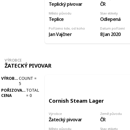
Teplický pivovar
ČR
Město původu
Stav etikety
Teplice
Odlepená
Pořízeno kde, od koho
Datum pořízení
Jan Vajčner
8 Jan 2020
VÝROBCE
ŽATECKÝ PIVOVAR
VÝROBCE
COUNT
=
5
POŘIZOVACÍ
TOTAL
CENA
=
0
Cornish Steam Lager
Výrobce
Země původu
Žatecký pivovar
ČR
Město původu
Stav etikety