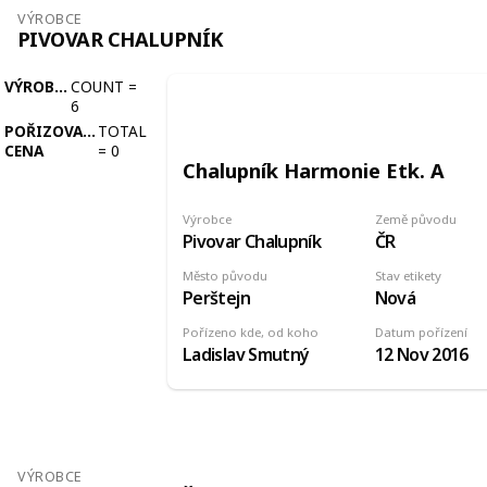
VÝROBCE
PIVOVAR CHALUPNÍK
VÝROBCE
COUNT
=
6
POŘIZOVACÍ
TOTAL
CENA
=
0
Chalupník Harmonie Etk. A
Výrobce
Země původu
Pivovar Chalupník
ČR
Město původu
Stav etikety
Perštejn
Nová
Pořízeno kde, od koho
Datum pořízení
Ladislav Smutný
12 Nov 2016
VÝROBCE