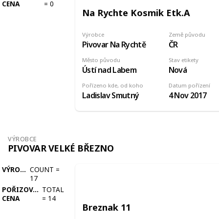
CENA
=
0
Na Rychte Kosmik Etk.A
Výrobce
Země původu
Pivovar Na Rychtě
ČR
Město původu
Stav etikety
Ústí nad Labem
Nová
Pořízeno kde, od koho
Datum pořízení
Ladislav Smutný
4 Nov 2017
VÝROBCE
PIVOVAR VELKÉ BŘEZNO
VÝROBCE
COUNT
=
17
POŘIZOVACÍ
TOTAL
CENA
=
14
Breznak 11