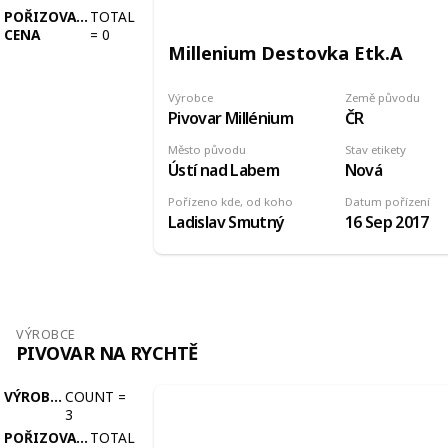
POŘIZOVACÍ
TOTAL
CENA
=
0
Millenium Destovka Etk.A
Výrobce
Země původu
Pivovar Millénium
ČR
Město původu
Stav etikety
Ústí nad Labem
Nová
Pořízeno kde, od koho
Datum pořízení
Ladislav Smutný
16 Sep 2017
VÝROBCE
PIVOVAR NA RYCHTĚ
VÝROBCE
COUNT
=
3
POŘIZOVACÍ
TOTAL