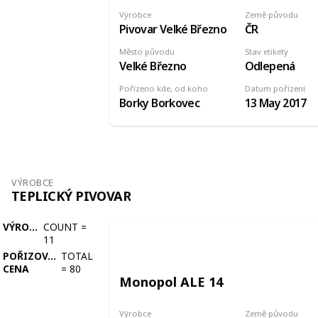
Výrobce
Země původu
Pivovar Velké Březno
ČR
Město původu
Stav etikety
Velké Březno
Odlepená
Pořízeno kde, od koho
Datum pořízení
Borky Borkovec
13 May 2017
VÝROBCE
TEPLICKÝ PIVOVAR
VÝROBCE
COUNT
=
11
POŘIZOVACÍ
TOTAL
CENA
=
80
Monopol ALE 14
Výrobce
Země původu