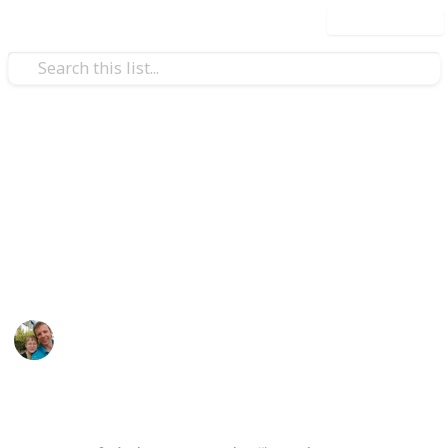
Use this list
/
Hobbies & Interests
Collecting
ČR - Ústecký kraj
Markova sbírka pivních etiket z pivovarů v Ústeckém
kraji. / Beer labels collection from breweries in the
Usti Region.
Marek Ranš
4th February 2020
1,306
0
Follow
Share
Views
Likes