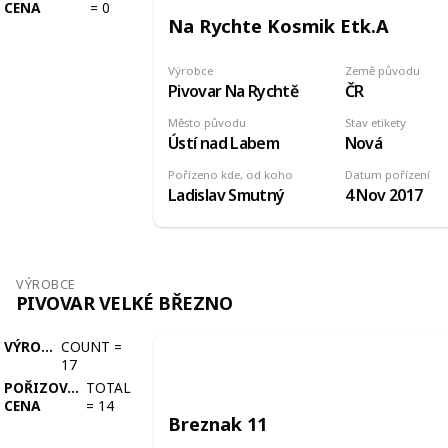
CENA
=
0
Na Rychte Kosmik Etk.A
Výrobce
Země původu
Pivovar Na Rychtě
ČR
Město původu
Stav etikety
Ústí nad Labem
Nová
Pořízeno kde, od koho
Datum pořízení
Ladislav Smutný
4 Nov 2017
VÝROBCE
PIVOVAR VELKÉ BŘEZNO
VÝROBCE
COUNT
=
17
POŘIZOVACÍ
TOTAL
CENA
=
14
Breznak 11