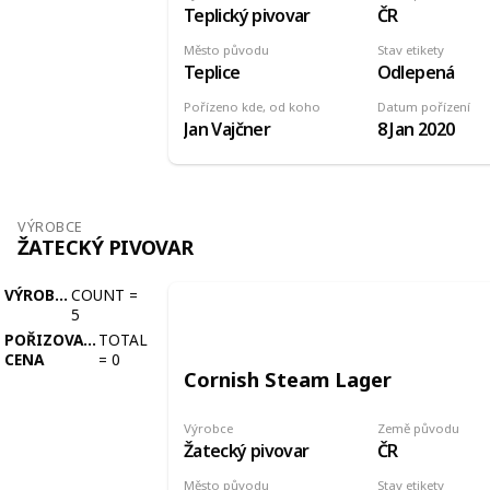
Teplický pivovar
ČR
Město původu
Stav etikety
Teplice
Odlepená
Pořízeno kde, od koho
Datum pořízení
Jan Vajčner
8 Jan 2020
VÝROBCE
ŽATECKÝ PIVOVAR
VÝROBCE
COUNT
=
5
POŘIZOVACÍ
TOTAL
CENA
=
0
Cornish Steam Lager
Výrobce
Země původu
Žatecký pivovar
ČR
Město původu
Stav etikety