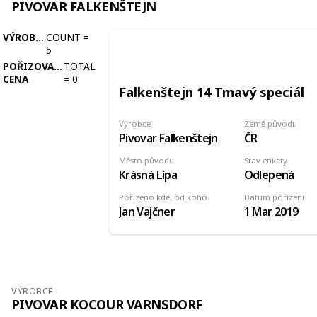
PIVOVAR FALKENŠTEJN
VÝROBCE
COUNT
=
5
POŘIZOVACÍ
TOTAL
CENA
=
0
Falkenštejn 14 Tmavý speciál
Výrobce
Země původu
Pivovar Falkenštejn
ČR
Město původu
Stav etikety
Krásná Lípa
Odlepená
Pořízeno kde, od koho
Datum pořízení
Jan Vajčner
1 Mar 2019
VÝROBCE
PIVOVAR KOCOUR VARNSDORF