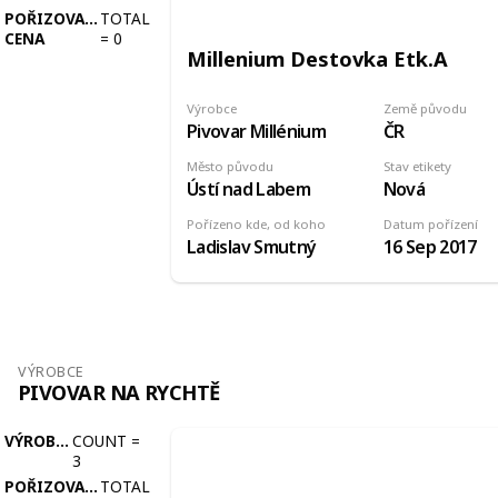
POŘIZOVACÍ
TOTAL
CENA
=
0
Millenium Destovka Etk.A
Výrobce
Země původu
Pivovar Millénium
ČR
Město původu
Stav etikety
Ústí nad Labem
Nová
Pořízeno kde, od koho
Datum pořízení
Ladislav Smutný
16 Sep 2017
VÝROBCE
PIVOVAR NA RYCHTĚ
VÝROBCE
COUNT
=
3
POŘIZOVACÍ
TOTAL