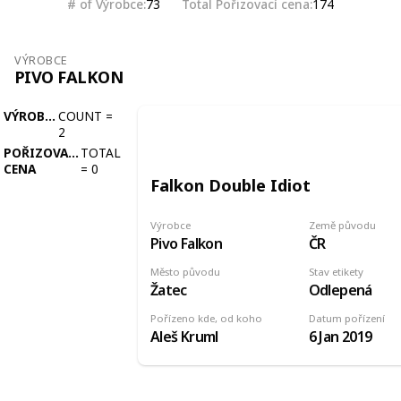
# of Výrobce
Total Pořizovací cena
73
174
VÝROBCE
PIVO FALKON
VÝROBCE
COUNT
=
2
POŘIZOVACÍ
TOTAL
CENA
=
0
Falkon Double Idiot
Výrobce
Země původu
Pivo Falkon
ČR
Město původu
Stav etikety
Žatec
Odlepená
Pořízeno kde, od koho
Datum pořízení
Aleš Kruml
6 Jan 2019