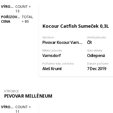
VÝROBCE
COUNT
=
13
POŘIZOVACÍ
TOTAL
CENA
=
80
Kocour Catfish Sumeček 0,3L
Výrobce
Země původu
Pivovar Kocour Varnsdorf
ČR
Město původu
Stav etikety
Varnsdorf
Odlepená
Pořízeno kde, od koho
Datum pořízení
Aleš Kruml
7 Dec 2019
VÝROBCE
PIVOVAR MILLÉNIUM
VÝROBCE
COUNT
=
11