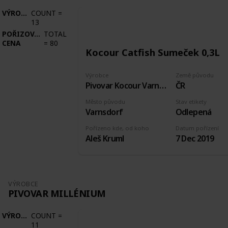
VÝROBCE
COUNT
=
13
POŘIZOVACÍ
TOTAL
CENA
=
80
Kocour Catfish Sumeček 0,3L
Výrobce
Země původu
Pivovar Kocour Varnsdorf
ČR
Město původu
Stav etikety
Varnsdorf
Odlepená
Pořízeno kde, od koho
Datum pořízení
Aleš Kruml
7 Dec 2019
VÝROBCE
PIVOVAR MILLÉNIUM
VÝROBCE
COUNT
=
11