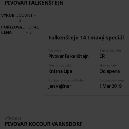
PIVOVAR FALKENŠTEJN
VÝROBCE
COUNT
=
5
POŘIZOVACÍ
TOTAL
CENA
=
0
Falkenštejn 14 Tmavý speciál
Výrobce
Země původu
Pivovar Falkenštejn
ČR
Město původu
Stav etikety
Krásná Lípa
Odlepená
Pořízeno kde, od koho
Datum pořízení
Jan Vajčner
1 Mar 2019
VÝROBCE
PIVOVAR KOCOUR VARNSDORF