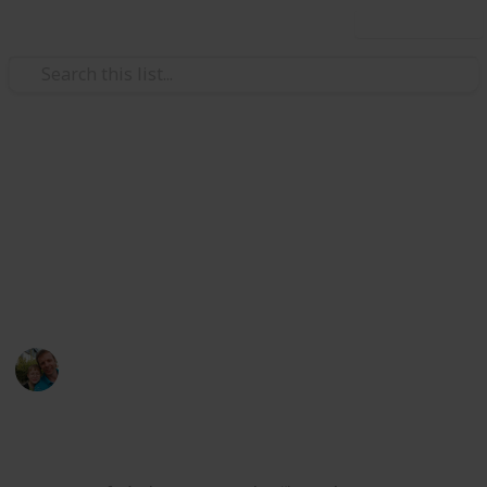
Use this list
/
Hobbies & Interests
Collecting
ČR - Ústecký kraj
Markova sbírka pivních etiket z pivovarů v Ústeckém
kraji. / Beer labels collection from breweries in the
Usti Region.
Marek Ranš
4th February 2020
1,307
0
Follow
Share
Views
Likes