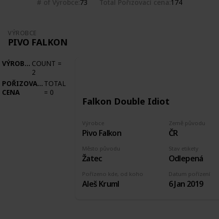
# of Výrobce
Total Pořizovací cena
73
174
VÝROBCE
PIVO FALKON
VÝROBCE
COUNT
=
2
POŘIZOVACÍ
TOTAL
CENA
=
0
Falkon Double Idiot
Výrobce
Země původu
Pivo Falkon
ČR
Město původu
Stav etikety
Žatec
Odlepená
Pořízeno kde, od koho
Datum pořízení
Aleš Kruml
6 Jan 2019