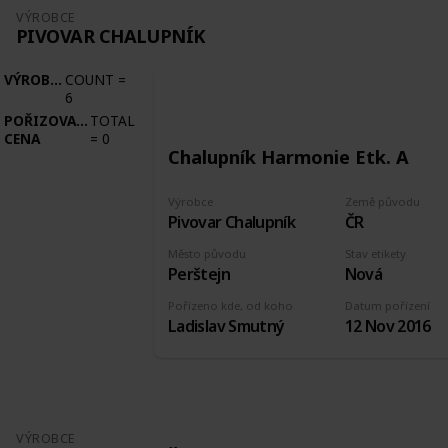
VÝROBCE
PIVOVAR CHALUPNÍK
VÝROBCE
COUNT
=
6
POŘIZOVACÍ
TOTAL
CENA
=
0
Chalupník Harmonie Etk. A
Výrobce
Země původu
Pivovar Chalupník
ČR
Město původu
Stav etikety
Perštejn
Nová
Pořízeno kde, od koho
Datum pořízení
Ladislav Smutný
12 Nov 2016
VÝROBCE