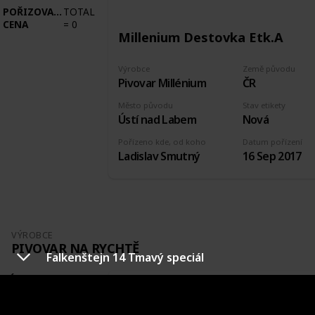
POŘIZOVACÍ
TOTAL
CENA
=
0
Millenium Destovka Etk.A
Výrobce
Země původu
Pivovar Millénium
ČR
Město původu
Stav etikety
Ústí nad Labem
Nová
Pořízeno kde, od koho
Datum pořízení
Ladislav Smutný
16 Sep 2017
VÝROBCE
PIVOVAR NA RYCHTĚ
Falkenštejn 14 Tmavý speciál
VÝROBCE
COUNT
=
3
POŘIZOVACÍ
TOTAL