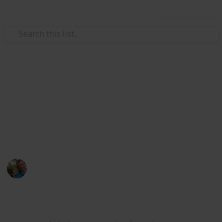
Use this list
/
Hobbies & Interests
Collecting
ČR - Ústecký kraj
Markova sbírka pivních etiket z pivovarů v Ústeckém
kraji. / Beer labels collection from breweries in the
Usti Region.
Marek Ranš
4th February 2020
1,308
0
Follow
Share
Views
Likes