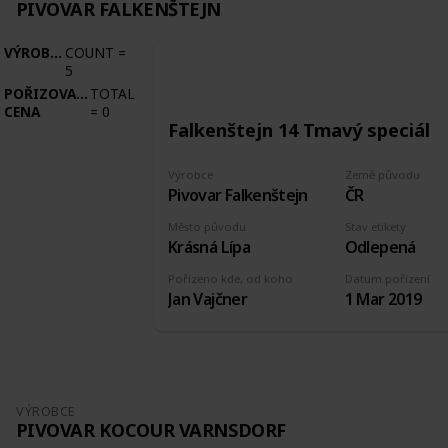
PIVOVAR FALKENŠTEJN
VÝROBCE
COUNT
=
5
POŘIZOVACÍ
TOTAL
CENA
=
0
Falkenštejn 14 Tmavý speciál
Výrobce
Země původu
Pivovar Falkenštejn
ČR
Město původu
Stav etikety
Krásná Lípa
Odlepená
Pořízeno kde, od koho
Datum pořízení
Jan Vajčner
1 Mar 2019
VÝROBCE
PIVOVAR KOCOUR VARNSDORF