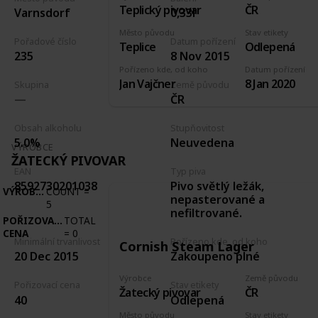
Teplický pivovar
ČR
Varnsdorf
0,33l
Město původu
Stav etikety
Pořadové číslo
Datum pořízení
Teplice
Odlepená
235
8 Nov 2015
Pořízeno kde, od koho
Datum pořízení
Jan Vajčner
8 Jan 2020
Skupina
Země původu
ČR
Obsah alkoholu
Stupňovitost
5.0%
Neuvedena
VÝROBCE
ŽATECKÝ PIVOVAR
EAN
Typ piva
Pivo světlý ležák,
8592730201038
VÝROBCE
COUNT
=
nepasterované a
5
nefiltrované.
POŘIZOVACÍ
TOTAL
CENA
=
0
Minimální trvanlivost
Pořízeno kde, od koho
Cornish Steam Lager
20 Dec 2015
Zakoupeno plné
Výrobce
Země původu
Pořizovací cena
Stav etikety
Žatecký pivovar
ČR
40
Odlepená
Město původu
Stav etikety