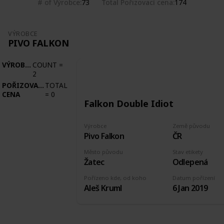
# of Výrobce
Total Pořizovací cena
73
174
VÝROBCE
PIVO FALKON
VÝROBCE
COUNT
=
2
POŘIZOVACÍ
TOTAL
CENA
=
0
Falkon Double Idiot
Výrobce
Země původu
Pivo Falkon
ČR
Město původu
Stav etikety
Žatec
Odlepená
Pořízeno kde, od koho
Datum pořízení
Aleš Kruml
6 Jan 2019