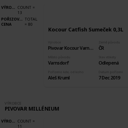
VÝROBCE
COUNT
=
13
POŘIZOVACÍ
TOTAL
CENA
=
80
Kocour Catfish Sumeček 0,3L
Výrobce
Země původu
Pivovar Kocour Varnsdorf
ČR
Město původu
Stav etikety
Varnsdorf
Odlepená
Pořízeno kde, od koho
Datum pořízení
Aleš Kruml
7 Dec 2019
VÝROBCE
PIVOVAR MILLÉNIUM
VÝROBCE
COUNT
=
11