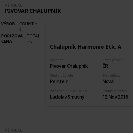
VÝROBCE
PIVOVAR CHALUPNÍK
VÝROBCE
COUNT
=
6
POŘIZOVACÍ
TOTAL
CENA
=
0
Chalupník Harmonie Etk. A
Výrobce
Země původu
Pivovar Chalupník
ČR
Město původu
Stav etikety
Perštejn
Nová
Pořízeno kde, od koho
Datum pořízení
Ladislav Smutný
12 Nov 2016
VÝROBCE