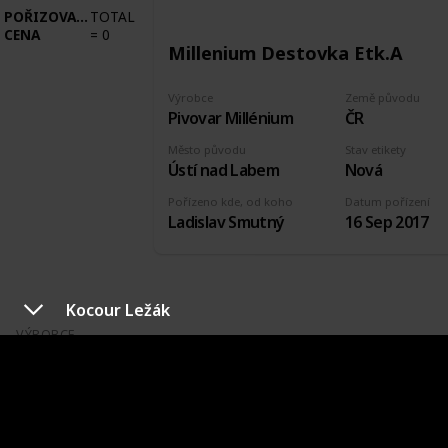
POŘIZOVACÍ
TOTAL
CENA
=
0
Millenium Destovka Etk.A
Výrobce
Země původu
Pivovar Millénium
ČR
Město původu
Stav etikety
Ústí nad Labem
Nová
Pořízeno kde, od koho
Datum pořízení
Ladislav Smutný
16 Sep 2017
Kocour Ležák
VÝROBCE
PIVOVAR NA RYCHTĚ
VÝROBCE
COUNT
=
3
POŘIZOVACÍ
TOTAL