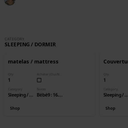
7th November 2018
1,236
1
Follow
Share
Views
Like
CATEGORY
SLEEPING / DORMIR
matelas / mattress
Couvertu
Qty
Acheter (Oui/Non)
Qty
1
1
Category
Notes
Category
Sleeping / Dormir
Bébé9 : 16.99/ 18.90
Sleeping / Dor
Shop
Shop