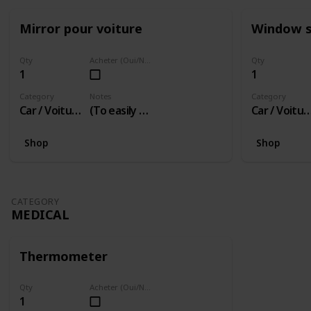
Mirror pour voiture
Window 
Qty
Acheter (Oui/Non)
Qty
1
1
Category
Notes
Category
Car / Voiture
(To easily see into back seat)
Car / Voit
Shop
Shop
CATEGORY
MEDICAL
Thermometer
Qty
Acheter (Oui/Non)
1