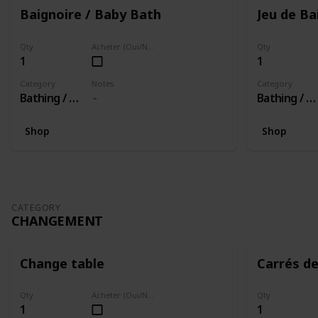
Baignoire / Baby Bath
Jeu de Ba
Qty
Acheter (Oui/Non)
Qty
1
1
Category
Notes
Category
Bathing / Baigner
Bathing / Baigner
Shop
Shop
CATEGORY
CHANGEMENT
Change table
Carrés d
Qty
Acheter (Oui/Non)
Qty
1
1