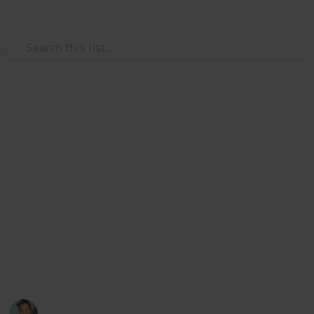
Use this list
/
Family & Parenting
Babies & Toddlers
Bébé Elenie - Liste de
Naissance
Merci de ma faire suivre votre mail afin de vous faire
partager la liste disponible en ligne, merci également
de cocher les articles que vous préférez
She will be beautiful, strong and blessed - You
are loved, our little princess -
Mimoo