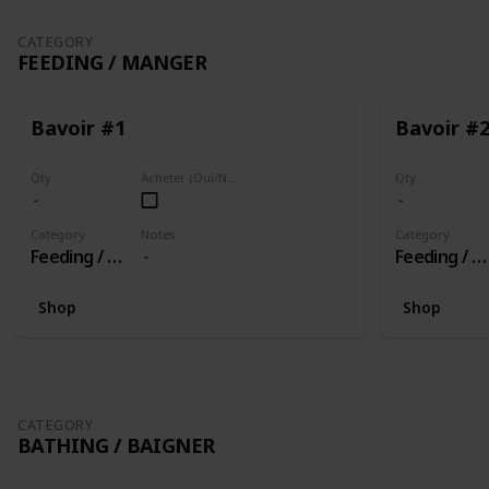
CATEGORY
FEEDING / MANGER
Bavoir #1
Bavoir #
Qty
Acheter (Oui/Non)
Qty
Category
Notes
Category
Feeding / Manger
Feeding / Manger
Shop
Shop
CATEGORY
BATHING / BAIGNER