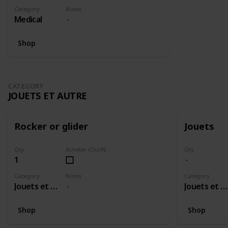
Category
Notes
Medical
Shop
CATEGORY
JOUETS ET AUTRE
Rocker or glider
Jouets
Qty
Acheter (Oui/Non)
Qty
1
Category
Notes
Category
Jouets et Autre
Jouets et Autre
Shop
Shop